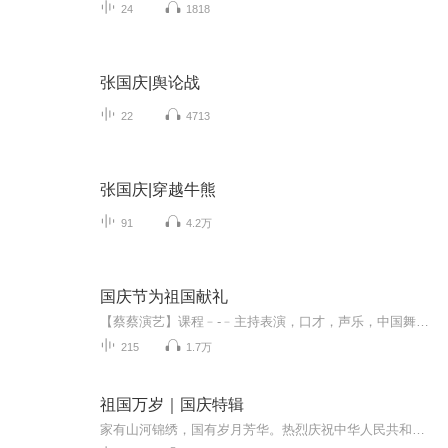
24
1818
张国庆|舆论战
22
4713
张国庆|穿越牛熊
91
4.2万
国庆节为祖国献礼
【蔡蔡演艺】课程﹣-﹣主持表演，口才，声乐，中国舞，民族舞。独特的小舞台，专业的录音棚，每一位同学都能成为优秀的小明星。独特的教学模式，轻松上课，快乐学习！知名主持人，舞蹈家，高级教师任职授课！江南总校：河沟街42号三楼 18545856430江北分校...
215
1.7万
祖国万岁｜国庆特辑
家有山河锦绣，国有岁月芳华。热烈庆祝中华人民共和国成立73周年！