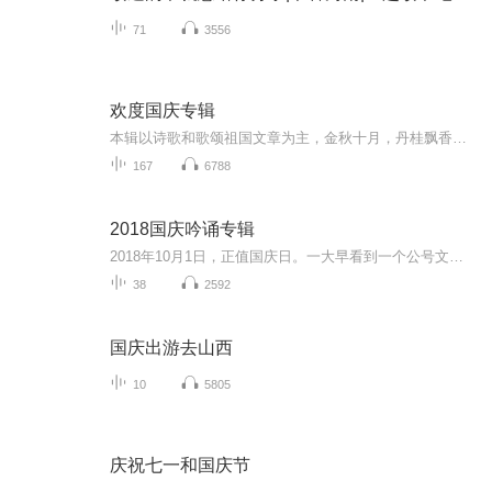
71
3556
欢度国庆专辑
本辑以诗歌和歌颂祖国文章为主，金秋十月，丹桂飘香，在这个充满丰收喜悦的季节里，我们满怀激动和自豪，迎来了中华人民共和国76周年华诞。这不仅是一个庄重的纪念日，更是全体中华儿女共同欢庆的盛大的节日，承载着深厚的民族情感和历史意义.
167
6788
2018国庆吟诵专辑
2018年10月1日，正值国庆日。一大早看到一个公号文章，正是文天祥的《己卯十月一日至燕越五日罹狴犴有感而赋》。当然，彼十一非当今的十一。不过数字的巧合还是让人感触，今天拿来读一读，体味一番历史英杰的民族情怀，恰也当时。 根据诗题来看，这组诗是写于十月一日至十月五日之间，是文天祥被俘之后所作，这些诗作不仅有凛凛正气，更也能看的到他百端交集的复杂情感。另一首于右任先生的《望大陆》，微信公号有称《望乡》，一句“山之上国之殇”荡气回肠，一并兴起拿来读了一读。仓促间多有瑕疵...
38
2592
国庆出游去山西
10
5805
庆祝七一和国庆节