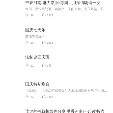
书香河南·魅力洛阳·每周，用深情朗诵一次
每周，用深情朗诵一篇美文，不问长短，无关风情，只想用声音愉悦自己、享受寂静中的澎湃
96
2925
国庆七天乐
魔性早功练习
10
1518
法制史国庆班
12
1万
国庆特别晚会
《原创》：《国庆特别晚会》为展现国庆的喜庆与祖国的深情我将以具体的场景切入从清晨升旗的庄严到街头巷尾的欢庆到历史与当下的交融，用优美的笔触传递对祖国的热爱与自豪！用诗歌和情感美文形式，歌颂祖国的繁荣富强，祝人民幸福安康！
12
2.9万
读过的书就想给你分享|书香河南|一起读书吧