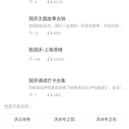
6
82.1万
国庆主题故事合辑
祖国妈妈生日，我们一起来听一听系列故事。不仅仅有《我的祖国》，还有红军故事，也有关于战争的故事，让大家体会到和平年代的不易。
12
2600
陈国庆-上海滑稽
149
126.8万
国庆诵读打卡合集
扫码添加声悦童星老师【造梦者文化-声悦童星】，备注“诵读打卡”报名，已添加好友的，直接发送“诵读打卡”报名，报名成功后进入社群。
7
2303
您是不是在找：
庆云传奇
庆余年之我叫王启年
庆余年之长歌行