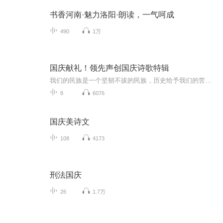
书香河南·魅力洛阳·朗读，一气呵成
490
1万
国庆献礼！领先声创国庆诗歌特辑
我们的民族是一个坚韧不拔的民族，历史给予我们的苦难都变成了闪着金光的勋章！我们的国家是一个龙腾虎跃的国家，那条巨龙正以不可阻挡之势崛起于神奇的东方！------------------------------------------------值此祖国70周年华诞之际，领先声创以诗歌向祖国献礼！用我们的声音、用我们的热血、用我们的灵魂诵读经典爱国篇章，歌颂我们的祖国！永远繁荣富强！
8
6076
国庆美诗文
108
4173
刑法国庆
26
1.7万