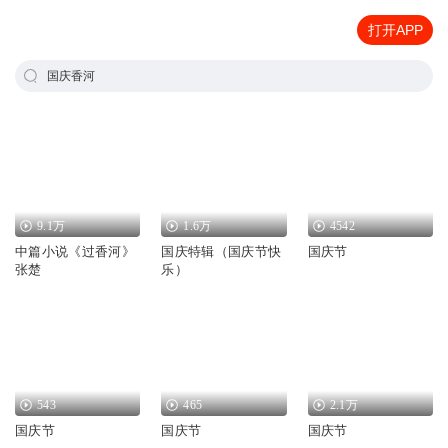
打开APP
国庆香河
9.1万
1.6万
4542
中篇小说《过香河》
国庆特辑（国庆节快
国庆节
张楚
乐）
543
465
2.1万
国庆节
国庆节
国庆节