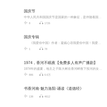
国庆节
中华人民共和国国庆节是国家的一种象征，是伴随着国家的出现而出现的。让我们用诗歌朗诵歌颂祖国的繁荣富强，国泰民安。
8
1726
国庆专辑
《我爱你中国》作者：凝嫣心语我爱你中国！我爱你春天蓬勃的秧苗；我爱你秋日金黄的硕果。我爱你中国！我爱你青松气质，我爱你红梅品格！我爱你家乡的甜蔗好像乳汁滋润着我的心窝。我爱你中国，我要把最美的歌儿献给你，我的母亲我的祖国。我爱你中国，我爱...
1
78
1974，香河不眠夜【免费多人有声广播剧】
1974年的盛夏，地主之子陈大树在香河畔救下投河的女医生孙玉婷，命运的齿轮自此转动。他深陷对贫协主席之女马丽秋的痴恋，却因“成分”二字屡遭阻挠。牛棚毒牛案、批斗会冤屈、家族旧恨接连爆发，而一封意外发现的纸条，竟牵出公社权力的肮脏交易。当青梅...
886
6.6万
书香河南·魅力洛阳·诵读《道德经》
138
4612