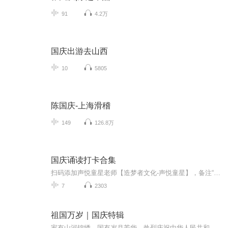
91
4.2万
国庆出游去山西
10
5805
陈国庆-上海滑稽
149
126.8万
国庆诵读打卡合集
扫码添加声悦童星老师【造梦者文化-声悦童星】，备注“诵读打卡”报名，已添加好友的，直接发送“诵读打卡”报名，报名成功后进入社群。
7
2303
祖国万岁｜国庆特辑
家有山河锦绣，国有岁月芳华。热烈庆祝中华人民共和国成立73周年！