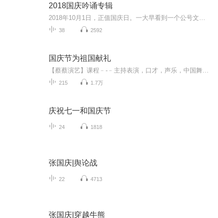
2018国庆吟诵专辑
2018年10月1日，正值国庆日。一大早看到一个公号文章，正是文天祥的《己卯十月一日至燕越五日罹狴犴有感而赋》。当然，彼十一非当今的十一。不过数字的巧合还是让人感触，今天拿来读一读，体味一番历史英杰的民族情怀，恰也当时。 根据诗题来看，这组诗是写于十月一日至十月五日之间，是文天祥被俘之后所作，这些诗作不仅有凛凛正气，更也能看的到他百端交集的复杂情感。另一首于右任先生的《望大陆》，微信公号有称《望乡》，一句“山之上国之殇”荡气回肠，一并兴起拿来读了一读。仓促间多有瑕疵...
38
2592
国庆节为祖国献礼
【蔡蔡演艺】课程﹣-﹣主持表演，口才，声乐，中国舞，民族舞。独特的小舞台，专业的录音棚，每一位同学都能成为优秀的小明星。独特的教学模式，轻松上课，快乐学习！知名主持人，舞蹈家，高级教师任职授课！江南总校：河沟街42号三楼 18545856430江北分校...
215
1.7万
庆祝七一和国庆节
24
1818
张国庆|舆论战
22
4713
张国庆|穿越牛熊