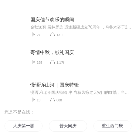
国庆佳节欢乐的瞬间
金秋送爽 层林尽染 适逢新疆成立70周年 ，乌鲁木齐于2025年9月23日迎来党中央和习大大带领的慰问团。新疆各族群众欢欣鼓舞，热烈欢迎。
27
1311
寄情中秋，献礼国庆
195
1.1万
慢语诉山河｜国庆特辑
慢语诉山河·国庆特辑 序 当秋风掠过天安门的红墙，当桂香漫过万里长江的碧波，我总愿慢下脚步，以声为笔，轻轻描摹这山河的模样。 不必追赶喧嚣的潮，也无需堆砌华丽的词——这一辑里，每一段朗诵都是心底的低语：是对着塞北草原的星子说“国泰”，是向着...
13
808
您是不是在找：
大庆第一恶
普天同庆
重生西门庆