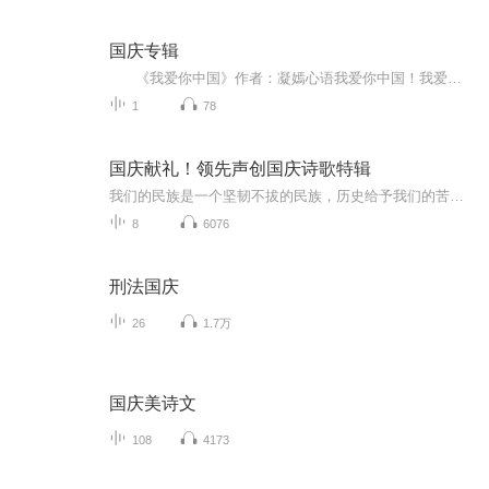
国庆专辑
《我爱你中国》作者：凝嫣心语我爱你中国！我爱你春天蓬勃的秧苗；我爱你秋日金黄的硕果。我爱你中国！我爱你青松气质，我爱你红梅品格！我爱你家乡的甜蔗好像乳汁滋润着我的心窝。我爱你中国，我要把最美的歌儿献给你，我的母亲我的祖国。我爱你中国，我爱...
1
78
国庆献礼！领先声创国庆诗歌特辑
我们的民族是一个坚韧不拔的民族，历史给予我们的苦难都变成了闪着金光的勋章！我们的国家是一个龙腾虎跃的国家，那条巨龙正以不可阻挡之势崛起于神奇的东方！------------------------------------------------值此祖国70周年华诞之际，领先声创以诗歌向祖国献礼！用我们的声音、用我们的热血、用我们的灵魂诵读经典爱国篇章，歌颂我们的祖国！永远繁荣富强！
8
6076
刑法国庆
26
1.7万
国庆美诗文
108
4173