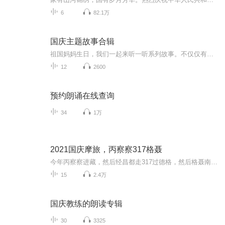
6
82.1万
国庆主题故事合辑
祖国妈妈生日，我们一起来听一听系列故事。不仅仅有《我的祖国》，还有红军故事，也有关于战争的故事，让大家体会到和平年代的不易。
12
2600
预约朗诵在线查询
34
1万
2021国庆摩旅，丙察察317格聂
今年丙察察进藏，然后经昌都走317过德格，然后格聂南线，最后沙溪古镇收尾。
15
2.4万
国庆教练的朗读专辑
30
3325