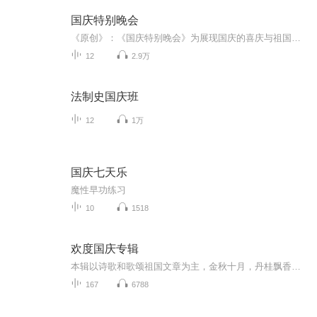
国庆特别晚会
《原创》：《国庆特别晚会》为展现国庆的喜庆与祖国的深情我将以具体的场景切入从清晨升旗的庄严到街头巷尾的欢庆到历史与当下的交融，用优美的笔触传递对祖国的热爱与自豪！用诗歌和情感美文形式，歌颂祖国的繁荣富强，祝人民幸福安康！
12
2.9万
法制史国庆班
12
1万
国庆七天乐
魔性早功练习
10
1518
欢度国庆专辑
本辑以诗歌和歌颂祖国文章为主，金秋十月，丹桂飘香，在这个充满丰收喜悦的季节里，我们满怀激动和自豪，迎来了中华人民共和国76周年华诞。这不仅是一个庄重的纪念日，更是全体中华儿女共同欢庆的盛大的节日，承载着深厚的民族情感和历史意义.
167
6788