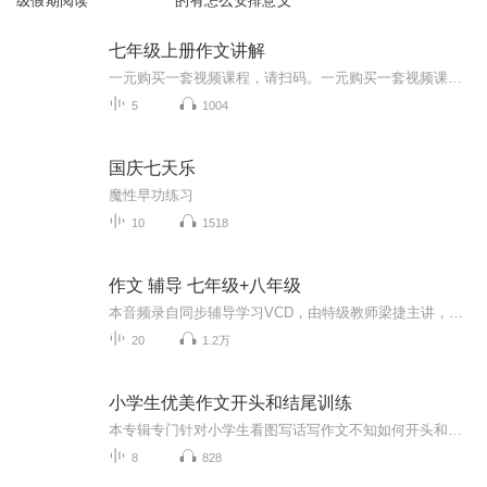
级假期阅读
的有怎么安排意义
七年级上册作文讲解
一元购买一套视频课程，请扫码。一元购买一套视频课程，请扫码。语文、数学、英语、Chinese、武术免费指导。联系人Contacts：鲜勇翔老师（Leon）微信WeChat：13425134787...
5
1004
国庆七天乐
魔性早功练习
10
1518
作文 辅导 七年级+八年级
本音频录自同步辅导学习VCD，由特级教师梁捷主讲，仅为自家孩子学习之用。由于初一教材2017年春季改版，原VCD中八年级的部分内容孩子七年级就已经在开展了，故将七年级和八年级放在了一起，个别内容因光盘无法读取未能录入。 梁老师发音清晰、声音悦耳、亲切和善，听了她的讲座，孩子会爱上写作的，希望这些音频能对遇到写作瓶颈的初中生有所帮助：）
20
1.2万
小学生优美作文开头和结尾训练
本专辑专门针对小学生看图写话写作文不知如何开头和结尾训练的范例，提高孩子学习写作能力知道开头和结尾写什么，做到下笔成章。不至于无助，不知如何是好！每个老母亲必尽快给孩子收藏起来实地操作训练起来。
8
828