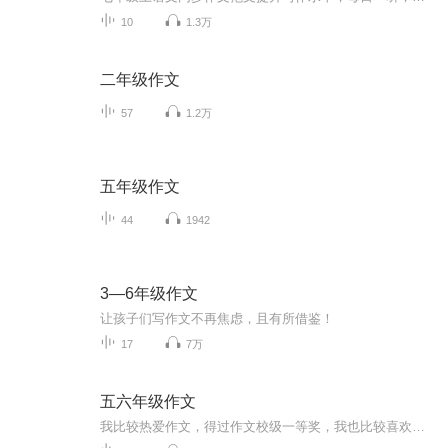
10
1.3万
二年级作文
57
1.2万
五年级作文
44
1942
3—6年级作文
让孩子们写作文不再焦虑，且有所借鉴！
17
7万
五六年级作文
我比较热爱作文，得过作文校级一等奖，我也比较喜欢编故事，希望我的专辑能够帮到大家，如果觉得我的专辑对你有帮助，可以给个五星好评吗？