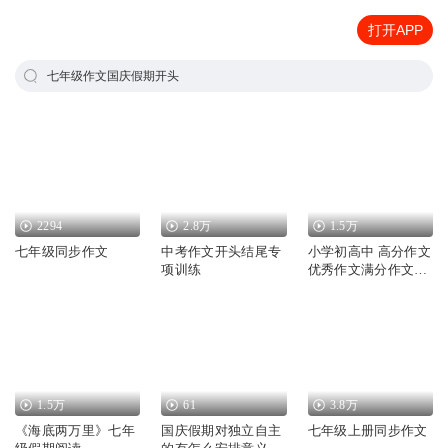
打开APP
七年级作文国庆假期开头
2294
2.8万
1.5万
七年级同步作文
中考作文开头结尾专
小学初高中 高分作文
项训练
优秀作文满分作文开
头结尾必背
1.5万
61
3.8万
《海底两万里》七年
国庆假期对独立自主
七年级上册同步作文