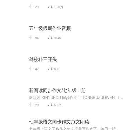
29
16.8万
五年级假期作业音频
94
3146
驾校科三开头
42
890
新阅读同步作文/七年级上册
新阅读 XINYUEDU 同步作文！ TONGBUZUOWEN 《新阅读同步作文》编写组 编七年级 上册.教材题目回放/专家作指导.好开头妙结尾/获奖作文.病文大家改/满分作文写作技巧.中考满分作文/好词好句好段
20
6932
七年级语文同步作文范文朗读
七年级上语文同步作文范文提升写作水平，每日一听，收获满满