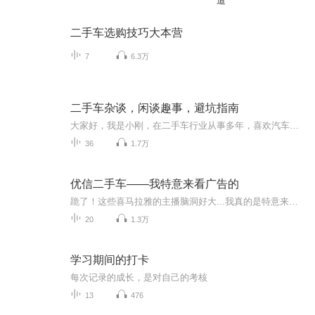
道
二手车选购技巧大本营
7
6.3万
二手车杂谈，闲谈趣事，避坑指南
大家好，我是小刚，在二手车行业从事多年，喜欢汽车，喜欢交朋友节目主题：二手车的一些事，买卖二手车如何避坑更新频率：每周内容重点：汽车结构介绍;二手车避坑指南;二手车里面的有趣事
36
1.7万
优信二手车——我特意来看广告的
跪了！这些喜马拉雅的主播脑洞好大...我真的是特意来看广告的... 主播商业创意大赛 用声音挑战收益能力，为品牌带来超强传播力。2018喜马拉雅首届大型“主播商业创意大赛”，参赛主播根据16家品牌方提供的“命题策略单”进行短音频广告创作，瓜分60w奖池。利用微任务平台资源，加强主播和品牌方之间的合作，提升主播声音变现价值，打造高收益声音变现平台。 复审结果查询 关注微信公众号“喜马情报局” 点击菜单栏最左边“复审结果” 输入海选时留下的手机号后四位即可查询结果 优信二手车命题策略单 企业名称 优信二手车 产品名称 优信二手车 广告主题 二手车网上商城，大平台更省心！ 品牌调性 有趣有温度、专业可信赖 营销目的 1.传达品牌调性，提升品牌好感度； 2.加深消费者对优信品牌利益点的记忆； 3.激发消费者产生购买行为。 目标人群 25-45有购车需求的人群，25-35岁是核心消费人群，男性为主 广告形式 音频创意作品15s、30s时长 企业官网链接 https://www.xin.com 音频广告创作要求 1.需要体现核心信息点： “优信二手车网上商城，大平台，更省心； 2.优信其他品牌信息：“2018年奥斯卡影帝莱昂纳多·迪卡普里奥成为优信二手车全新品牌代言人，致力于让拥有好车变得更简单”（仅供参考，不强制要求体现）； 3.鼓励创新，内容丰富有趣，具有话题性和传播性。 大赛寄语 伸手摘星，即使徒劳无功，亦不致满手淤泥； 相信你的每一个创意，都能让这个世界更美好。
20
1.3万
学习期间的打卡
每次记录的成长，是对自己的考核
13
476