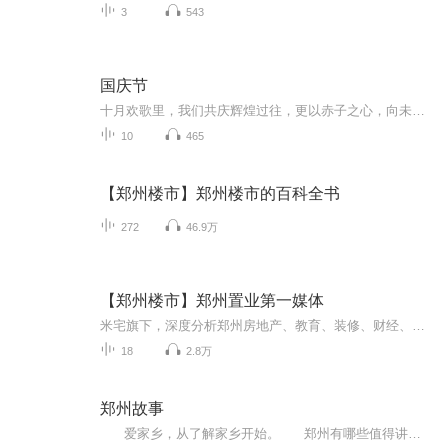
3
543
国庆节
十月欢歌里，我们共庆辉煌过往，更以赤子之心，向未来书写滚烫的誓言——这盛世，值得我们以热爱相拥。
10
465
【郑州楼市】郑州楼市的百科全书
272
46.9万
【郑州楼市】郑州置业第一媒体
米宅旗下，深度分析郑州房地产、教育、装修、财经、人文等领域；专业、客观、深度、情怀；有分析、有数据、有现场案例、有团购优惠，专家团队实时在线服务！任何问题请添加破竹助教微信：pz_tutor
18
2.8万
郑州故事
爱家乡，从了解家乡开始。 郑州有哪些值得讲的故事？郑州中国八大古都之一，在华夏文明起源发展中奠定了中华文明的基石，也为我们留存了丰富的文化遗产。《郑州故事》讲郑州的历史文化，讲郑州的时代人物，讲郑州的发展，讲郑州的未来...