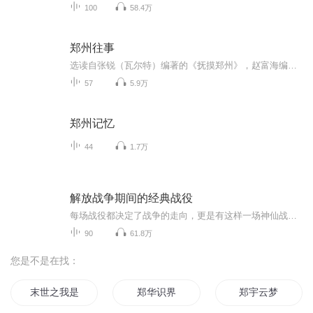
100
58.4万
郑州往事
选读自张锐（瓦尔特）编著的《抚摸郑州》，赵富海编著的《老郑州》，微信公众号《瓦尔特侃郑州》、《换读》、《郑说》
57
5.9万
郑州记忆
44
1.7万
解放战争期间的经典战役
每场战役都决定了战争的走向，更是有这样一场神仙战役，我军仅以3万人的兵力大败敌军12万人的美械军团。在兵力和武器装备差距极大的情况下，我方将领是如何运筹帷幄赢下这场战争胜利的？这十场战役你都知道哪几个呢？
90
61.8万
您是不是在找：
末世之我是郑飞
郑华识界
郑宇云梦