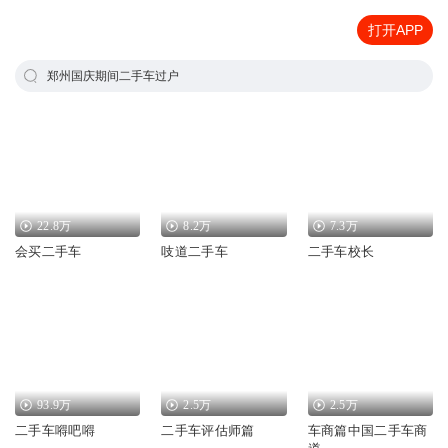
打开APP
郑州国庆期间二手车过户
22.8万
8.2万
7.3万
会买二手车
吱道二手车
二手车校长
93.9万
2.5万
2.5万
二手车嘚吧嘚
二手车评估师篇
车商篇中国二手车商