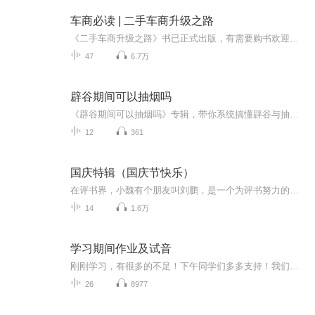
车商必读 | 二手车商升级之路
《二手车商升级之路》书已正式出版，有需要购书欢迎加微：ipq109二手车商升级之路论坛是个人工作之余发起的以二手车商为主导的闭门交流论坛，目的是在竞争越来越激烈的当下、在二手车商迷茫的环境中，聚集一群优秀二手车人，让更多优秀的二手车人一起找到...
47
6.7万
辟谷期间可以抽烟吗
《辟谷期间可以抽烟吗》专辑，带你系统搞懂辟谷与抽烟那点事儿！10个免费音频，从基础到进阶，10个角度深扒辟谷期抽烟的利弊。付费音频《辟谷期间可以抽烟吗》，10篇精华文章，深度剖析，给你权威解答。别再傻傻问能不能抽了，快来听听，辟谷抽烟不迷路！
12
361
国庆特辑（国庆节快乐）
在评书界，小魏有个朋友叫刘鹏，是一个为评书努力的小伙子。在2021年国庆期间，他想弄个特辑，便烦劳我给他录个爱国题材的评书小段儿。这种事情，不是特殊情况，小魏一般不会拒绝，也就给其录了一个《鲁迅踢鬼》，等他传完，我再传到我的专辑里。另外，小...
14
1.6万
学习期间作业及试音
刚刚学习，有很多的不足！下午同学们多多支持！我们一起努力！
26
8977