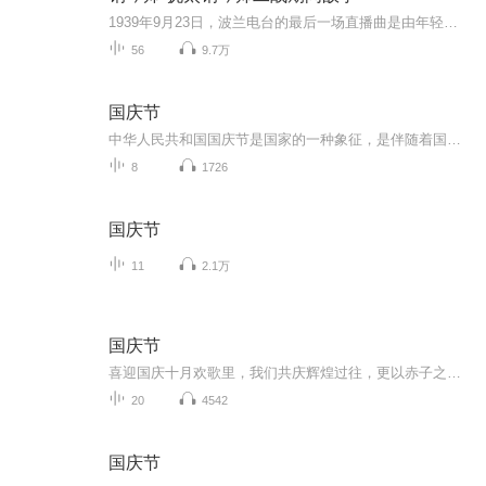
1939年9月23日，波兰电台的最后一场直播曲是由年轻钢琴师瓦迪斯瓦夫·什皮尔曼演奏的肖邦C大调梦幻曲。他的演奏被德军的炮弹打断…… 他的家人全部被送往特雷布林卡处死，他却因为被一位爱好音乐的警察认出而幸免于难。他如孤魂野鬼一样，在华莎犹太区的残垣断壁和成堆尸体之间东躲西藏。虽然饥饿、恐惧、疾病、孤独、绝望如影相随，但是他怀着对生存和音乐的渴望，几次绝地逢生。最后，在一位德国军官的救济下，他苦撑到了战争结束。这位恩人却在七年后命丧战俘劳动营……
56
9.7万
国庆节
中华人民共和国国庆节是国家的一种象征，是伴随着国家的出现而出现的。让我们用诗歌朗诵歌颂祖国的繁荣富强，国泰民安。
8
1726
国庆节
11
2.1万
国庆节
喜迎国庆十月欢歌里，我们共庆辉煌过往，更以赤子之心，向未来书写滚烫的誓言——这盛世，值得我们以热爱相拥。
20
4542
国庆节