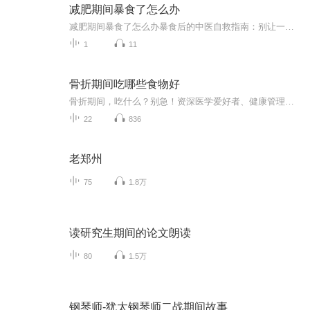
减肥期间暴食了怎么办
减肥期间暴食了怎么办暴食后的中医自救指南：别让一顿火锅毁掉你的减肥大计 看着体重秤上飙升的数字，正减肥的你突然想起昨晚那顿失控的烧烤——小龙虾配啤酒，烤馒头片蘸炼乳，最后还追加了半份芝士焗红薯。此刻肠子悔青的你，可能正在经历以下五个阶...
1
11
骨折期间吃哪些食物好
骨折期间，吃什么？别急！资深医学爱好者、健康管理师，电子书达人教你一招！《骨折期间吃哪些食物好》系列专辑，带你了解骨折期间如何科学饮食，助力恢复。从中医西医角度，结合健康管理理念，让你轻松吃出健康，快人一步！骨折期间，吃对食物，恢复更快...
22
836
老郑州
75
1.8万
读研究生期间的论文朗读
80
1.5万
钢琴师-犹太钢琴师二战期间故事