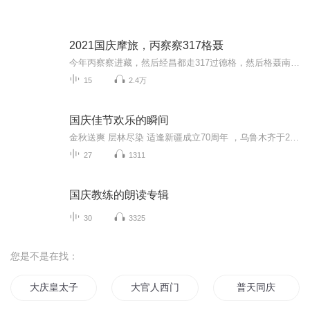
2021国庆摩旅，丙察察317格聂
今年丙察察进藏，然后经昌都走317过德格，然后格聂南线，最后沙溪古镇收尾。
15
2.4万
国庆佳节欢乐的瞬间
金秋送爽 层林尽染 适逢新疆成立70周年 ，乌鲁木齐于2025年9月23日迎来党中央和习大大带领的慰问团。新疆各族群众欢欣鼓舞，热烈欢迎。
27
1311
国庆教练的朗读专辑
30
3325
您是不是在找：
大庆皇太子
大官人西门庆
普天同庆