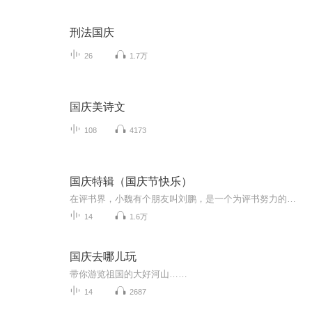
刑法国庆
26
1.7万
国庆美诗文
108
4173
国庆特辑（国庆节快乐）
在评书界，小魏有个朋友叫刘鹏，是一个为评书努力的小伙子。在2021年国庆期间，他想弄个特辑，便烦劳我给他录个爱国题材的评书小段儿。这种事情，不是特殊情况，小魏一般不会拒绝，也就给其录了一个《鲁迅踢鬼》，等他传完，我再传到我的专辑里。另外，小...
14
1.6万
国庆去哪儿玩
带你游览祖国的大好河山……
14
2687