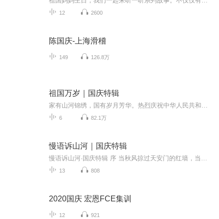
祖国妈妈生日，我们一起来听一听系列故事。不仅仅有《我的祖国》，还有红军故事，也有关于战争的故事，让大家体会到和平年代的不易。
12
2600
陈国庆-上海滑稽
149
126.8万
祖国万岁｜国庆特辑
家有山河锦绣，国有岁月芳华。热烈庆祝中华人民共和国成立73周年！
6
82.1万
慢语诉山河｜国庆特辑
慢语诉山河·国庆特辑 序 当秋风掠过天安门的红墙，当桂香漫过万里长江的碧波，我总愿慢下脚步，以声为笔，轻轻描摹这山河的模样。 不必追赶喧嚣的潮，也无需堆砌华丽的词——这一辑里，每一段朗诵都是心底的低语：是对着塞北草原的星子说“国泰”，是向着...
13
808
2020国庆 宏恩FCE集训
12
921