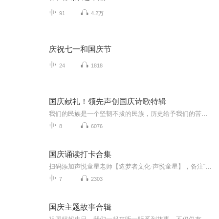
91
4.2万
庆祝七一和国庆节
24
1818
国庆献礼！领先声创国庆诗歌特辑
我们的民族是一个坚韧不拔的民族，历史给予我们的苦难都变成了闪着金光的勋章！我们的国家是一个龙腾虎跃的国家，那条巨龙正以不可阻挡之势崛起于神奇的东方！------------------------------------------------值此祖国70周年华诞之际，领先声创以诗歌向祖国献礼！用我们的声音、用我们的热血、用我们的灵魂诵读经典爱国篇章，歌颂我们的祖国！永远繁荣富强！
8
6076
国庆诵读打卡合集
扫码添加声悦童星老师【造梦者文化-声悦童星】，备注“诵读打卡”报名，已添加好友的，直接发送“诵读打卡”报名，报名成功后进入社群。
7
2303
国庆主题故事合辑