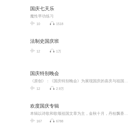
国庆七天乐
魔性早功练习
10
1518
法制史国庆班
12
1万
国庆特别晚会
《原创》：《国庆特别晚会》为展现国庆的喜庆与祖国的深情我将以具体的场景切入从清晨升旗的庄严到街头巷尾的欢庆到历史与当下的交融，用优美的笔触传递对祖国的热爱与自豪！用诗歌和情感美文形式，歌颂祖国的繁荣富强，祝人民幸福安康！
12
2.9万
欢度国庆专辑
本辑以诗歌和歌颂祖国文章为主，金秋十月，丹桂飘香，在这个充满丰收喜悦的季节里，我们满怀激动和自豪，迎来了中华人民共和国76周年华诞。这不仅是一个庄重的纪念日，更是全体中华儿女共同欢庆的盛大的节日，承载着深厚的民族情感和历史意义.
167
6788