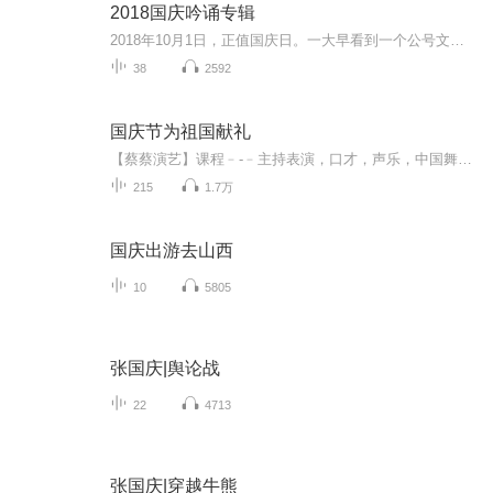
2018国庆吟诵专辑
2018年10月1日，正值国庆日。一大早看到一个公号文章，正是文天祥的《己卯十月一日至燕越五日罹狴犴有感而赋》。当然，彼十一非当今的十一。不过数字的巧合还是让人感触，今天拿来读一读，体味一番历史英杰的民族情怀，恰也当时。 根据诗题来看，这组诗是写于十月一日至十月五日之间，是文天祥被俘之后所作，这些诗作不仅有凛凛正气，更也能看的到他百端交集的复杂情感。另一首于右任先生的《望大陆》，微信公号有称《望乡》，一句“山之上国之殇”荡气回肠，一并兴起拿来读了一读。仓促间多有瑕疵...
38
2592
国庆节为祖国献礼
【蔡蔡演艺】课程﹣-﹣主持表演，口才，声乐，中国舞，民族舞。独特的小舞台，专业的录音棚，每一位同学都能成为优秀的小明星。独特的教学模式，轻松上课，快乐学习！知名主持人，舞蹈家，高级教师任职授课！江南总校：河沟街42号三楼 18545856430江北分校...
215
1.7万
国庆出游去山西
10
5805
张国庆|舆论战
22
4713
张国庆|穿越牛熊