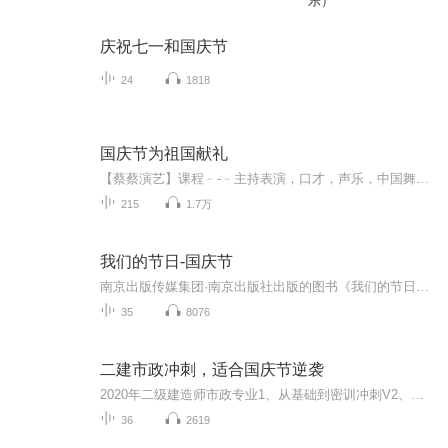
乐）
庆祝七一和国庆节
24
1818
国庆节为祖国献礼
【蔡蔡演艺】课程﹣-﹣主持表演，口才，声乐，中国舞，民族舞。独特的小舞台，专业的录音棚，每一位同学都能成为优秀的小明星。独特的教学模式，轻松上课，快乐学习！知名主持人，舞蹈家，高级教师任职授课！江南总校：河沟街42号三楼 18545856430江北分校...
215
1.7万
我们的节日-国庆节
南京出版传媒集团·南京出版社出版的图书《我们的节日》通过对中国节日文化和节日意义进行深度的挖掘，面向青少年群体构建独具特色的栏目内容，以此丰富春节、元宵节、清明节、端午节、七夕节、中秋节、重阳节等传统节日；六一节、教师节、国庆节等新兴节日的文化内涵和表现形式。促进青少年形成新的节日习俗，提升节日仪式感、认同感。音频作品由金陵朗读者联盟志愿者朗诵，南京音像出版社、金陵图书馆联合制作。
35
8076
二建市政冲刺，适合国庆节逆袭
2020年二级建造师市政专业1、从基础到密训冲刺V2、从精华课程到超压密押V3、0基础同步更新v4、持续更新到2020年考试V5、只要你跟着学让你一次稳拿证V6、渠道超压压题，超压三页纸等独家绝密压题!
36
2619