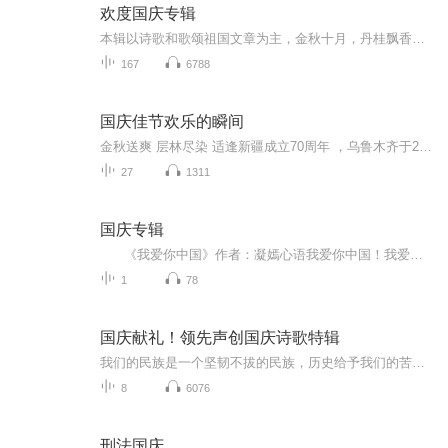
欢度国庆专辑
本辑以诗歌和歌颂祖国文章为主，金秋十月，丹桂飘香，在这个充满丰收喜悦的季节里，我们满怀激动和自豪，迎来了中华人民共和国76周年华诞。这不仅是一个庄重的纪念日，更是全体中华儿女共同欢庆的盛大的节日，承载着深厚的民族情感和历史意义.
167
6788
国庆佳节欢乐的瞬间
金秋送爽 层林尽染 适逢新疆成立70周年 ，乌鲁木齐于2025年9月23日迎来党中央和习大大带领的慰问团。新疆各族群众欢欣鼓舞，热烈欢迎。
27
1311
国庆专辑
《我爱你中国》作者：凝嫣心语我爱你中国！我爱你春天蓬勃的秧苗；我爱你秋日金黄的硕果。我爱你中国！我爱你青松气质，我爱你红梅品格！我爱你家乡的甜蔗好像乳汁滋润着我的心窝。我爱你中国，我要把最美的歌儿献给你，我的母亲我的祖国。我爱你中国，我爱...
1
78
国庆献礼！领先声创国庆诗歌特辑
我们的民族是一个坚韧不拔的民族，历史给予我们的苦难都变成了闪着金光的勋章！我们的国家是一个龙腾虎跃的国家，那条巨龙正以不可阻挡之势崛起于神奇的东方！------------------------------------------------值此祖国70周年华诞之际，领先声创以诗歌向祖国献礼！用我们的声音、用我们的热血、用我们的灵魂诵读经典爱国篇章，歌颂我们的祖国！永远繁荣富强！
8
6076
刑法国庆