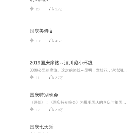
26
1.7万
国庆美诗文
108
4173
2019国庆摩旅～滇川藏小环线
3089公里的摩旅。这次的路线～昆明，攀枝花，泸沽湖，香格里拉，乡城，理塘，芒康，德钦，丙中洛，大理，昆明。
11
2.7万
国庆特别晚会
《原创》：《国庆特别晚会》为展现国庆的喜庆与祖国的深情我将以具体的场景切入从清晨升旗的庄严到街头巷尾的欢庆到历史与当下的交融，用优美的笔触传递对祖国的热爱与自豪！用诗歌和情感美文形式，歌颂祖国的繁荣富强，祝人民幸福安康！
12
2.9万
国庆七天乐