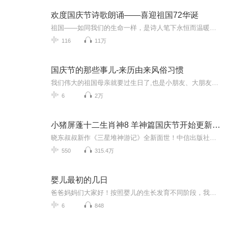
欢度国庆节诗歌朗诵——喜迎祖国72华诞
祖国——如同我们的生命一样，是诗人笔下永恒而温暖的主题。在祖国72周年华诞来临之际，特创建这个诗歌朗诵专辑，诵读经典爱国篇章，和大家一起歌颂祖国，向国庆的献礼！祝愿伟大的祖国繁荣富强，祝愿大家国庆节快乐，度过平安快乐的黄金周假期！
116
11万
国庆节的那些事儿-来历由来风俗习惯
我们伟大的祖国母亲就要过生日了,也是小朋友、大朋友们最喜欢的“国庆小长假”或说“黄金周”还有说”国庆7天乐”的，说法真是不一而足。那么“国庆节”是怎么来的？自古以来国庆节怎么庆贺？新中国国庆节的来历，以及新中国国庆节的庆贺方式又有哪些呢？ ...
6
2万
小猪屏蓬十二生肖神8 羊神篇国庆节开始更新啦！
晓东叔叔新作《三星堆神游记》全新面世！中信出版社出版！京东当当淘宝均有售！点蓝色字收听——《小猪屏蓬爆笑日记2024》《小猪屏蓬爆笑日记2》《小猪屏蓬爆笑日记1》让你笑得喘不上气！《我进故宫当富翁——小猪屏蓬故宫财商笔记》教你成为大富翁！《小...
550
315.4万
婴儿最初的几日
爸爸妈妈们大家好！按照婴儿的生长发育不同阶段，我们将在这章分享“婴儿的最初几日”。经过数月的孕育过程，你可能觉得自己已经非常了解肚子里的孩子了。当他卷缩在子宫里时，你领略过他在里面的踢动，观察过他每日的安静和活跃时段，还用手隔着肚皮抚摸...
6
848