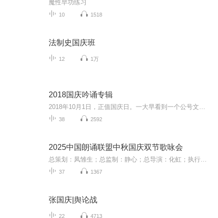
魔性早功练习
10
1518
法制史国庆班
12
1万
2018国庆吟诵专辑
2018年10月1日，正值国庆日。一大早看到一个公号文章，正是文天祥的《己卯十月一日至燕越五日罹狴犴有感而赋》。当然，彼十一非当今的十一。不过数字的巧合还是让人感触，今天拿来读一读，体味一番历史英杰的民族情怀，恰也当时。 根据诗题来看，这组诗是写于十月一日至十月五日之间，是文天祥被俘之后所作，这些诗作不仅有凛凛正气，更也能看的到他百端交集的复杂情感。另一首于右任先生的《望大陆》，微信公号有称《望乡》，一句“山之上国之殇”荡气回肠，一并兴起拿来读了一读。仓促间多有瑕疵...
38
2592
2025中国朗诵联盟中秋国庆双节歌咏会
总策划：凤雏生；总监制：静心；总导演：化虹；执行总监：莺子；执行导演：橙夏；主持人：静心、化虹、橙夏
37
1367
张国庆|舆论战
22
4713