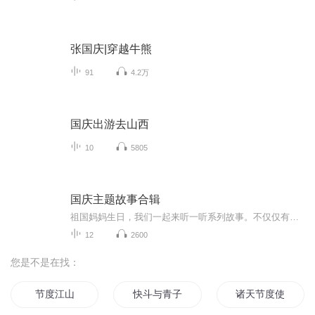
张国庆|穿越牛熊
91
4.2万
国庆出游去山西
10
5805
国庆主题故事合辑
祖国妈妈生日，我们一起来听一听系列故事。不仅仅有《我的祖国》，还有红军故事，也有关于战争的故事，让大家体会到和平年代的不易。
12
2600
您是不是在找：
节度江山
快斗与青子的情人节
诸天节度使