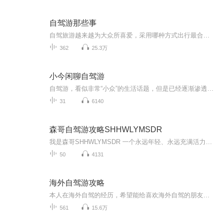
自驾游那些事
自驾旅游越来越为大众所喜爱，采用哪种方式出行最合理、最省钱、最自在，和听众朋友们一起探讨自驾游的最佳配置方案，包括衣食住行中的设备装备选择、车辆出行装备选择、户外活动装备选择、摄影摄像装备选择、以及应急装备等。
362
25.3万
小今闲聊自驾游
自驾游，看似非常“小众”的生活话题，但是已经逐渐渗透进更多人的旅行方式了。这种“生活在路上”的状态，让车友们无意间需要和各行各业打着交道，所以，也就有了无尽模式的话题。从开车到旅行，每一个细节都有经验之谈，每一公里都蕴含着故事。有空就来...
31
6140
森哥自驾游攻略SHHWLYMSDR
我是森哥SHHWLYMSDR 一个永远年轻、永远充满活力的旅行达人！我热爱探索未知的世界，无论是山川河流的壮阔，还是荒野山林的宁静，都让我深深着迷。我更是一位美食家，能烹饪和寻觅到最地道的美味；同时，我还是一名荒野求生家，能在大自然中找到生存的智慧...
50
4131
海外自驾游攻略
本人在海外自驾的经历，希望能给喜欢海外自驾的朋友借鉴。包括美国、加拿大、英国、日本、希腊、芬兰、韩国、澳大利亚、印度、印尼、古巴、墨西哥、秘鲁、智利、阿根廷、埃及、土耳其、摩洛哥、哥伦比亚、厄瓜多尔、巴拿马、柬埔寨、台湾等国家和地区。
561
15.6万