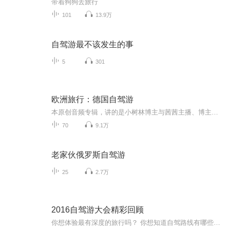
带着狗狗去旅行
101
13.9万
自驾游最不该发生的事
5
301
欧洲旅行：德国自驾游
本原创音频专辑，讲的是小树林博主与茜茜主播、博主大姐和大姐夫、博主朋友刘君夫妻，三对夫妻六个人、租车自驾欧洲游的全程回顾。音频文稿由小树林博主主笔，由博主妻茜茜（文中的“我媳妇”）主播。从签证、设计线路、机票、住宿、租车，到历史、人文…...
70
9.1万
老家伙俄罗斯自驾游
25
2.7万
2016自驾游大会精彩回顾
你想体验最有深度的旅行吗？ 你想知道自驾路线有哪些最文艺、最有趣、最浪漫吗？ 精彩尽在——2016中国自驾游大会！ 听各路大咖分享——如何把快乐装进后备箱，如何把美景收进车窗~