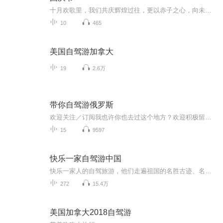
十月欢歌里，我们共庆辉煌过往，更以赤子之心，向未来书写滚烫的誓言——这盛世，值得我们以热爱相拥。
10
465
美国自驾游加拿大
19
2.6万
带你自驾游俄罗斯
欢迎关注／订阅我也许你也去过这个地方？欢迎积极留言，共享你们的旅游经历！
15
9597
快乐一家自驾游中国
快乐一家人的自驾旅游，他们走遍祖国的名胜古迹、名山大川，详细记载了旅行中的吃住玩和旅行中的奇闻趣事，收听他们的游记，分享他们的快乐。
272
15.4万
美国加拿大2018自驾游