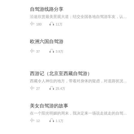
自驾游线路分享
沿途欣赏最美景观大道；结交全国各地自驾游车友，认识更多的帅哥美女！ G318国道川藏段 从长江冲积平原(上海)开始一路不断地翻越各种高山，经过奔腾的河流、花海的草原、冰封的雪山，欣赏到瀑布般的冰川、宝石般的湖泊、色彩缤纷的藏居……四季的川藏又各具不同的魅力，没有人能一次领略川藏全部的美。 川藏线的每一天都值得期待，每一天都惊喜不断。 珠穆朗玛峰~世界屋脊 这里远离喧嚣，是一块空灵的蓝水晶。世界屋脊——珠穆朗玛峰高傲的把头颅挺起，世界都在她的脚下匍匐。与天对话，那空旷的洒脱，人的精神就会达到纯美的境地。“至人无己，神人无功，圣人无名”——庄子的逍遥游在这里得到了升华！ 青藏公路~海拔最高的公路 青藏线全线平均海拔在4000米以上，被称为"世界屋脊上的苏伊士运河 "。翻山越岭，一路感受无人区的荒凉，经历大自然的沧桑，唐古拉山/可可西里、沱沱河，这些神奇的名字吸引着你踏上这迷人的公路，去触摸蓝天，去找寻大美的风光。
180
11万
欧洲六国自驾游
37
3.9万
西游记（北京至西藏自驾游）
西藏令人神往的地方，带着对身体的疑虑，对道路状况的担心，还是出发了，也许人生就该这样，充满了未知才更有魅力。
27
25.4万
美女自驾游的故事
在一个阳光明媚的周末，我决定来一场说走就走的自驾游。她驾驶着自己的红色跑车，踏上了这段充满未知与惊喜的旅程。在夕阳的余晖中，谈论着未来的计划，憧憬着未来的生活。这段美好的旅行经历将成为心中永远的宝贵财富。
12
1.1万