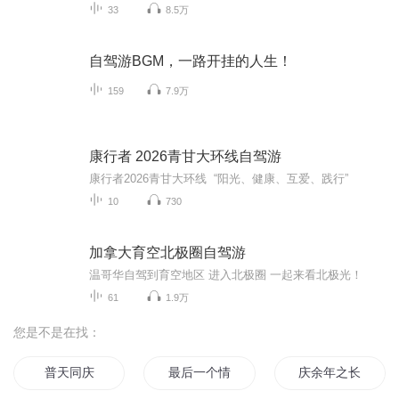
33
8.5万
自驾游BGM，一路开挂的人生！
159
7.9万
康行者 2026青甘大环线自驾游
康行者2026青甘大环线 “阳光、健康、互爱、践行”
10
730
加拿大育空北极圈自驾游
温哥华自驾到育空地区 进入北极圈 一起来看北极光！
61
1.9万
您是不是在找：
普天同庆
最后一个情人节
庆余年之长歌行