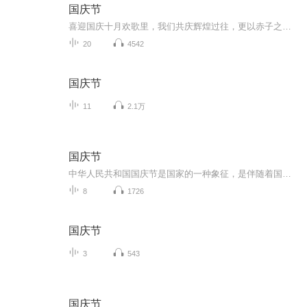
国庆节
喜迎国庆十月欢歌里，我们共庆辉煌过往，更以赤子之心，向未来书写滚烫的誓言——这盛世，值得我们以热爱相拥。
20
4542
国庆节
11
2.1万
国庆节
中华人民共和国国庆节是国家的一种象征，是伴随着国家的出现而出现的。让我们用诗歌朗诵歌颂祖国的繁荣富强，国泰民安。
8
1726
国庆节
3
543
国庆节