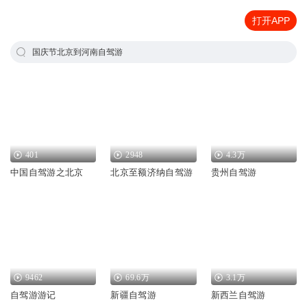
打开APP
国庆节北京到河南自驾游
401
2948
4.3万
中国自驾游之北京
北京至额济纳自驾游
贵州自驾游
9462
69.6万
3.1万
自驾游游记
新疆自驾游
新西兰自驾游