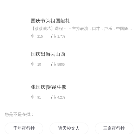
国庆节为祖国献礼
【蔡蔡演艺】课程﹣-﹣主持表演，口才，声乐，中国舞，民族舞。独特的小舞台，专业的录音棚，每一位同学都能成为优秀的小明星。独特的教学模式，轻松上课，快乐学习！知名主持人，舞蹈家，高级教师任职授课！江南总校：河沟街42号三楼 18545856430江北分校...
215
1.7万
国庆出游去山西
10
5805
张国庆|穿越牛熊
91
4.2万
您是不是在找：
千年夜行抄
诸天抄文人
三京夜行抄