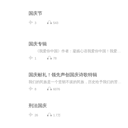
国庆节
3
543
国庆专辑
《我爱你中国》作者：凝嫣心语我爱你中国！我爱你春天蓬勃的秧苗；我爱你秋日金黄的硕果。我爱你中国！我爱你青松气质，我爱你红梅品格！我爱你家乡的甜蔗好像乳汁滋润着我的心窝。我爱你中国，我要把最美的歌儿献给你，我的母亲我的祖国。我爱你中国，我爱...
1
78
国庆献礼！领先声创国庆诗歌特辑
我们的民族是一个坚韧不拔的民族，历史给予我们的苦难都变成了闪着金光的勋章！我们的国家是一个龙腾虎跃的国家，那条巨龙正以不可阻挡之势崛起于神奇的东方！------------------------------------------------值此祖国70周年华诞之际，领先声创以诗歌向祖国献礼！用我们的声音、用我们的热血、用我们的灵魂诵读经典爱国篇章，歌颂我们的祖国！永远繁荣富强！
8
6076
刑法国庆
26
1.7万