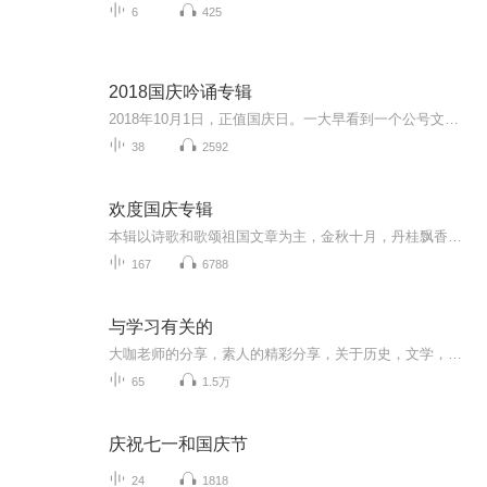
6
425
2018国庆吟诵专辑
2018年10月1日，正值国庆日。一大早看到一个公号文章，正是文天祥的《己卯十月一日至燕越五日罹狴犴有感而赋》。当然，彼十一非当今的十一。不过数字的巧合还是让人感触，今天拿来读一读，体味一番历史英杰的民族情怀，恰也当时。 根据诗题来看，这组诗是写于十月一日至十月五日之间，是文天祥被俘之后所作，这些诗作不仅有凛凛正气，更也能看的到他百端交集的复杂情感。另一首于右任先生的《望大陆》，微信公号有称《望乡》，一句“山之上国之殇”荡气回肠，一并兴起拿来读了一读。仓促间多有瑕疵...
38
2592
欢度国庆专辑
本辑以诗歌和歌颂祖国文章为主，金秋十月，丹桂飘香，在这个充满丰收喜悦的季节里，我们满怀激动和自豪，迎来了中华人民共和国76周年华诞。这不仅是一个庄重的纪念日，更是全体中华儿女共同欢庆的盛大的节日，承载着深厚的民族情感和历史意义.
167
6788
与学习有关的
大咖老师的分享，素人的精彩分享，关于历史，文学，经济等的个人学习集合
65
1.5万
庆祝七一和国庆节
24
1818