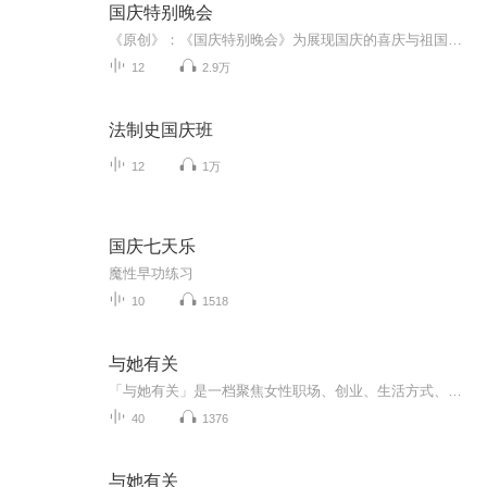
国庆特别晚会
《原创》：《国庆特别晚会》为展现国庆的喜庆与祖国的深情我将以具体的场景切入从清晨升旗的庄严到街头巷尾的欢庆到历史与当下的交融，用优美的笔触传递对祖国的热爱与自豪！用诗歌和情感美文形式，歌颂祖国的繁荣富强，祝人民幸福安康！
12
2.9万
法制史国庆班
12
1万
国庆七天乐
魔性早功练习
10
1518
与她有关
「与她有关」是一档聚焦女性职场、创业、生活方式、自我成长与探索等话题的女性成长播客节目。主播：Summer Xia，广告营销领域的专业人士、知名线下女性社群 womenwill 中国的创始人
40
1376
与她有关