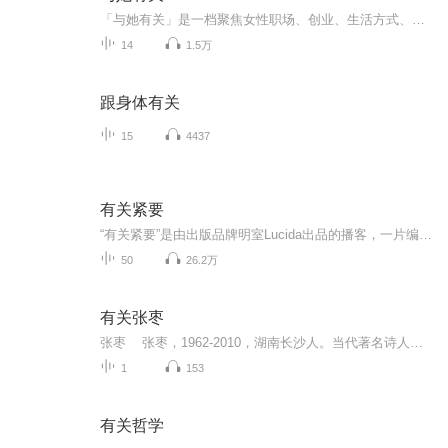
「与她有关」是一档聚焦女性职场、创业、生活方式、自我成长与探索等话题的播客节目。 “可能”是国内首例试图打通线上与线下互动场景的女性播客节目。
14
1.5万
跟身体有关
15
4437
有关紧要
“有关紧要”是由出版品牌明室Lucida出品的播客，一片编辑和朋友们的自留地。在这个必要和非必要的界限逐渐受到侵蚀的时代，似乎一切都无关紧要，但我们仍有在乎的东西。在这里，我们想邀请朋友们谈谈书和与书相关的一切，用行动对抗虚无，守护那些我们心...
50
26.2万
有关张枣
张枣 张枣，1962-2010，湖南长沙人。当代著名诗人，是中国先锋诗歌的代表人之一。二、生平 湖南师范大学英语系本科毕业，考入四川外语学院念硕士。文学激情燃烧的20世纪80年代初，少年张枣顶着诗歌的风暴入川，二十诗章惊海内，以《镜中》、《何人斯》等作品一举成名，成为著名的“巴蜀五君子”之一。诗人柏桦说，他20出头写出的《灯芯绒的幸福舞蹈》，就足以让他的同行胆寒。他精确而感性的诗艺，融合和发明中西诗意的妙手，一直风靡无数诗歌爱好者。1986年出国，常年旅居德国，曾获得德国特里尔大学文哲博士，后在图宾根大学任教，归国后曾任教于河南大学文学院、中央民族大学文学与新闻传播学院。在国内出版的诗集有《春秋来信》，代表作包括《镜中》、《何人斯》等。2010年3月8日凌晨4时39分因肺癌在德国图宾根大学医院去世，享年48岁。 张枣的诗是传统诗歌与现代诗歌的完美结合，他从诗歌的抒情源头上继承了“风、骚”传统，并将这一传统完美地展现在当下的语境中。而他自己把中国诗人上世纪80年代的精英意识带到了国外，每次向陌生人做自我介绍时，他都会说：“我是张枣，我是一个诗人。” 出版过诗集《春秋来信》，《中国文化现代性研究》(德文)，主编有《德汉双语词典》，《黄珂》等书。另有英语、德语诗歌和童话译作若干。出版译作《史蒂文斯诗文集》(与陈东飚合译)、童话绘本《暗夜》等。
1
153
有关哲学