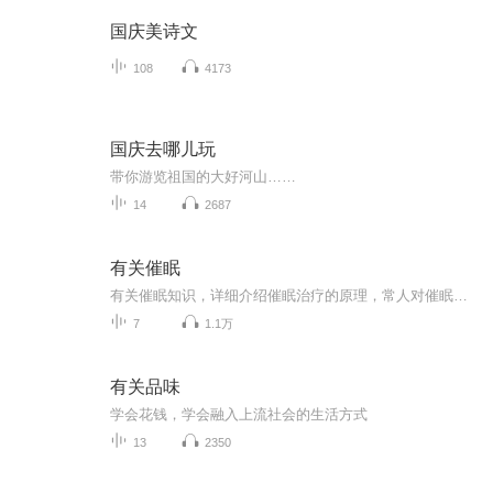
国庆美诗文
108
4173
国庆去哪儿玩
带你游览祖国的大好河山……
14
2687
有关催眠
有关催眠知识，详细介绍催眠治疗的原理，常人对催眠的误解，以及催眠可以治疗的疾病，催眠治疗音频可以有效改善对应症状，催眠案例分享，催眠问答
7
1.1万
有关品味
学会花钱，学会融入上流社会的生活方式
13
2350