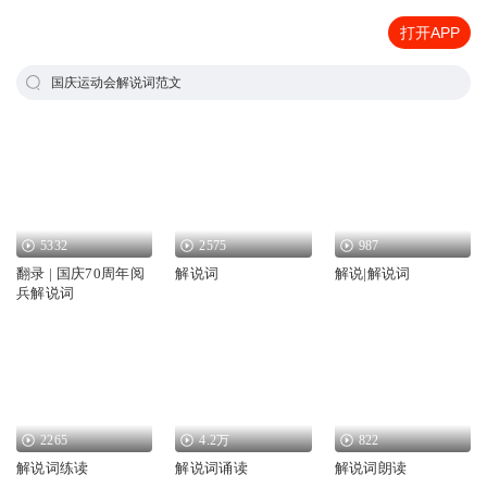
打开APP
国庆运动会解说词范文
5332
2575
987
翻录 | 国庆70周年阅
解说词
解说|解说词
兵解说词
2265
4.2万
822
解说词练读
解说词诵读
解说词朗读