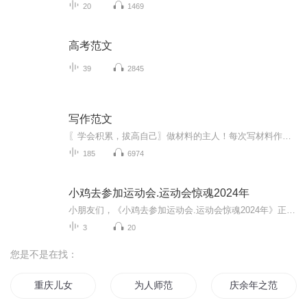
20
1469
高考范文
39
2845
写作范文
〖学会积累，拔高自己〗做材料的主人！每次写材料作文总是让我很头疼，我总是尝试把自己生活中积累的模板原封不动的套上去，但是总会因为各种问题，总是觉得与材料不是那么的严丝合缝，有时我尝试用不那么华丽的辞藻，而是用我朴实无华的语言去写，写出来...
185
6974
小鸡去参加运动会.运动会惊魂2024年
小朋友们，《小鸡去参加运动会.运动会惊魂2024年》正式上线啦！《小鸡去参加运动会.运动会惊魂2024年》包括拔河比赛，乒乓球比赛等比赛。都是运动比赛，暂时包括《小鸡去参加奥运会.奥运惊魂2024年》的。主播介绍：主编：菜猫老师副主编：MangoLSTORY儿童...
3
20
您是不是在找：
重庆儿女
为人师范
庆余年之范彤