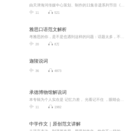
由天津海河传媒中心策划、制作的11集非遗系列节目《静水安澜》，以静海段大运河为线索，忠实记录了这一地域的非物质文化遗产。
11
521
雅思口语范文解析
考雅思的你，是不是也遇到这样的问题：话题太多，不知哪些应该重点备考？词汇量太少，得分不高？语法太差，不会写范文模板？想报班却囊中羞涩？——————↓↓↓看这里↓↓↓————————雅思口语范文解析——是英语同桌教育为雅思考生量身定制的线上口语音频，由英语同桌专业雅思口语导师团队精心打造，严格筛选雅思口语高频话题，为考生提供雅思口语优质范文，并针对语法、高分词汇进行重点解析，提高考生自身口语水平！
20
8万
迦陵说词
36
4873
承德博物馆解说词
本专辑为个人实在是 记忆力差， 光看记不住 ，眼睛会了，嘴不会 ！所以需要录下来 ，使劲儿听 ！如果有需要的小伙伴们，可以一起听 ！欢迎前辈们指正 ，有错我随时改 ！希望可以早日成为一名合格的博物馆 志愿解说员 ！加油！
11
1982
中学作文｜原创范文讲解