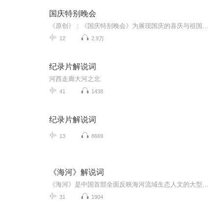
国庆特别晚会
《原创》：《国庆特别晚会》为展现国庆的喜庆与祖国的深情我将以具体的场景切入从清晨升旗的庄严到街头巷尾的欢庆到历史与当下的交融，用优美的笔触传递对祖国的热爱与自豪！用诗歌和情感美文形式，歌颂祖国的繁荣富强，祝人民幸福安康！
12
2.9万
纪录片解说词
河西走廊大河之北
41
1438
纪录片解说词
13
8669
《海河》解说词
《海河》是中国首部全面反映海河流域生态人文的大型纪录片，深刻揭示了水与人、水与城市、水与社会、水与未来的内在规律，呈现出一部海河流域生态人文发展的历史画卷与未来图景。
31
1904