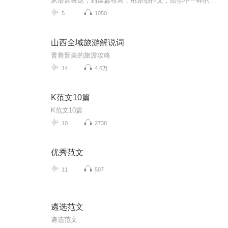
从语言表达，到谋篇布局，用原创作文，给你不一样的实战策略。
5
1050
山西全域旅游解说词
晋善晋美的旅游攻略
14
4.6万
K范文10篇
K范文10篇
10
2738
优秀范文
11
507
遴选范文
遴选范文