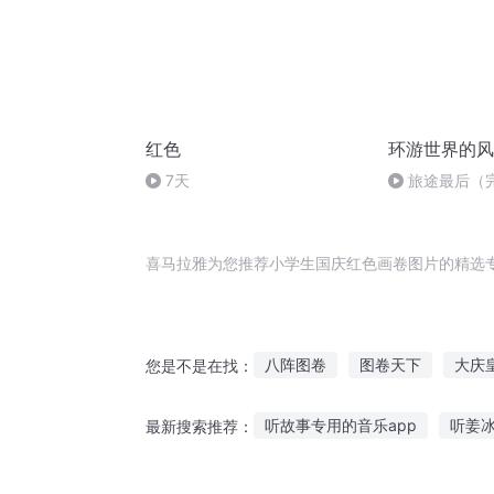
红色
环游世界的风
7天
旅途最后（
喜马拉雅为您推荐小学生国庆红色画卷图片的精选
八阵图卷
图卷天下
大庆
您是不是在找：
神魔图卷
一人有庆
图腾
听故事专用的音乐app
听姜
最新搜索推荐：
百花图卷
父子故事原版在线听
听妈妈