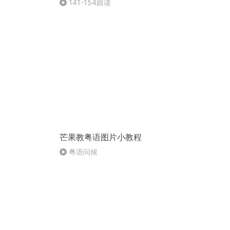
141-154跟读
芒果教粤语图片小教程
粤语问候