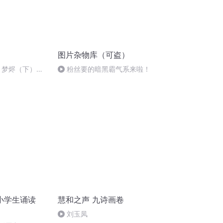
图片杂物库（可盗）
章 梦烬（下）
粉丝要的暗黑霸气系来啦！
小学生诵读
慧和之声 九诗画卷
刘玉凤