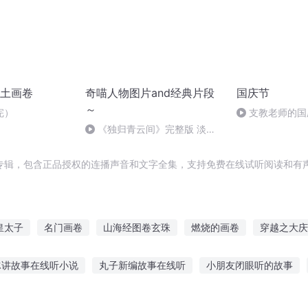
土画卷
奇喵人物图片and经典片段
国庆节
～
完）
支教老师的国
《独归青云间》完整版 淡淡
的刀感……
专辑，包含正品授权的连播声音和文字全集，支持免费在线试听阅读和有声
皇太子
名门画卷
山海经图卷玄珠
燃烧的画卷
穿越之大庆
碎片
重庆儿女
凰图如画囚爱小王后
神鬼画卷
一片伤心画
冰讲故事在线听小说
丸子新编故事在线听
小朋友闭眼听的故事
讲故事考级曲
帮帮龙恐龙在线故事听
10岁以上儿童听故事
没