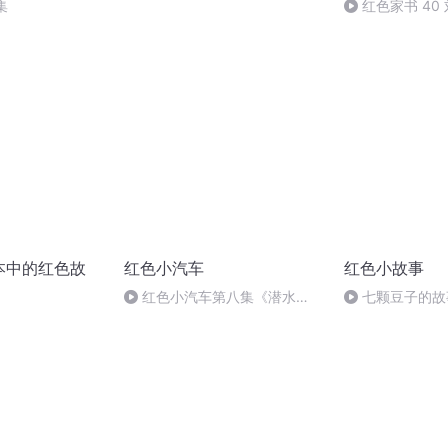
集
红色家书 40
本中的红色故
红色小汽车
红色小故事
红色小汽车第八集《潜水
七颗豆子的故
艇.》m4a