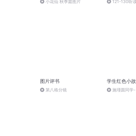
小花仙 秋季篇图片
121-130听
图片评书
学生红色小故
第八格分镜
施瑾圆同学
事》（六百四