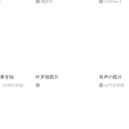
读
鞠婧祎
Clothes 2
事专辑
叶罗丽图片
有声の图片
-《刘胡兰的故
仙气背景图
十三）