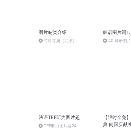
图片蛇类介绍
韩语图片词典
竹叶青属（完结）
40.韩语图片
法语TEF听力图片题
【限时全免】
典 向国庆献
TEF听力图片题24