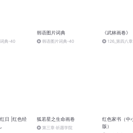
韩语图片词典
《武林画卷》
词典-40
韩语图片词典-40
126_第四八
（结局）
红日 |红色经
狐若星之生命画卷
红色家书（中
礼
版）
第三章·祈愿学院