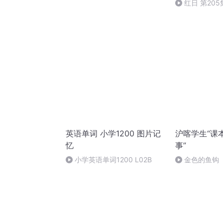
红日 第205
英语单词 小学1200 图片记
沪喀学生“课
忆
事”
小学英语单词1200 L02B
金色的鱼钩