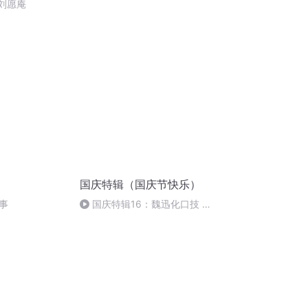
 刘愿庵
国庆特辑（国庆节快乐）
事
国庆特辑16：魏迅化口技 二
胡 东方红+一般唱法和原生态