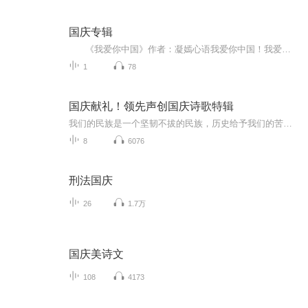
国庆专辑
《我爱你中国》作者：凝嫣心语我爱你中国！我爱你春天蓬勃的秧苗；我爱你秋日金黄的硕果。我爱你中国！我爱你青松气质，我爱你红梅品格！我爱你家乡的甜蔗好像乳汁滋润着我的心窝。我爱你中国，我要把最美的歌儿献给你，我的母亲我的祖国。我爱你中国，我爱...
1
78
国庆献礼！领先声创国庆诗歌特辑
我们的民族是一个坚韧不拔的民族，历史给予我们的苦难都变成了闪着金光的勋章！我们的国家是一个龙腾虎跃的国家，那条巨龙正以不可阻挡之势崛起于神奇的东方！------------------------------------------------值此祖国70周年华诞之际，领先声创以诗歌向祖国献礼！用我们的声音、用我们的热血、用我们的灵魂诵读经典爱国篇章，歌颂我们的祖国！永远繁荣富强！
8
6076
刑法国庆
26
1.7万
国庆美诗文
108
4173