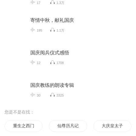
17
1.3万
寄情中秋，献礼国庆
195
1.1万
国庆阅兵仪式感悟
12
1708
国庆教练的朗读专辑
30
3325
您是不是在找：
重生之西门庆
仙尊历凡记
大庆皇太子