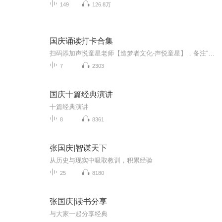
149
126.8万
国庆诵读打卡合集
扫码添加声悦童星老师【造梦者文化-声悦童星】，备注“诵读打卡”报名，已添加好友的，直接发送“诵读打卡”报名，报名成功后进入社群。
7
2303
国庆十篇经典演讲
十篇经典演讲
8
8361
张国庆|智谋天下
从历史与现实中吸取教训，积累经验
25
8180
张国庆|读书分享
与大家一起分享经典