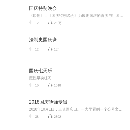
国庆特别晚会
《原创》：《国庆特别晚会》为展现国庆的喜庆与祖国的深情我将以具体的场景切入从清晨升旗的庄严到街头巷尾的欢庆到历史与当下的交融，用优美的笔触传递对祖国的热爱与自豪！用诗歌和情感美文形式，歌颂祖国的繁荣富强，祝人民幸福安康！
12
2.9万
法制史国庆班
12
1万
国庆七天乐
魔性早功练习
10
1518
2018国庆吟诵专辑
2018年10月1日，正值国庆日。一大早看到一个公号文章，正是文天祥的《己卯十月一日至燕越五日罹狴犴有感而赋》。当然，彼十一非当今的十一。不过数字的巧合还是让人感触，今天拿来读一读，体味一番历史英杰的民族情怀，恰也当时。 根据诗题来看，这组诗是写于十月一日至十月五日之间，是文天祥被俘之后所作，这些诗作不仅有凛凛正气，更也能看的到他百端交集的复杂情感。另一首于右任先生的《望大陆》，微信公号有称《望乡》，一句“山之上国之殇”荡气回肠，一并兴起拿来读了一读。仓促间多有瑕疵...
38
2592