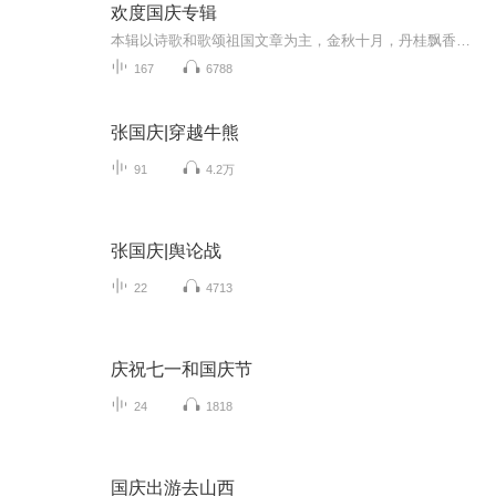
欢度国庆专辑
本辑以诗歌和歌颂祖国文章为主，金秋十月，丹桂飘香，在这个充满丰收喜悦的季节里，我们满怀激动和自豪，迎来了中华人民共和国76周年华诞。这不仅是一个庄重的纪念日，更是全体中华儿女共同欢庆的盛大的节日，承载着深厚的民族情感和历史意义.
167
6788
张国庆|穿越牛熊
91
4.2万
张国庆|舆论战
22
4713
庆祝七一和国庆节
24
1818
国庆出游去山西