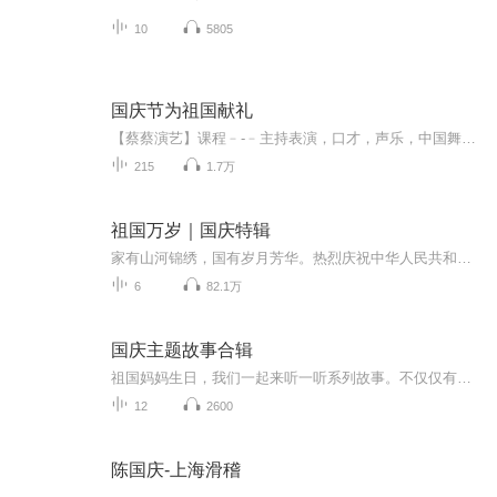
10
5805
国庆节为祖国献礼
【蔡蔡演艺】课程﹣-﹣主持表演，口才，声乐，中国舞，民族舞。独特的小舞台，专业的录音棚，每一位同学都能成为优秀的小明星。独特的教学模式，轻松上课，快乐学习！知名主持人，舞蹈家，高级教师任职授课！江南总校：河沟街42号三楼 18545856430江北分校...
215
1.7万
祖国万岁｜国庆特辑
家有山河锦绣，国有岁月芳华。热烈庆祝中华人民共和国成立73周年！
6
82.1万
国庆主题故事合辑
祖国妈妈生日，我们一起来听一听系列故事。不仅仅有《我的祖国》，还有红军故事，也有关于战争的故事，让大家体会到和平年代的不易。
12
2600
陈国庆-上海滑稽