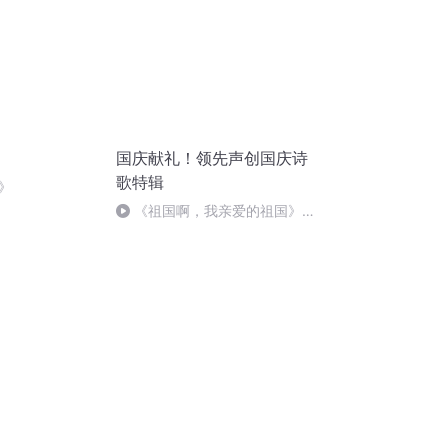
国庆献礼！领先声创国庆诗
歌特辑
》
《祖国啊，我亲爱的祖国》温
婉