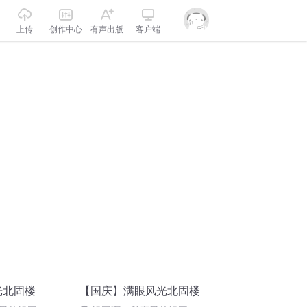
上传
创作中心
有声出版
客户端
光北固楼
【国庆】满眼风光北固楼