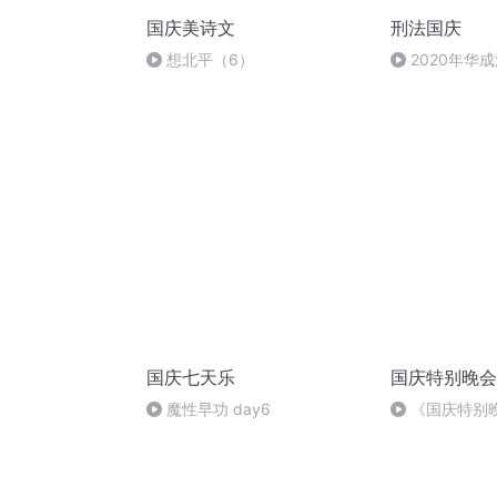
国庆美诗文
刑法国庆
想北平（6）
2020年华
刑法陈 (26)
国庆七天乐
国庆特别晚会
魔性早功 day6
《国庆特别