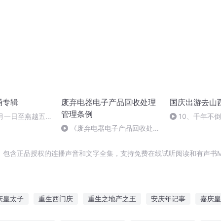
诵专辑
废弃电器电子产品回收处理
国庆出游去山
管理条例
十月一日至燕越五
10、千年不
赋》组律18首
《废弃电器电子产品回收处理
诵
管理条例》第35条
，包含正品授权的连播声音和文字全集，支持免费在线试听阅读和有声书M
庆皇太子
重生西门庆
重生之地产之王
安庆年记事
嘉庆皇
名相子产
庆余年之长歌行
重生之地产大王
异能重生西门庆