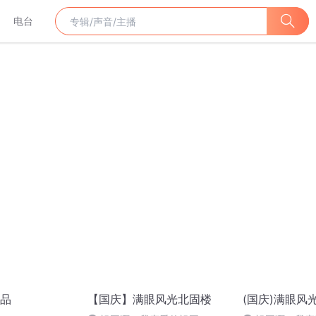
电台
品
【国庆】满眼风光北固楼
(国庆)满眼风