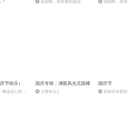
人？
祖国啊，我亲爱的祖国
祖国啊，我亲
庆节快乐）
国庆专辑：满眼风光北固楼
国庆节
：魏迅化口技 二
七律冬云2
祝福你亲爱的
般唱法和原生态