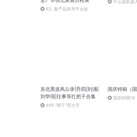
堂》华强北发展历程展
什么是机器
63. 新产品发布平台处
东北黑道风云录|乔四|刘涌|
国庆特辑（国
刘华强|往事等扛把子合集
国庆特辑16
胡 东方红+一
466 “喷子”郑大牙