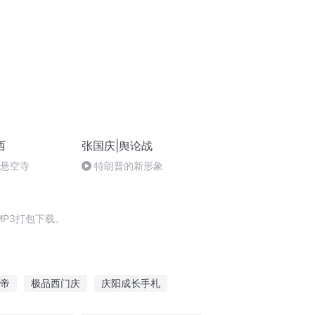
西
张国庆|舆论战
倒悬空寺
特朗普的新形象
P3打包下载。
帝
极品西门庆
庆阳成长手札
大庆第一恶
一人有庆