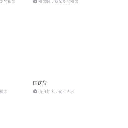
爱的祖国
祖国啊，我亲爱的祖国
国庆节
祖国
山河共庆，盛世长歌