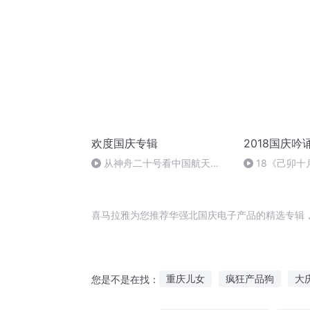
欢度国庆专辑
2018国庆吟
从神舟二十号看中国航天
18《己卯
的“隐形实力”
日罹狴犴有感而
文天祥 自由吟
喜马拉雅为您推荐华强北国庆电子产品的精选专辑
重庆儿女
疯狂产品狗
大
您是不是在找：
穿越之大庆帝国
庆云传奇