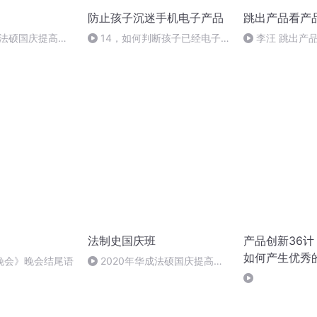
防止孩子沉迷手机电子产品
跳出产品看产
成法硕国庆提高班
14，如何判断孩子已经电子
李汪 跳出
产品成瘾
法制史国庆班
产品创新36
如何产生优秀的
晚会》晚会结尾语
2020年华成法硕国庆提高班
电子书
法制史马志冰 (12)