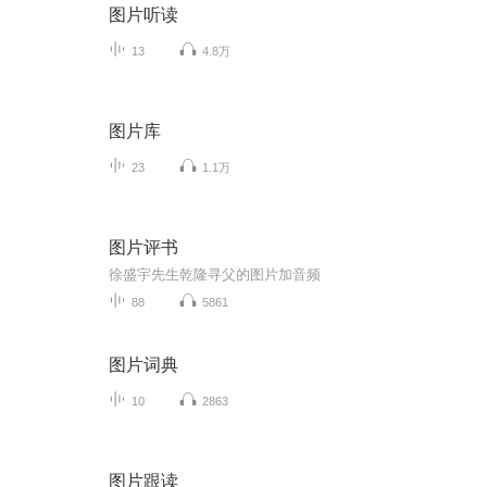
图片听读
13
4.8万
图片库
23
1.1万
图片评书
徐盛宇先生乾隆寻父的图片加音频
88
5861
图片词典
10
2863
图片跟读