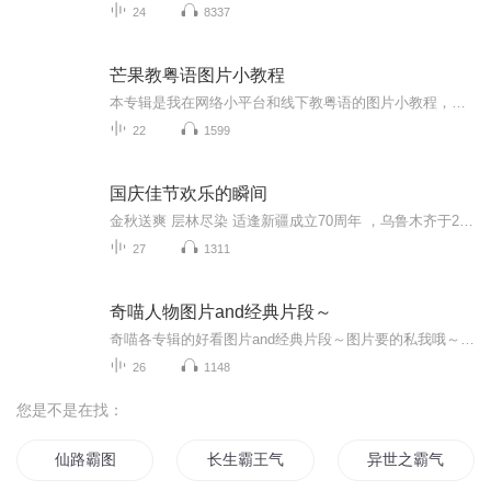
24
8337
芒果教粤语图片小教程
本专辑是我在网络小平台和线下教粤语的图片小教程，做成图片是方便传播保存下来哦！这些教程涉及生活各方面，而且是基础加地道口语都有，非常实用，建议保存！
22
1599
国庆佳节欢乐的瞬间
金秋送爽 层林尽染 适逢新疆成立70周年 ，乌鲁木齐于2025年9月23日迎来党中央和习大大带领的慰问团。新疆各族群众欢欣鼓舞，热烈欢迎。
27
1311
奇喵人物图片and经典片段～
奇喵各专辑的好看图片and经典片段～图片要的私我哦～我发泥～（要关注+专辑好评噢）
26
1148
您是不是在找：
仙路霸图
长生霸王气
异世之霸气冲天