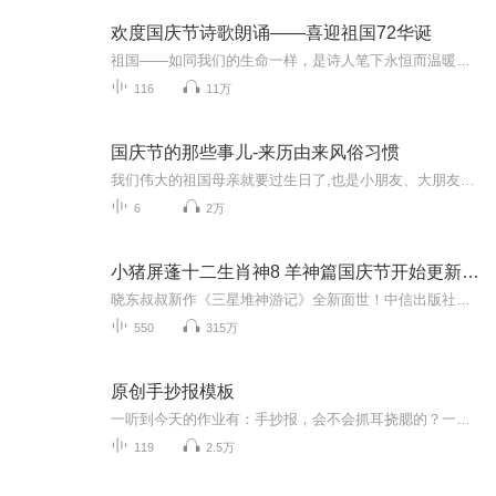
欢度国庆节诗歌朗诵——喜迎祖国72华诞
祖国——如同我们的生命一样，是诗人笔下永恒而温暖的主题。在祖国72周年华诞来临之际，特创建这个诗歌朗诵专辑，诵读经典爱国篇章，和大家一起歌颂祖国，向国庆的献礼！祝愿伟大的祖国繁荣富强，祝愿大家国庆节快乐，度过平安快乐的黄金周假期！
116
11万
国庆节的那些事儿-来历由来风俗习惯
我们伟大的祖国母亲就要过生日了,也是小朋友、大朋友们最喜欢的“国庆小长假”或说“黄金周”还有说”国庆7天乐”的，说法真是不一而足。那么“国庆节”是怎么来的？自古以来国庆节怎么庆贺？新中国国庆节的来历，以及新中国国庆节的庆贺方式又有哪些呢？ ...
6
2万
小猪屏蓬十二生肖神8 羊神篇国庆节开始更新啦！
晓东叔叔新作《三星堆神游记》全新面世！中信出版社出版！京东当当淘宝均有售！点蓝色字收听——《小猪屏蓬爆笑日记2024》《小猪屏蓬爆笑日记2》《小猪屏蓬爆笑日记1》让你笑得喘不上气！《我进故宫当富翁——小猪屏蓬故宫财商笔记》教你成为大富翁！《小...
550
315万
原创手抄报模板
一听到今天的作业有：手抄报，会不会抓耳挠腮的？一起来看看，总有您需要的模板在这里。
119
2.5万