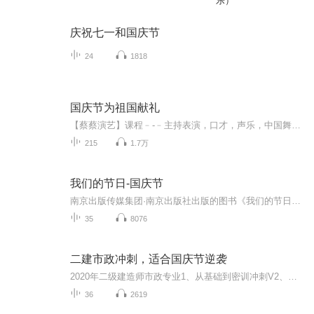
乐）
庆祝七一和国庆节
24
1818
国庆节为祖国献礼
【蔡蔡演艺】课程﹣-﹣主持表演，口才，声乐，中国舞，民族舞。独特的小舞台，专业的录音棚，每一位同学都能成为优秀的小明星。独特的教学模式，轻松上课，快乐学习！知名主持人，舞蹈家，高级教师任职授课！江南总校：河沟街42号三楼 18545856430江北分校...
215
1.7万
我们的节日-国庆节
南京出版传媒集团·南京出版社出版的图书《我们的节日》通过对中国节日文化和节日意义进行深度的挖掘，面向青少年群体构建独具特色的栏目内容，以此丰富春节、元宵节、清明节、端午节、七夕节、中秋节、重阳节等传统节日；六一节、教师节、国庆节等新兴节日的文化内涵和表现形式。促进青少年形成新的节日习俗，提升节日仪式感、认同感。音频作品由金陵朗读者联盟志愿者朗诵，南京音像出版社、金陵图书馆联合制作。
35
8076
二建市政冲刺，适合国庆节逆袭
2020年二级建造师市政专业1、从基础到密训冲刺V2、从精华课程到超压密押V3、0基础同步更新v4、持续更新到2020年考试V5、只要你跟着学让你一次稳拿证V6、渠道超压压题，超压三页纸等独家绝密压题!
36
2619