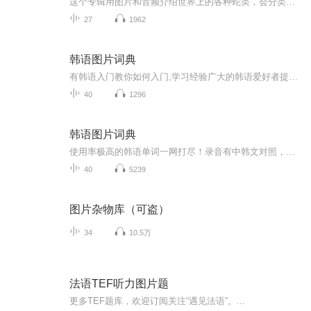
这个专辑用图片和音频介绍世界上的各种蛇类，会分类别介绍，如有错误欢迎指正。
27
1962
韩语图片词典
有韩语入门教你如何入门,学习经验广大的韩语爱好者提供自己学习的心得体会;韩语词汇包含各类词汇满足你各个方面的需求;韩语阅读:韩国古今各种书籍、童话、谚语等的阅读;韩语...
40
1296
韩语图片词典
使用率极高的韩语单词一网打尽！录音有中韩文对照，方便同学们在路上收听磨耳朵！更多韩语学习的内容，欢迎关注订阅“韩语助手FM” ：）
40
5239
图片杂物库（可盗）
34
10.5万
法语TEF听力图片题
更多TEF题库，欢迎订阅关注“遇见法语”。...