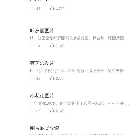
15
1.7万
叶罗丽图片
Hi！这里全是叶罗丽精灵梦的美图。我在每一张图后面都给大家留了点时间让大家把喜欢的图保存下来。如果你觉得这个图不太清晰，你可以私信找我要原图哦！
23
1.8万
有声の图片
hi～这里四分之三怜，00后清新主播小姐姐～这个专辑是由四分之三怜与微笑小熊工作室合作出版，由于都是千怜的工作室，所以质量保障十分，如果您恶意差评，说明您眼睛要么是x了，要么就是您道德有问题～好啦，也当作是千怜500粉丝的福利专辑叭别对我说我喜欢你你廉价的喜欢抵不上夏天的一根雪糕
15
2035
小花仙图片
一年目标100集。给个好评呗！彩蛋更精彩。－－ 主播 贝瑞吖也叫逆光小爱
57
5.8万
图片蛇类介绍