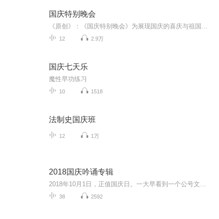
国庆特别晚会
《原创》：《国庆特别晚会》为展现国庆的喜庆与祖国的深情我将以具体的场景切入从清晨升旗的庄严到街头巷尾的欢庆到历史与当下的交融，用优美的笔触传递对祖国的热爱与自豪！用诗歌和情感美文形式，歌颂祖国的繁荣富强，祝人民幸福安康！
12
2.9万
国庆七天乐
魔性早功练习
10
1518
法制史国庆班
12
1万
2018国庆吟诵专辑
2018年10月1日，正值国庆日。一大早看到一个公号文章，正是文天祥的《己卯十月一日至燕越五日罹狴犴有感而赋》。当然，彼十一非当今的十一。不过数字的巧合还是让人感触，今天拿来读一读，体味一番历史英杰的民族情怀，恰也当时。 根据诗题来看，这组诗是写于十月一日至十月五日之间，是文天祥被俘之后所作，这些诗作不仅有凛凛正气，更也能看的到他百端交集的复杂情感。另一首于右任先生的《望大陆》，微信公号有称《望乡》，一句“山之上国之殇”荡气回肠，一并兴起拿来读了一读。仓促间多有瑕疵...
38
2592