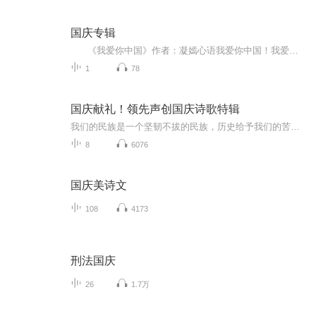
国庆专辑
《我爱你中国》作者：凝嫣心语我爱你中国！我爱你春天蓬勃的秧苗；我爱你秋日金黄的硕果。我爱你中国！我爱你青松气质，我爱你红梅品格！我爱你家乡的甜蔗好像乳汁滋润着我的心窝。我爱你中国，我要把最美的歌儿献给你，我的母亲我的祖国。我爱你中国，我爱...
1
78
国庆献礼！领先声创国庆诗歌特辑
我们的民族是一个坚韧不拔的民族，历史给予我们的苦难都变成了闪着金光的勋章！我们的国家是一个龙腾虎跃的国家，那条巨龙正以不可阻挡之势崛起于神奇的东方！------------------------------------------------值此祖国70周年华诞之际，领先声创以诗歌向祖国献礼！用我们的声音、用我们的热血、用我们的灵魂诵读经典爱国篇章，歌颂我们的祖国！永远繁荣富强！
8
6076
国庆美诗文
108
4173
刑法国庆
26
1.7万