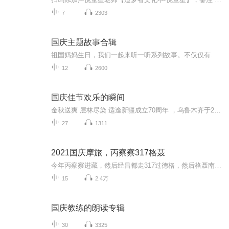
7
2303
国庆主题故事合辑
祖国妈妈生日，我们一起来听一听系列故事。不仅仅有《我的祖国》，还有红军故事，也有关于战争的故事，让大家体会到和平年代的不易。
12
2600
国庆佳节欢乐的瞬间
金秋送爽 层林尽染 适逢新疆成立70周年 ，乌鲁木齐于2025年9月23日迎来党中央和习大大带领的慰问团。新疆各族群众欢欣鼓舞，热烈欢迎。
27
1311
2021国庆摩旅，丙察察317格聂
今年丙察察进藏，然后经昌都走317过德格，然后格聂南线，最后沙溪古镇收尾。
15
2.4万
国庆教练的朗读专辑
30
3325