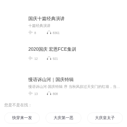
国庆十篇经典演讲
十篇经典演讲
8
8361
2020国庆 宏恩FCE集训
12
921
慢语诉山河｜国庆特辑
慢语诉山河·国庆特辑 序 当秋风掠过天安门的红墙，当桂香漫过万里长江的碧波，我总愿慢下脚步，以声为笔，轻轻描摹这山河的模样。 不必追赶喧嚣的潮，也无需堆砌华丽的词——这一辑里，每一段朗诵都是心底的低语：是对着塞北草原的星子说“国泰”，是向着...
13
808
您是不是在找：
快穿来一发
大庆第一恶
大庆皇太子