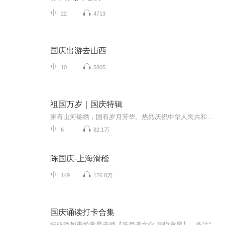
22
4713
国庆出游去山西
10
5805
祖国万岁｜国庆特辑
家有山河锦绣，国有岁月芳华。热烈庆祝中华人民共和国成立73周年！
6
82.1万
陈国庆-上海滑稽
149
126.8万
国庆诵读打卡合集
扫码添加声悦童星老师【造梦者文化-声悦童星】，备注“诵读打卡”报名，已添加好友的，直接发送“诵读打卡”报名，报名成功后进入社群。