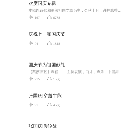
欢度国庆专辑
本辑以诗歌和歌颂祖国文章为主，金秋十月，丹桂飘香，在这个充满丰收喜悦的季节里，我们满怀激动和自豪，迎来了中华人民共和国76周年华诞。这不仅是一个庄重的纪念日，更是全体中华儿女共同欢庆的盛大的节日，承载着深厚的民族情感和历史意义.
167
6788
庆祝七一和国庆节
24
1818
国庆节为祖国献礼
【蔡蔡演艺】课程﹣-﹣主持表演，口才，声乐，中国舞，民族舞。独特的小舞台，专业的录音棚，每一位同学都能成为优秀的小明星。独特的教学模式，轻松上课，快乐学习！知名主持人，舞蹈家，高级教师任职授课！江南总校：河沟街42号三楼 18545856430江北分校...
215
1.7万
张国庆|穿越牛熊
91
4.2万
张国庆|舆论战