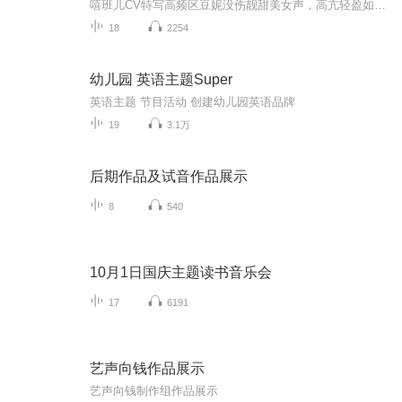
嘻班儿CV特写高频区豆妮没伤靓甜美女声，高亢轻盈如小提琴。特殊技能：屏蔽鬼片的女鬼专家。代表作：《少女老妪一秒切换》发呆还是思考清澈男声，婉转流畅如钢琴。特殊技能：脑洞无边的螺旋嘴炮。代表作：《蓝先生和魏先生拌嘴》中频区杀手多肉气场女声，收放有度如法国号。特殊技能：吓哭汉子的狮子吼。代表作：《战国女CEO就职宣言》...
18
2254
幼儿园 英语主题Super
英语主题 节目活动 创建幼儿园英语品牌
19
3.1万
后期作品及试音作品展示
8
540
10月1日国庆主题读书音乐会
17
6191
艺声向钱作品展示
艺声向钱制作组作品展示