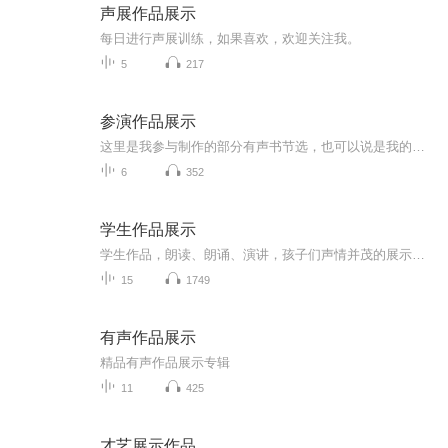
声展作品展示
每日进行声展训练，如果喜欢，欢迎关注我。
5
217
参演作品展示
这里是我参与制作的部分有声书节选，也可以说是我的声展。磁性浑厚的嗓音，时而透着恐怖悬疑的阴冷，时而充满武林大侠的豪情，亦或在都市的霓虹中带你经历政商大佬的精彩人生。希望你能喜欢！
6
352
学生作品展示
学生作品，朗读、朗诵、演讲，孩子们声情并茂的展示，自信满满的发声。如果你的孩子也正值青春年少，来听听，用声音记录岁月！
15
1749
有声作品展示
精品有声作品展示专辑
11
425
才艺展示作品