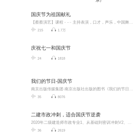
乐）
国庆节为祖国献礼
【蔡蔡演艺】课程﹣-﹣主持表演，口才，声乐，中国舞，民族舞。独特的小舞台，专业的录音棚，每一位同学都能成为优秀的小明星。独特的教学模式，轻松上课，快乐学习！知名主持人，舞蹈家，高级教师任职授课！江南总校：河沟街42号三楼 18545856430江北分校...
215
1.7万
庆祝七一和国庆节
24
1818
我们的节日-国庆节
南京出版传媒集团·南京出版社出版的图书《我们的节日》通过对中国节日文化和节日意义进行深度的挖掘，面向青少年群体构建独具特色的栏目内容，以此丰富春节、元宵节、清明节、端午节、七夕节、中秋节、重阳节等传统节日；六一节、教师节、国庆节等新兴节日的文化内涵和表现形式。促进青少年形成新的节日习俗，提升节日仪式感、认同感。音频作品由金陵朗读者联盟志愿者朗诵，南京音像出版社、金陵图书馆联合制作。
35
8076
二建市政冲刺，适合国庆节逆袭
2020年二级建造师市政专业1、从基础到密训冲刺V2、从精华课程到超压密押V3、0基础同步更新v4、持续更新到2020年考试V5、只要你跟着学让你一次稳拿证V6、渠道超压压题，超压三页纸等独家绝密压题!
36
2619