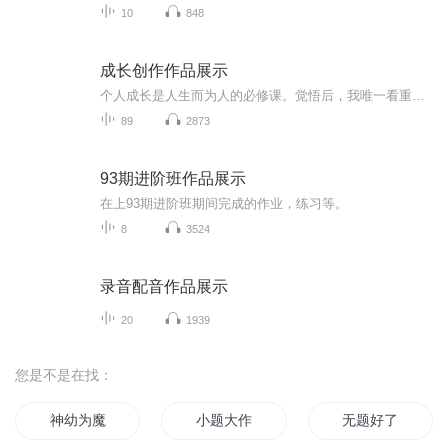
10
848
成长创作作品展示
个人成长是人生而为人的必修课。觉悟后，我唯一看重是只有成长。世间万事万物的运转、循环定律背后的规律，都是成长到不同阶段的不同时期的不同产物。从我的个体视角出发，认知维度、觉醒程度直接造就我的思想和行为模式。世间法乃修为之法，决定因素是你...
89
2873
93期进阶班作品展示
在上93期进阶班期间完成的作业，练习等。
8
3524
录音配音作品展示
20
1939
您是不是在找：
神幼为魔
小题大作
无题好了