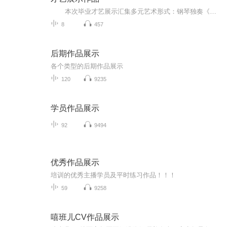
本次毕业才艺展示汇集多元艺术形式：钢琴独奏《卡农》《梦中的婚礼》《献给爱丽丝》《生日快乐》四首经典，呈现指尖流淌的旋律之美；诗朗诵《言灵的诞生》以声传情，演绎文字的力量；独唱《敢爱敢做》释放青春热情；口哨吹奏《我和我的祖国》则...
8
457
后期作品展示
各个类型的后期作品展示
120
9235
学员作品展示
92
9494
优秀作品展示
培训的优秀主播学员及平时练习作品！！！
59
9258
嘻班儿CV作品展示