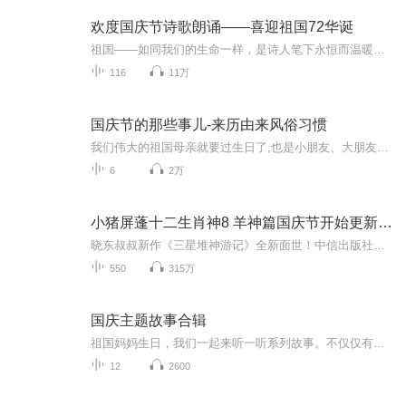
欢度国庆节诗歌朗诵——喜迎祖国72华诞
祖国——如同我们的生命一样，是诗人笔下永恒而温暖的主题。在祖国72周年华诞来临之际，特创建这个诗歌朗诵专辑，诵读经典爱国篇章，和大家一起歌颂祖国，向国庆的献礼！祝愿伟大的祖国繁荣富强，祝愿大家国庆节快乐，度过平安快乐的黄金周假期！
116
11万
国庆节的那些事儿-来历由来风俗习惯
我们伟大的祖国母亲就要过生日了,也是小朋友、大朋友们最喜欢的“国庆小长假”或说“黄金周”还有说”国庆7天乐”的，说法真是不一而足。那么“国庆节”是怎么来的？自古以来国庆节怎么庆贺？新中国国庆节的来历，以及新中国国庆节的庆贺方式又有哪些呢？ ...
6
2万
小猪屏蓬十二生肖神8 羊神篇国庆节开始更新啦！
晓东叔叔新作《三星堆神游记》全新面世！中信出版社出版！京东当当淘宝均有售！点蓝色字收听——《小猪屏蓬爆笑日记2024》《小猪屏蓬爆笑日记2》《小猪屏蓬爆笑日记1》让你笑得喘不上气！《我进故宫当富翁——小猪屏蓬故宫财商笔记》教你成为大富翁！《小...
550
315万
国庆主题故事合辑
祖国妈妈生日，我们一起来听一听系列故事。不仅仅有《我的祖国》，还有红军故事，也有关于战争的故事，让大家体会到和平年代的不易。
12
2600