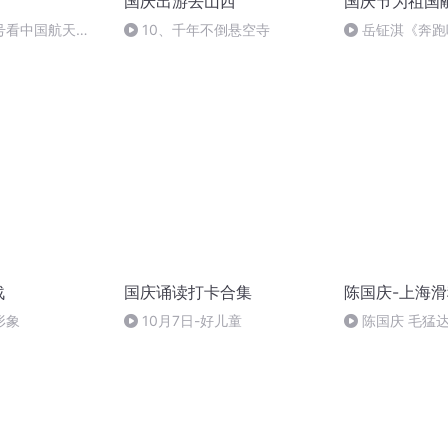
国庆出游去山西
国庆节为祖国
号看中国航天
10、千年不倒悬空寺
岳钲淇《奔跑
战
国庆诵读打卡合集
陈国庆-上海
形象
10月7日-好儿童
陈国庆 毛猛