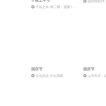
子鼠之年号
国庆特辑16
胡 东方红+一
子鼠之年-第二期：遇袭！撤
离！解剖外星生物！谁在门口？
国庆节
国庆节
文化自信 文化强国
山河共庆，