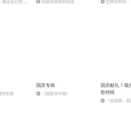
：魏迅化口技 二
祝福你亲爱的祖国
怎能没有你，
般唱法和原生态
国庆专辑
国庆献礼！领
歌特辑
盛世长歌
《我爱你中国》
《祖国啊，我
婉