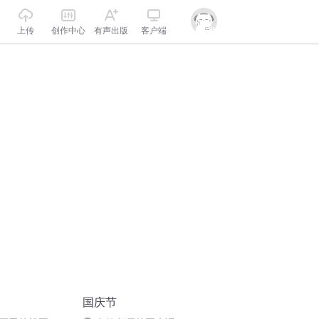
上传
创作中心
有声出版
客户端
国庆节