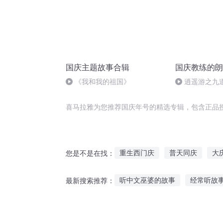
国庆主题故事合辑
国庆教练的朗
《我和我的祖国》
逍遥游之九
喜马拉雅为您推荐国庆年号的精选专辑，包含正品
重生西门庆
普天同庆
大
您是不是在找：
庆之的野望
庆阳成长手札
听中文巫婆的故事
经常听故
最新搜索推荐：
大官人西门庆
安庆年记事
听故事钢琴弹奏教程视频
听