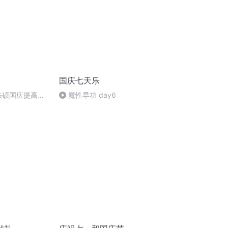
国庆七天乐
成法硕国庆提高班
魔性早功 day6
)