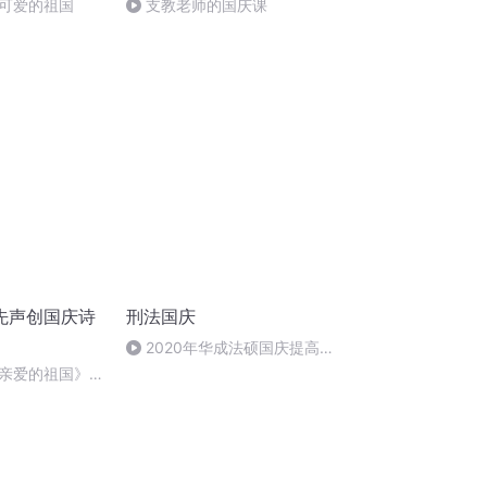
可爱的祖国
支教老师的国庆课
先声创国庆诗
刑法国庆
2020年华成法硕国庆提高班
刑法陈 (26)
亲爱的祖国》温