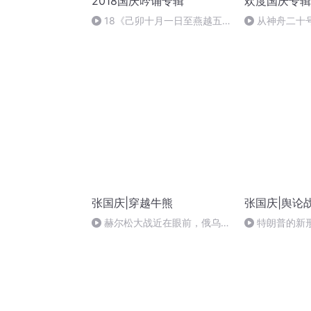
2018国庆吟诵专辑
欢度国庆专辑
18《己卯十月一日至燕越五
从神舟二十
日罹狴犴有感而赋》组律18首
的“隐形实力”
文天祥 自由吟诵
张国庆|穿越牛熊
张国庆|舆论
赫尔松大战近在眼前，俄乌冲
特朗普的新
突的关键之战，将会如何发展？