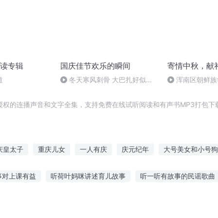
读专辑
国庆佳节欢乐的瞬间
寄情中秋，献
道
冬天寒风刺骨 大巴扎好似温
浑南区朝鲜族
暖的春天
多永
授权的连播声音和文字全集，支持免费在线试听阅读和有声书MP3打包下
庆皇太子
重庆儿女
一人有庆
庆元纪年
大号美女和小号狗
斗破之天庆焰火
穿越之大庆帝国
快穿之吉庆有余
庆余年之
事对上课有益
听荷叶妈咪讲述育儿故事
听一听有故事的民谣歌曲
大庆第一恶
英雄故事有感老山战役
甜甜小猪故事免费听
血腥战场故事在线听