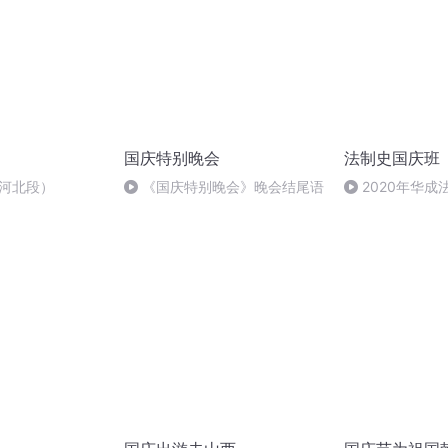
国庆特别晚会
法制史国庆班
-河北段）
《国庆特别晚会》晚会结尾语
2020年华
法制史马志冰 (12