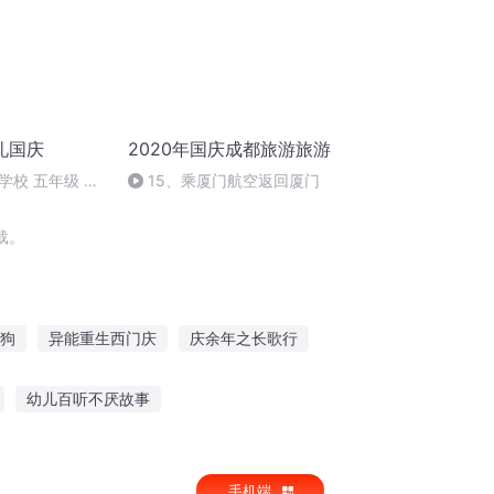
礼国庆
2020年国庆成都旅游旅游
学校 五年级 孙
15、乘厦门航空返回厦门
载。
狗
异能重生西门庆
庆余年之长歌行
我叫王启年
嘉庆皇帝
庆云传奇
幼儿百听不厌故事
娃娃的故事免费听
手机端