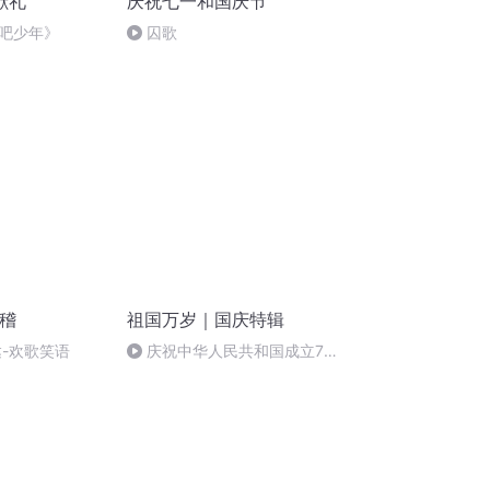
献礼
庆祝七一和国庆节
吧少年》
囚歌
滑稽
祖国万岁｜国庆特辑
达-欢歌笑语
庆祝中华人民共和国成立73
周年 天安门广场举行升国旗仪式