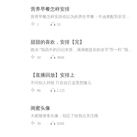
营养早餐怎样安排
营养早餐怎样安排你以为的养生早餐：牛油果配羽衣甘蓝冰沙 实际该吃的早餐：隔壁王姨家飘来的葱花面香 当代年轻人的早餐分为两种极端——要么啃着凉包子追公交，要么在ins风摆盘里找饭吃。作为一名混迹养生圈的老油条，今天咱们就用老祖宗的智慧，拆...
1
15
甜甜的喜欢，安排【完】
路决:“我高中的日记本里，满满都是你的名字”乔一柠:“我爱你”“少年是夏日燎原，心动是春日里的无眠”“春风没有吹动她的心，是他吹动了”
30
3609
【直播回放】安排上
不问别人对错 只在自己这里想辙儿
86
1.1万
闺蜜头像
大家随便拿头像，别忘了给我点关注哦
39
5026