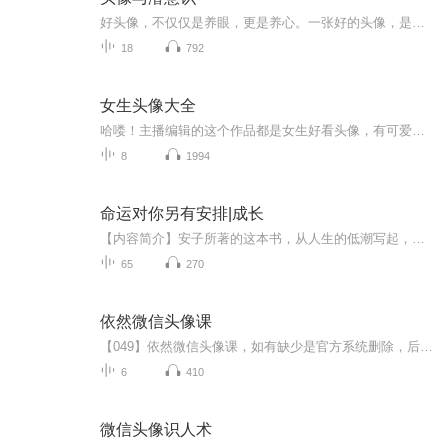
好头像，不仅仅是养眼，更是养心。一张好的头像，是你骨子里那个真正的你的DNA，是心灵与精神的呈现。想学习头像识人术的朋友请私信九二老师。公中号：乐活国学苑卫星：tzz3658
18
792
女生头像大全
哈喽！主播编辑的这个作品都是女生好看头像，有可爱风，霸气风，优雅风……全都有，其中的头像可盗，可截图，可收藏，这些头像都是主播精心挑选，如果收听者有所不满足，可以在评论区告诉主播。主播会定期更新，催根等收听者可以在评论区曝光，主播每天都...
8
1994
命运对你另有安排|成长
【内容简介】安子所著的这本书，从人生的低潮写起，分析了低潮的成因和应对的策略，对人生可能经历的种种磨难做了详尽的分析，并给出切实可行的解决办法。本书，博采众长、引经据典，每章都堪称经典，每节都独立阐述一个主题，从不同的角度分析了阻碍我们...
65
270
依然微信头像课
【049】依然微信头像课，如有缺少是官方系统删除，后期发现会补上，记得收藏关注
6
410
微信头像识人术