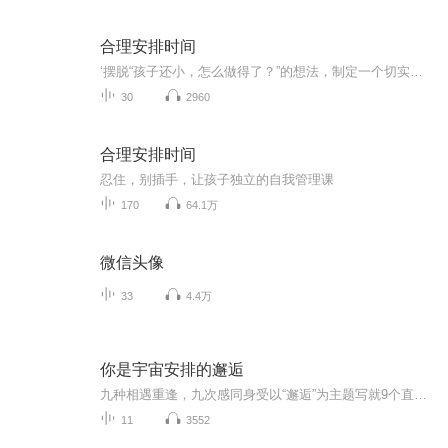
合理安排时间
‘摆脱“孩子还小，怎么做得了？”的想法，制定一个切实可行的“规范”反复的教，很多家长都知道，孩子遭遇挫折的时候，家长不应该马上插手帮忙，但是真遇到那样的情况，还是忍不住去帮。这其实是在给孩子帮倒忙，为了培养孩子的自立能力，父母在想要帮忙的时候一定要尽可能忍住，不插手。自我管理并不是一件容易 做到的事，有时候对大人而言堵阳个难题，想要让孩子 做到自我管理，面临的困难更是可想而知，当孩子觉得一件事有趣，他便会乐此不疲地一直做下去，在这过程中不断挑战自己。这套书里列举的办法，既让孩...
30
2960
合理安排时间
忍住，别插手，让孩子独立的自我管理课
170
64.1万
微信头像
33
4.4万
你是宇宙安排的邂逅
九种相遇重逢，九次感同身受以“邂逅”为主题写就9个直击人心的故事带给读者百转千回的感动张皓宸在纸上重现了自己眼中相互交织的微型宇宙所关照的是"我们如何爱自己"这件事爱自己，是终生浪漫的开始。
11
3552