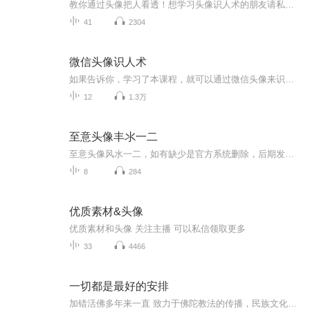
教你通过头像把人看透！想学习头像识人术的朋友请私信九二老师。公中号：乐活国学苑卫星：tzz3658
41
2304
微信头像识人术
如果告诉你，学习了本课程，就可以通过微信头像来识别对方是一个什么样的人，你会很感兴趣吗？也或者，如果可以通过改变一个人的微信头像，可以改变一个人的未来的话，你会怎么做？ 当你学习了微信头像识人术后，你就可以通过别人的微信头像，认识人、辨别...
12
1.3万
至意头像丰氺一二
至意头像风水一二，如有缺少是官方系统删除，后期发现会补上，记得收藏关注
8
284
优质素材&头像
优质素材和头像 关注主播 可以私信领取更多
33
4466
一切都是最好的安排
加错活佛多年来一直 致力于佛陀教法的传播，民族文化的复兴，以及贫困边远山区教育事业的发展等各项社会公益事业。得到智慧的启示，增长内在的力量，破除生命历程中的困惑和无常，以无畏的勇气去面对生活中的无尽磨难。第一章 我们该如何与这个世界相处第...