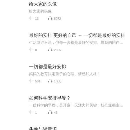
给大家的头像
给大家的头像
13
8072
最好的安排 更好的自己 ～ 一切都是最好的安排
生活或许不易，但每一步都是最好的安排。愿我的陪伴能给你温暖，让你在平凡中发现美好，在努力中成为更好的自己。欢迎大家在评论区写下你最想听的话题，也欢迎亲爱的你们多多点赞评论。
8
2365
一切都是最好安排
妈妈的教育决定孩子的心理、情感和人格！
581
1.9万
如何科学安排早餐？
一份科学的早餐，是开启一天活力的关键，核心遵循主食+优质蛋白+果蔬的搭配原则，兼顾营养均衡与饱腹感。主食选择粗粮、全麦等复合碳水，稳定供能；搭配鸡蛋、牛奶、豆浆等优质蛋白，增强饱腹感、维持代谢；再加入新鲜果蔬，补充维生素与膳食纤维，少油少...
1
46
头像与潜意识