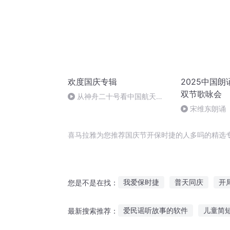
欢度国庆专辑
2025中国
双节歌咏会
从神舟二十号看中国航天
的“隐形实力”
宋维东朗诵
者：碑林路人
喜马拉雅为您推荐国庆节开保时捷的人多吗的精选
我爱保时捷
普天同庆
开
您是不是在找：
千年情节之三生三世
一人有
爱民谣听故事的软件
儿童简
最新搜索推荐：
庆云传奇
安庆年记事
重