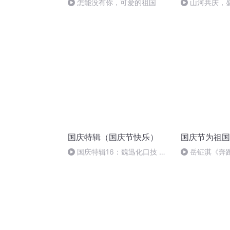
怎能没有你，可爱的祖国
山河共庆，
国庆特辑（国庆节快乐）
国庆节为祖国
国庆特辑16：魏迅化口技 二
岳钲淇《奔
胡 东方红+一般唱法和原生态