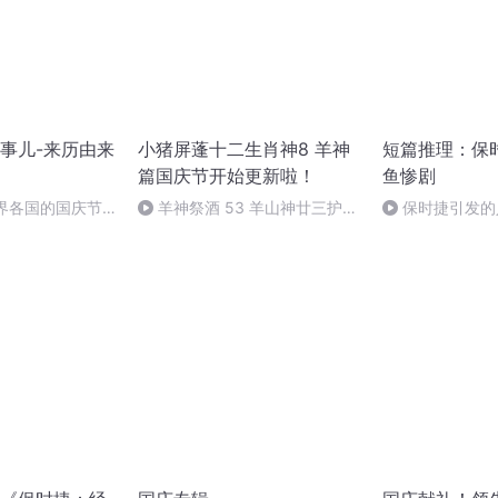
事儿-来历由来
小猪屏蓬十二生肖神8 羊神
短篇推理：保
篇国庆节开始更新啦！
鱼惨剧
世界各国的国庆节-
羊神祭酒 53 羊山神廿三护祭
保时捷引发的
事儿
坛 敬天地白泽做祭酒（4）