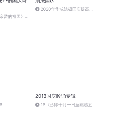
先声创国庆诗
刑法国庆
2020年华成法硕国庆提高班
刑法陈 (26)
亲爱的祖国》温
2018国庆吟诵专辑
6
18《己卯十月一日至燕越五
日罹狴犴有感而赋》组律18首
文天祥 自由吟诵