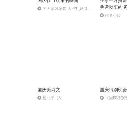
国庆佳节欢乐的瞬间
在水一方播讲
典运动车的演
冬天寒风刺骨 大巴扎好似温
暖的春天
作者小传
国庆美诗文
国庆特别晚会
想北平（6）
《国庆特别