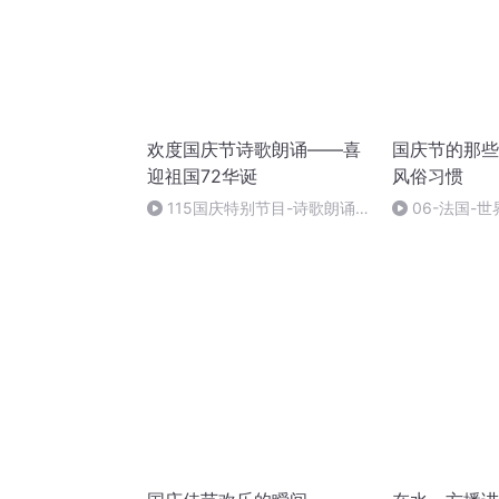
欢度国庆节诗歌朗诵——喜
国庆节的那些
迎祖国72华诞
风俗习惯
115国庆特别节目-诗歌朗诵-
06-法国-
中国梦
国庆节的那些