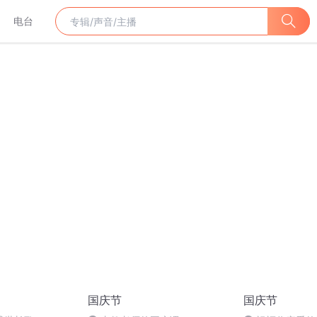
电台
国庆节
国庆节