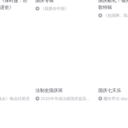
《保时捷：经
国庆专辑
国庆献礼！领
进史》
歌特辑
《我爱你中国》
《祖国啊，我
婉
法制史国庆班
国庆七天乐
晚会》晚会结尾语
2020年华成法硕国庆提高班
魔性早功 day
法制史马志冰 (12)