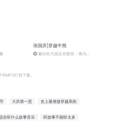
张国庆|穿越牛熊
象
赫尔松大战近在眼前，俄乌冲
突的关键之战，将会如何发展？
书MP3打包下载。
节
大庆第一恶
史上最便捷穿越系统
皇太子
嘉庆皇帝
重生西门庆
适合听什么故事音乐
听故事不能听太多