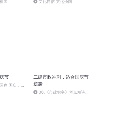
祖国
文化自信 文化强国
国庆节
二建市政冲刺，适合国庆节
逆袭
园春·国庆，朗
36.《市政实务》考点精讲第
36节课_2020926212025