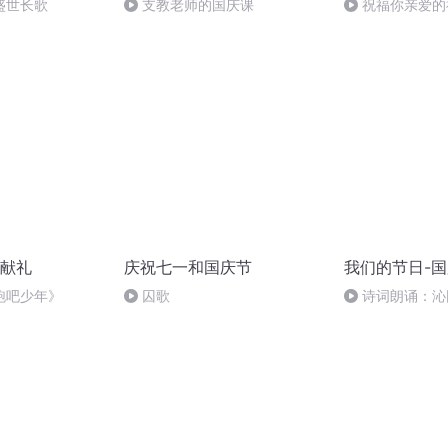
盛世长歌
支教老师的国庆课
祝福你亲爱的
献礼
庆祝七一和国庆节
我们的节日-
跑吧少年》
囚歌
诗词朗诵：沁
读者：张继军