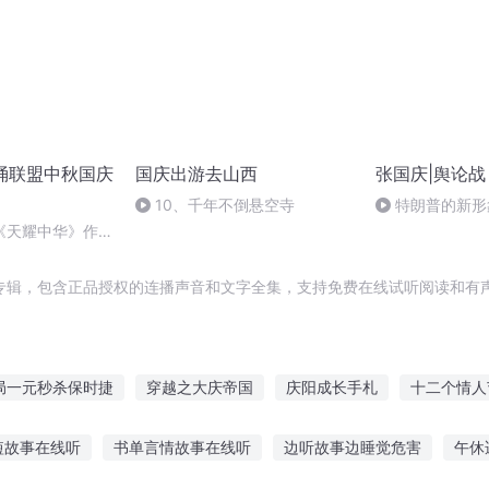
朗诵联盟中秋国庆
国庆出游去山西
张国庆|舆论战
10、千年不倒悬空寺
特朗普的新形
《天耀中华》作
专辑，包含正品授权的连播声音和文字全集，支持免费在线试听阅读和有声
局一元秒杀保时捷
穿越之大庆帝国
庆阳成长手札
十二个情人
庆
那年那月那时节
最后一个情人节
异能重生西门庆
大庆
短故事在线听
书单言情故事在线听
边听故事边睡觉危害
午休
庆儿女
快斗与青子的情人节