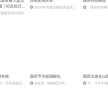
武器装备大盘点
法制史国庆班
国庆特别晚会
报 | 纪念抗日
2020年华成法硕国庆提高班
《国庆特别晚
周年大阅兵
法制史马志冰 (12)
大国都在举行阅兵
诵专辑
国庆节为祖国献礼
国庆出游去山
十月一日至燕越五
岳钲淇《奔跑吧少年》
10、千年不
赋》组律18首
诵