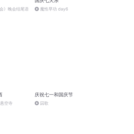
国庆七天乐
会》晚会结尾语
魔性早功 day6
西
庆祝七一和国庆节
倒悬空寺
囚歌