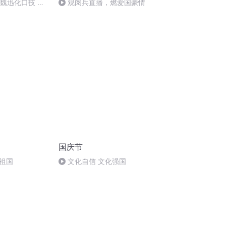
：魏迅化口技 二
观阅兵直播，燃爱国豪情
唱法和原生态
国庆节
祖国
文化自信 文化强国