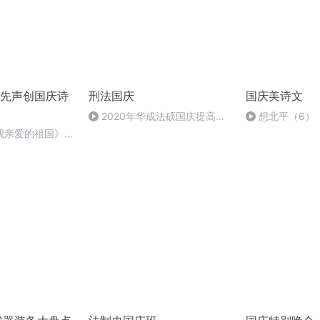
先声创国庆诗
刑法国庆
国庆美诗文
2020年华成法硕国庆提高班
想北平（6）
刑法陈 (26)
我亲爱的祖国》温