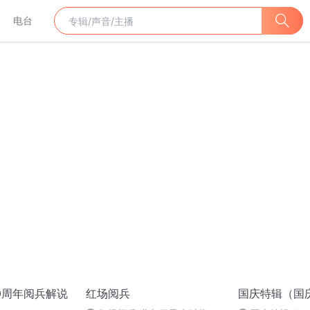
电台
70周年阅兵解说
红场阅兵
国庆特辑（国