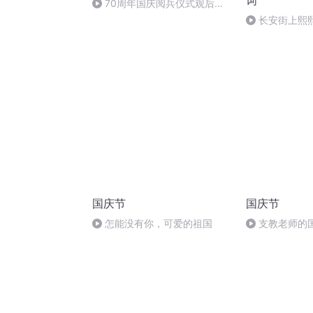
词
70周年国庆阅兵仪式观后感
作者：卞雨祺 朗读者：卞雨祺
长安街上熙
（8）
国庆节
国庆节
怎能没有你，可爱的祖国
支教老师的