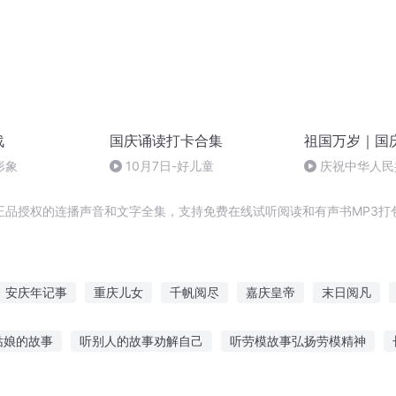
战
国庆诵读打卡合集
祖国万岁｜国
形象
10月7日-好儿童
庆祝中华人民
周年 天安门广
正品授权的连播声音和文字全集，支持免费在线试听阅读和有声书MP3打
安庆年记事
重庆儿女
千帆阅尽
嘉庆皇帝
末日阅凡
越之大庆帝国
庆余年之长歌行
庆云传奇
少年阅女师物录
姑娘的故事
听别人的故事劝解自己
听劳模故事弘扬劳模精神
像故事在线听
听波爷讲营销故事在线听
弹琴给谁听故事书