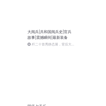
大阅兵|共和国阅兵史|官兵
故事|震撼瞬间|最新装备
歼二十首秀静态展，背后大揭
秘！