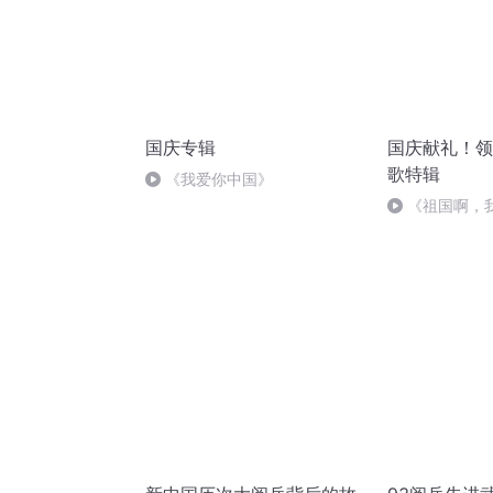
国庆专辑
国庆献礼！领
歌特辑
《我爱你中国》
《祖国啊，
婉