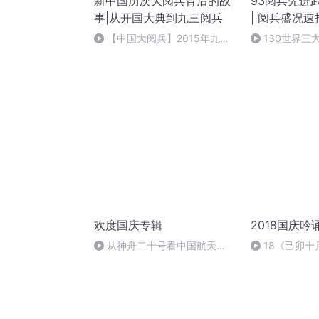
新中国历次大阅兵背后的故
93阅兵先进
事|从开国大典到九三阅兵
| 阅兵盛况速
战争胜利80
【中国大阅兵】2015年九三
130世界三
大阅兵装备方队中，哪些新型武
器装备是首次亮相？③
欢度国庆专辑
2018国庆吟
从神舟二十号看中国航天
18《己卯
的“隐形实力”
日罹狴犴有感而
文天祥 自由吟