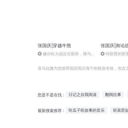
张国庆|穿越牛熊
张国庆|舆论
赫尔松大战近在眼前，俄乌冲
特朗普的新
突的关键之战，将会如何发展？
喜马拉雅为您推荐国庆阅兵海宁的精选专辑，包含
日记之自我阅读
翻阅往事
您是不是在找：
大庆第一恶
一人有庆
穿
吃瓜子听故事的音乐
听莴苣
最新搜索推荐：
庆阳成长手札
喜爱123听故事道法
任贤齐蜡