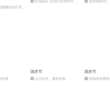
红场阅兵·戈尔巴乔夫时代
国庆特辑16
（上）
胡 东方红+一般
熙攘攘的自行车流
国庆节
国庆节
国庆课
山河共庆，盛世长歌
祝福你亲爱的