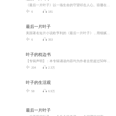
《最后一片叶子》以一场生命的守望叩击人心。琼珊在寒风中数着凋零的藤叶，将生命寄托于最后一片叶子的坠落，是老画家贝尔曼用生命最后的火焰画出的不朽杰作，托住了她坠向深渊的灵魂。这片永不凋零的叶子，是人性光辉的凝结——它让绝望者看见希望，让孤...
6
181
最后一片叶子
美国著名短片小说欧亨利的《最后一片叶子》，用细腻的笔触诠释了绝境中的希望与人性的善良，希望在今年寒冬，能温暖每一位在人生之路上跋涉的行路人。
6
353
叶子的枕边书
【专辑声明】：本专辑诵读内容均为作者去世超过50年的公版文学作品，旨在传播经典文化，尊重原著版权。 在这个喧嚣的时代，面对慢慢变老的自己，我只想做一个安静的朗读者。 在这里，我们用声音丈量文字的温度。您可以听到《春》的生机勃勃，也可以听到《...
204
2.3万
叶子的生活观
58
6.9万
最后一片叶子