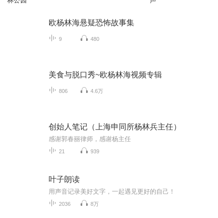
林公园
声
欧杨林海悬疑恐怖故事集
9
480
美食与脱口秀~欧杨林海视频专辑
806
4.6万
创始人笔记（上海申同所杨林兵主任）
感谢郭春丽律师，感谢杨主任
21
939
叶子朗读
用声音记录美好文字，一起遇见更好的自己！
2036
8万