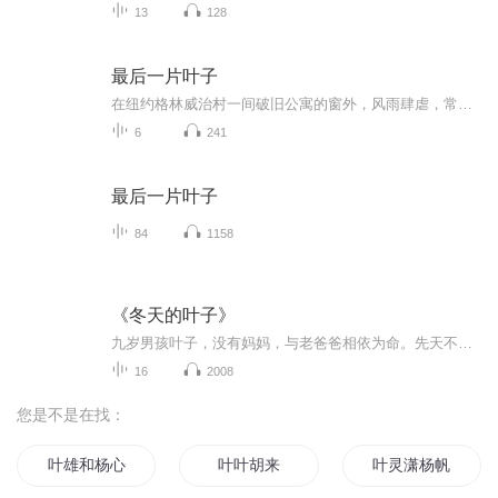
13
128
最后一片叶子
在纽约格林威治村一间破旧公寓的窗外，风雨肆虐，常春藤叶一片片凋落。病重的女孩琼珊，将自己的生命与最后一片叶子相连：“等最后一片叶子落下，我也就该去了。”然而，那片叶子历经整夜狂风骤雨，却始终没有落下……这是一个关于希望、牺牲与生命奇迹的...
6
241
最后一片叶子
84
1158
《冬天的叶子》
九岁男孩叶子，没有妈妈，与老爸爸相依为命。先天不足导致的高度近视让他学习吃力，产生了厌学情绪，爸爸怕叶子出问题，只好答应他暂时休学在家。宅在家里的整个冬天，叶子困惑而又孤独，是身旁浓浓的爱意让他慢慢舒展开来，并把暖暖的爱传递出去……
16
2008
您是不是在找：
叶雄和杨心怡
叶叶胡来
叶灵潇杨帆