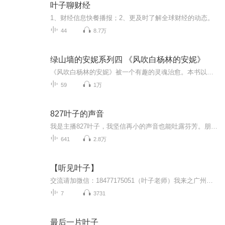
叶子聊财经
1、财经信息快餐播报；2、更及时了解全球财经的动态。
44
8.7万
绿山墙的安妮系列四 《风吹白杨林的安妮》
《风吹白杨林的安妮》被一个有趣的灵魂治愈。本书以安妮给未婚夫写信的方式，叙述她大学毕业后任中学校长的多彩故事。即使她面临的环境越来越复杂，但她总能用特有的方式走进别人的心里，就算遇到一些阻碍也总能因祸得福、化险为夷。
59
1万
827叶子的声音
我是主播827叶子，我坚信再小的声音也能吐露芬芳。朋友的鼓励和我对有声世界的热爱 ，驱使我在喜马拉雅启航！我是一名回族主播，我们回族的区域文化：民族花儿，深受大家的喜爱。我们回族的美食：九碗三行子、粉汤、油香……品类繁多，你应该来品尝。新疆的美景：巴音布鲁克大草原、美丽的天鹅湖、秀美的巩乃斯林场……应有尽有美不胜收，让人流连忘返。在新疆我们多个民族生活在一起，和睦相处，相亲相爱。新疆有美食有美景和美美的声音，快来新疆吧！这些美好等着和你一起分享！大美新疆欢迎你！
641
2.8万
【听见叶子】
交流请加微信：18477175051（叶子老师）我来之广州！每一个人的成功都需要贵人相助！而生命中的贵人，不一定是最好的朋友，也不一定是朝夕相处的家人。而是具有正能量的眼光的人！他(她)给你一个全新的信息，肯定就改写了你人生的轨迹，只需要你选择相信！雨虽大，不润无根之草。佛法虽宽，不度无缘之人！任何的机会都是从相信开始的！这就是生命中的贵人，一生都值得感恩的人!这个时代挣钱， 不再是靠体力， 更不是靠你一天熬八个小时打工， 而是靠你思维方式的改变！ 这是一个观念知识致富的时代...
7
3731
最后一片叶子