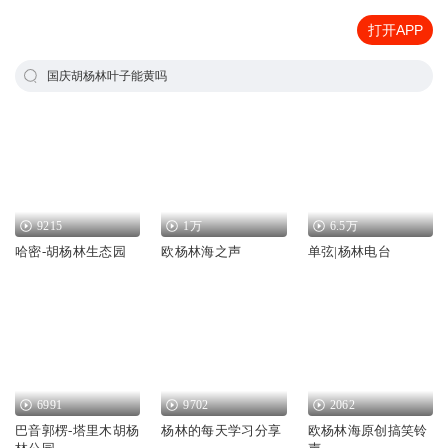
打开APP
国庆胡杨林叶子能黄吗
9215
1万
6.5万
哈密-胡杨林生态园
欧杨林海之声
单弦|杨林电台
6991
9702
2062
巴音郭楞-塔里木胡杨
杨林的每天学习分享
欧杨林海原创搞笑铃