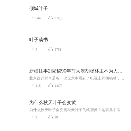
倾城叶子
544
3.3万
叶子读书
4
3769
新疆往事2|揭秘90年前大漠胡杨林里不为人知的事
北京设计师肖若谷一次无意中看到了电视上的胡杨林，于是从那天起开始，他每日坐着重复的怪梦。通过心理咨询师的催眠，他看到了自己的前世，终于明白了怪梦的缘由，由此揭开了他前世那尘封了九十年之久的动人故事……1933年，新疆内乱，军阀混战，百姓苦不...
115
1.6万
为什么秋天叶子会变黄
为什么秋天叶子会变黄秋天叶子为啥变黄？这事儿中医讲起来比教科书有意思多了 你肯定见过小区里那棵前两天还绿得发亮的银杏树，突然就黄得跟外卖小哥的冲锋衣似的。但你要是以为叶子变黄就像人老了长白头发那么简单，那可太小看老祖宗的智慧了。今天咱...
2
28