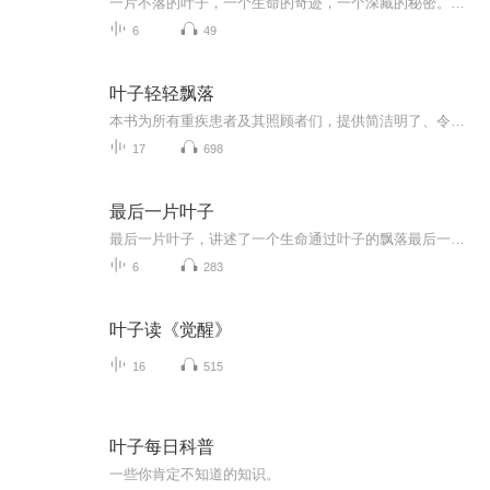
一片不落的叶子，一个生命的奇迹，一个深藏的秘密。女孩病危，认定窗外最后一片叶子落下时，就是自己生命终点。暴风雨夜后，叶子仍在！是自然奇迹？还是...？欧·亨利以神来之笔，写下这个关于信念、希望与人性光辉的永恒故事，结尾反转直击心灵。
6
49
叶子轻轻飘落
本书为所有重疾患者及其照顾者们，提供简洁明了、令人信服的实操指南。让大家通过正念、慈悲和联结这三个基本步骤，以及实用、易学的多个小练习，轻松地学会如何应对多舛命运，让自己全然而丰富地活在当下。当持有“你不等同于你的痛苦”“直面，而不是抗...
17
698
最后一片叶子
最后一片叶子，讲述了一个生命通过叶子的飘落最后一片叶子顽强的没有落下去的预示，从对生命的放弃到活着的期待，以及来自朋友的爱，感人心扉
6
283
叶子读《觉醒》
16
515
叶子每日科普
一些你肯定不知道的知识。