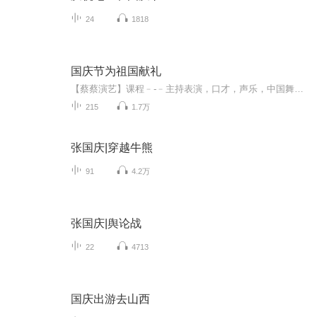
24
1818
国庆节为祖国献礼
【蔡蔡演艺】课程﹣-﹣主持表演，口才，声乐，中国舞，民族舞。独特的小舞台，专业的录音棚，每一位同学都能成为优秀的小明星。独特的教学模式，轻松上课，快乐学习！知名主持人，舞蹈家，高级教师任职授课！江南总校：河沟街42号三楼 18545856430江北分校...
215
1.7万
张国庆|穿越牛熊
91
4.2万
张国庆|舆论战
22
4713
国庆出游去山西