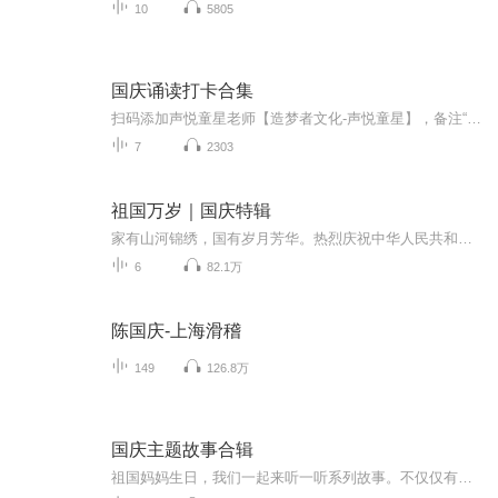
10
5805
国庆诵读打卡合集
扫码添加声悦童星老师【造梦者文化-声悦童星】，备注“诵读打卡”报名，已添加好友的，直接发送“诵读打卡”报名，报名成功后进入社群。
7
2303
祖国万岁｜国庆特辑
家有山河锦绣，国有岁月芳华。热烈庆祝中华人民共和国成立73周年！
6
82.1万
陈国庆-上海滑稽
149
126.8万
国庆主题故事合辑
祖国妈妈生日，我们一起来听一听系列故事。不仅仅有《我的祖国》，还有红军故事，也有关于战争的故事，让大家体会到和平年代的不易。