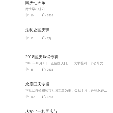
国庆七天乐
魔性早功练习
10
1518
法制史国庆班
12
1万
2018国庆吟诵专辑
2018年10月1日，正值国庆日。一大早看到一个公号文章，正是文天祥的《己卯十月一日至燕越五日罹狴犴有感而赋》。当然，彼十一非当今的十一。不过数字的巧合还是让人感触，今天拿来读一读，体味一番历史英杰的民族情怀，恰也当时。 根据诗题来看，这组诗是写于十月一日至十月五日之间，是文天祥被俘之后所作，这些诗作不仅有凛凛正气，更也能看的到他百端交集的复杂情感。另一首于右任先生的《望大陆》，微信公号有称《望乡》，一句“山之上国之殇”荡气回肠，一并兴起拿来读了一读。仓促间多有瑕疵...
38
2592
欢度国庆专辑
本辑以诗歌和歌颂祖国文章为主，金秋十月，丹桂飘香，在这个充满丰收喜悦的季节里，我们满怀激动和自豪，迎来了中华人民共和国76周年华诞。这不仅是一个庄重的纪念日，更是全体中华儿女共同欢庆的盛大的节日，承载着深厚的民族情感和历史意义.
167
6788
庆祝七一和国庆节