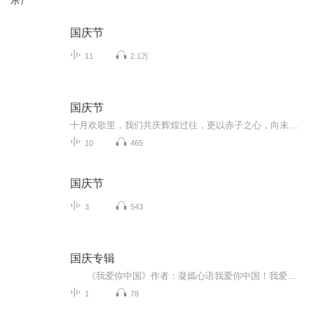
乐）
国庆节
11
2.1万
国庆节
十月欢歌里，我们共庆辉煌过往，更以赤子之心，向未来书写滚烫的誓言——这盛世，值得我们以热爱相拥。
10
465
国庆节
3
543
国庆专辑
《我爱你中国》作者：凝嫣心语我爱你中国！我爱你春天蓬勃的秧苗；我爱你秋日金黄的硕果。我爱你中国！我爱你青松气质，我爱你红梅品格！我爱你家乡的甜蔗好像乳汁滋润着我的心窝。我爱你中国，我要把最美的歌儿献给你，我的母亲我的祖国。我爱你中国，我爱...
1
78