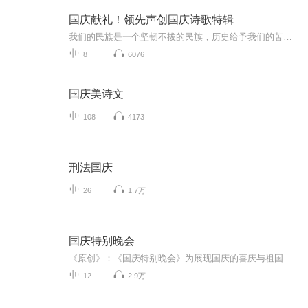
国庆献礼！领先声创国庆诗歌特辑
我们的民族是一个坚韧不拔的民族，历史给予我们的苦难都变成了闪着金光的勋章！我们的国家是一个龙腾虎跃的国家，那条巨龙正以不可阻挡之势崛起于神奇的东方！------------------------------------------------值此祖国70周年华诞之际，领先声创以诗歌向祖国献礼！用我们的声音、用我们的热血、用我们的灵魂诵读经典爱国篇章，歌颂我们的祖国！永远繁荣富强！
8
6076
国庆美诗文
108
4173
刑法国庆
26
1.7万
国庆特别晚会
《原创》：《国庆特别晚会》为展现国庆的喜庆与祖国的深情我将以具体的场景切入从清晨升旗的庄严到街头巷尾的欢庆到历史与当下的交融，用优美的笔触传递对祖国的热爱与自豪！用诗歌和情感美文形式，歌颂祖国的繁荣富强，祝人民幸福安康！
12
2.9万