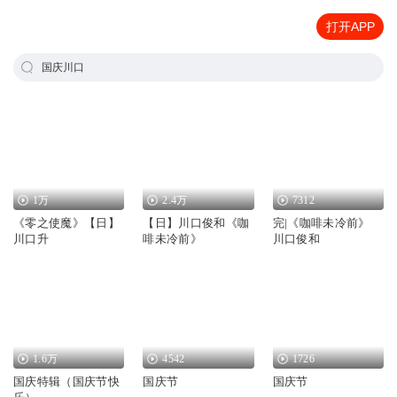
打开APP
国庆川口
1万
2.4万
7312
《零之使魔》【日】
【日】川口俊和《咖
完|《咖啡未冷前》
川口升
啡未冷前》
川口俊和
1.6万
4542
1726
国庆特辑（国庆节快
国庆节
国庆节