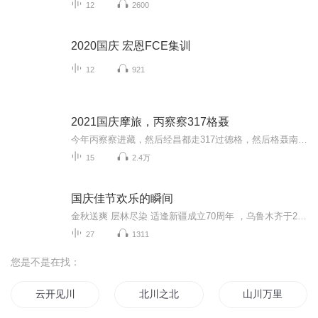
12
2600
2020国庆 宏恩FCE集训
12
921
2021国庆摩旅，丙察察317格聂
今年丙察察进藏，然后经昌都走317过德格，然后格聂南线，最后沙溪古镇收尾。
15
2.4万
国庆佳节欢乐的瞬间
金秋送爽 层林尽染 适逢新疆成立70周年 ，乌鲁木齐于2025年9月23日迎来党中央和习大大带领的慰问团。新疆各族群众欢欣鼓舞，热烈欢迎。
27
1311
您是不是在找：
云开见川
北川之北
山川万里