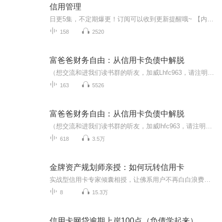
信用管理
日更5集，不定期爆更！订阅可以收到更新提醒哦~ 【内容简介】 本教材第二版分为宏观信用管理和微观信用管理上、下两篇，共十一章内容，分别是信用、信用风险与信用管理、社会信用管理体系、征信技术与服务、信用管理服务、信用管理环境建设、信用监管...
158
2520
富爸爸财务自由：从信用卡负债中解脱
（想交流和进我们读书群的听友，加威Lhfc963，请注明是通过什么途径了解到的播音）真正的财务自由是什么？ 财务自由，就是当你不工作的时候，也不必为金钱发愁，因为你有其他渠道的现金收入。当工作不再是获得金钱的唯一手段时，你便自由了。可以有足够的...
163
5526
富爸爸财务自由：从信用卡负债中解脱
（想交流和进我们读书群的听友，加威lhfc963，请注明是通过什么途径了解到的播音）真正的财务自由是什么？ 财务自由，就是当你不工作的时候，也不必为金钱发愁，因为你有其他渠道的现金收入。当工作不再是获得金钱的唯一手段时，你便自由了。可以有足够的...
618
3.5万
金牌资产规划师亲授：如何玩转信用卡
实战型信用卡专家倾囊相授，让佛系用户不再白白浪费积分折扣；帮助小白快速提额；解套资深卡奴；拯救购房人群，手把手教你玩转信用卡。在本课程中你将学到：1、科学的用卡规划路径；2、即学即用的实战经验；3、更多信用卡新鲜玩法；
8
15.3万
信用卡网贷逾期上岸100点（负债学起来）