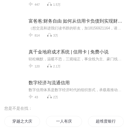
447
1.5万
富爸爸:财务自由 如何从信用卡负债到实现财务自由
（想交流和进我们读书群的听友，加18156921164，请注明是通过什么途径了解到的播音）百万富翁的豪宅位于高档社区内，他们的处事方式是保持平衡，所以不是"工作狂"。他们靠自我奋斗实现了财务自由，所以非常享受生活。而且他们的富裕生活并不是借由杠杆交易...
814
3万
真千金地府成才系统 | 信用卡 | 免费小说
轻松幽默，温暖不恐，三观端正，事业线为主、豪门线为辅，感情线慢热。 李洛凡自幼被一老道收养，绑定了地府成长系统，成为了地府在编的阳间工作人员，平时她抓厉鬼、收妖邪、看风水、勘阴阳，小日子过得十分舒服。 长到十八岁的她一直以为自己是贫穷孤儿...
120
2.1万
数字经济与流通信用
数字信用体系是数字经济时代的组织形式，承载着推动五千年中华文明发展的文化基因，拥有信用越高，机遇越多的智能机制，从而让诚信成为最大财富。
43
2万
您是不是在找：
穿越之大庆帝国
一人有庆
超维度银行卡