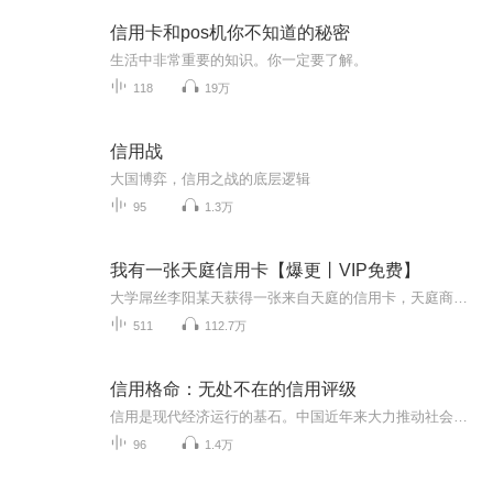
信用卡和pos机你不知道的秘密
生活中非常重要的知识。你一定要了解。
118
19万
信用战
大国博弈，信用之战的底层逻辑
95
1.3万
我有一张天庭信用卡【爆更丨VIP免费】
大学屌丝李阳某天获得一张来自天庭的信用卡，天庭商城里什么都有，各种神话传说中的丹药神器取之不尽。续命金丹七折起，瑶池金水限量九折，上古九龙神藏地图残片集结活动震撼来袭……李阳只需要不停的赚取功德点，就可以不停的兑换天庭神物，华丽转身，屌...
511
112.7万
信用格命：无处不在的信用评级
信用是现代经济运行的基石。中国近年来大力推动社会信用体系建设，高质量的信用评级是其核心。为什么说信用评级是资本市场“看门人”？国际信用评级是如何诞生，又是如何建立话语权的？为什么说独立、透明是信用评级的重中之重？中国的信用评级现状如何，...
96
1.4万