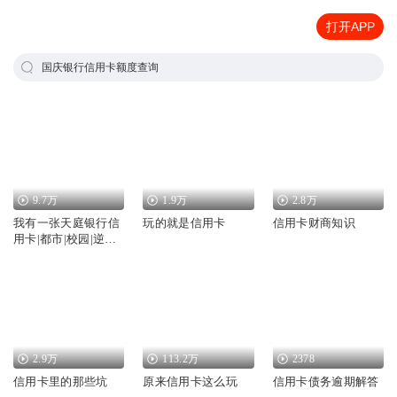
打开APP
国庆银行信用卡额度查询
9.7万
1.9万
2.8万
我有一张天庭银行信
玩的就是信用卡
信用卡财商知识
用卡|都市|校园|逆
袭|AI多播
2.9万
113.2万
2378
信用卡里的那些坑
原来信用卡这么玩
信用卡债务逾期解答