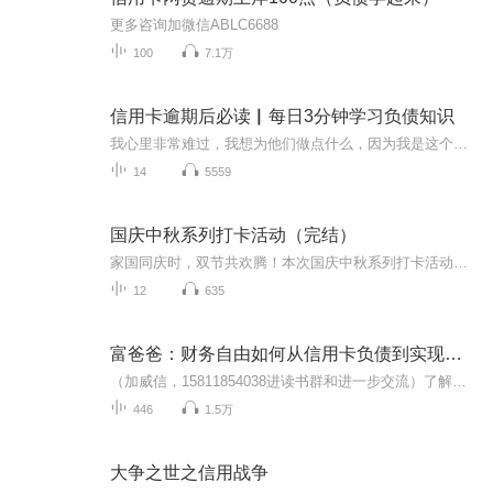
更多咨询加微信ABLC6688
100
7.1万
信用卡逾期后必读▏每日3分钟学习负债知识
我心里非常难过，我想为他们做点什么，因为我是这个行业的从业者。我也有很多考虑，世界上没有白吃的午餐，除非你是白痴，网络里掺杂了太多的个人色彩，各种所谓的司法从业者，所谓的反催收大师们，求你们放过这些无知的人群吧，你们感受过他们的痛苦吗？...
14
5559
国庆中秋系列打卡活动（完结）
家国同庆时，双节共欢腾！本次国庆中秋系列打卡活动，邀你每日解锁多元演播精彩：以诗歌为笔，歌颂祖国山河壮阔与时代华章；清晨用温暖早安问候开启元气一天，深夜以温柔晚安声语卸下疲惫；更有风趣幽默的单口相声逗趣生活，经典耐品的评书细说古今故事。...
12
635
富爸爸：财务自由如何从信用卡负债到实现财务自由
（加威信，15811854038进读书群和进一步交流）了解更多、更系统化，更有价值的内容。 我们要用15年的时间影响一亿人读书，1000个家庭实现财富自由、时间自由和心灵自由！有钱人和你想的不一样，穷人和富人之间到底有什么区别？致富没有虽然捷径，却有通行...
446
1.5万
大争之世之信用战争