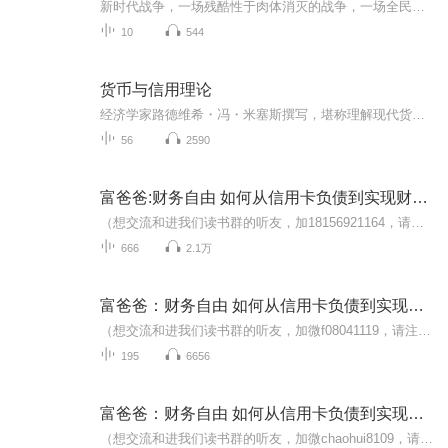
新时代战争，一场残酷性于肉体消灭的战争，一场全民族乃至子孙后代是否为奴的战争…
10
544
货币与信用理论
经济学家路德维希・冯・米塞斯撰写，堪称理解现代货币体系的基石之作。自问世以来，该书历经多个版本修订与传播，其深刻的理论洞见和系统的逻辑框架，至今仍对经济学研究、金融实践及货币政策制定具有不可替代的指导价值，是经济学人、金融从业者的必读经...
56
2590
富爸爸:财务自由 如何从信用卡负债到实现财务自由
（想交流和进我们读书群的听友，加18156921164，请注明是通过什么途径了解到的播音）百万富翁的豪宅位于高档社区内，他们的处事方式是保持平衡，所以不是"工作狂"。他们靠自我奋斗实现了财务自由，所以非常享受生活。而且他们的富裕生活并不是借由杠杆交易...
666
2.1万
富爸爸：财务自由 如何从信用卡负债到实现财务自由
（想交流和进我们读书群的听友，加微f08041119，请注明是通过什么途径了解到的播音）真正的财务自由是什么？财务自由，就是当你不工作的时候，也不必为金钱发愁，因为你有其他渠道的现金收入。当工作不再是获得金钱的唯一手段时，你便自由了。可以有足够的...
195
6656
富爸爸：财务自由 如何从信用卡负债到实现财务自由
（想交流和进我们读书群的听友，加微chaohui8109，请注明是通过什么途径了解到的播音）真正的财务自由是什么？财务自由，就是当你不工作的时候，也不必为金钱发愁，因为你有其他渠道的现金收入。当工作不再是获得金钱的唯一手段时，你便自由了。可以有足够...