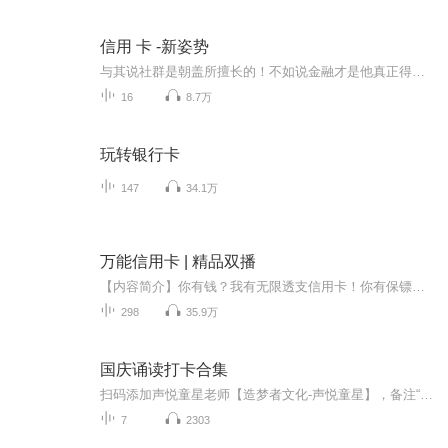
信用 卡 -新姿势
与其说社群是朝盖所擅长的！不如说金融才是他真正得心应手的事。只讲核心和真相，讲大咖们不敢讲的，付费课程没有的，所以每集标题就省略。社群空间站联合创始人...
16
8.7万
玩转银行卡
147
34.1万
万能信用卡 | 精品双播
【内容简介】你有钱？我有无限透支信用卡！你有保镖？我能借孙悟空来当小弟！你是老总的女婿？我岳父是玉帝！穷学生李翔偶然间办理了一张天府信用卡，得到天庭青睐，踏上一条要风得风，要雨得雨的路......【作者/主播简介】作者：微笑酱主播：易V剑【购买...
298
35.9万
国庆诵读打卡合集
扫码添加声悦童星老师【造梦者文化-声悦童星】，备注“诵读打卡”报名，已添加好友的，直接发送“诵读打卡”报名，报名成功后进入社群。
7
2303