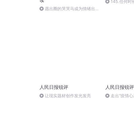
读
145.任何
自己的价值
愿出圈的哭哭马成为情绪出
口，也能成为改变入口
人民日报锐评
人民日报锐评
让现实题材创作发光发亮
走出“疫情心
下