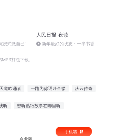
人民日报-夜读
“沉浸式做自己”
新年最好的状态：一半书香，
一半烟火
MP3打包下载。
天道吟诵者
一路为你诵吟金缕
庆云传奇
生元朗
我有特别的朗诵技巧
线听
想听贴纸故事在哪里听
夫妻听大灰狼的故事
手机端
企业版