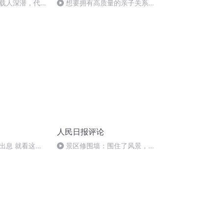
载人深潜，代表
想要拥有高质量的亲子关系，
生产力有多酷
要做好这8件事
人民日报评论
出息 就看这一
景区修围墙：围住了风景，也
圈住了发展思路：睡前聊一会儿