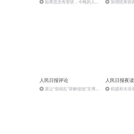
如果思念有形状，今晚的人间
加强统筹协
一定很拥挤
棋”（评论员观
人民日报评论
人民日报夜读
莫让“假俗乱”讲解侵蚀“文博
稻盛和夫语
热”