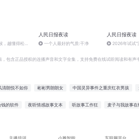
人民日报夜读
人民日报夜读
时候，越懂得松弛
一个人最好的气质:干净
2026年试试
辑，包含正品授权的连播声音和文字全集，支持免费在线试听阅读和有声书
风清朗悦不如你
彬彬男朗朗女
中国灵异事件之重庆红衣男孩
报告农民
神诵九歌
穿越之大庆帝国
重庆儿女
路过的人
给钱的软件
夜听情感故事文本
听故事工作狂
麦子与我故事在
朗乾坤
新德尔朗
久听故事的软件
陈立农听个小故事在线听
在线听故事阿呜的故事
故事说给山鬼听
小绿狼故事在线听故事
睡眠专用故事在线听
主播培训
小雅智能
车联网平台