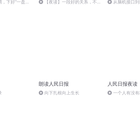
调，下好“一盘
【夜读】一段好的关系，不是
从脑机接口到
察）
从不争吵 原创 夜读 夜读 人民日
委员畅聊的新质
报 2026
炫？
朗读人民日报
人民日报夜读
录
向下扎根向上生长
一个人有没有
点