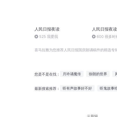
人民日报夜读
人民日报夜读
525 我爱我
600 很多
越有力量
喜马拉雅为您推荐人民日报国庆朗诵稿件的精选专
月吟诵魔传
徐朗的世界
您是不是在找：
一人有庆
重生之朗朗星空
听有声故事好不好
听鬼故事
最新搜索推荐：
朗月笑长空
清风朗月
朗
喜欢听有故事的曲子
可以永
清明祭英烈听英烈故事
呆呆
云剪辑