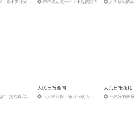
时候，都不要怀疑
内核稳定是一种了不起的能力
人生顶级的幸
人民日报金句
人民日报夜读
态”，拥抱真实当
（人民日报）每日阅读 把力
一段好的关系
气用在当下，时间会给出答案