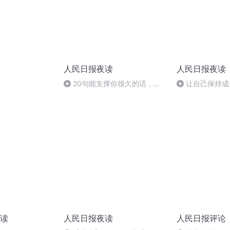
人民日报夜读
人民日报夜读
20句能支撑你很久的话，总
让自己保持成
有一句值得成为你的朋友圈文案
读
人民日报夜读
人民日报评论