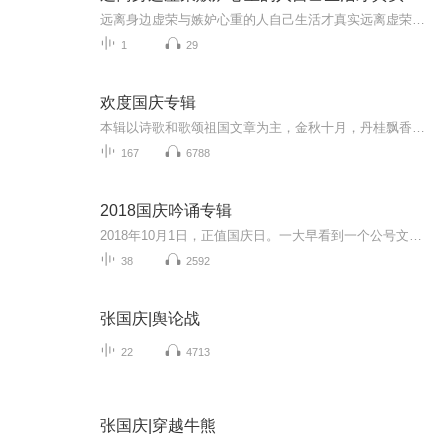
远离身边虚荣与嫉妒心重的人自己生活才真实远离虚荣与嫉妒，让生活回归本真生活，是一场独属于自己的修行，我们行色匆匆走在人生路上，总会遇到形形色色的人，有人温暖纯良，如星光照亮前路；有人却被虚荣与嫉妒裹挟，让周遭的空气都变得压抑。虚荣是裹着...
1
29
欢度国庆专辑
本辑以诗歌和歌颂祖国文章为主，金秋十月，丹桂飘香，在这个充满丰收喜悦的季节里，我们满怀激动和自豪，迎来了中华人民共和国76周年华诞。这不仅是一个庄重的纪念日，更是全体中华儿女共同欢庆的盛大的节日，承载着深厚的民族情感和历史意义.
167
6788
2018国庆吟诵专辑
2018年10月1日，正值国庆日。一大早看到一个公号文章，正是文天祥的《己卯十月一日至燕越五日罹狴犴有感而赋》。当然，彼十一非当今的十一。不过数字的巧合还是让人感触，今天拿来读一读，体味一番历史英杰的民族情怀，恰也当时。 根据诗题来看，这组诗是写于十月一日至十月五日之间，是文天祥被俘之后所作，这些诗作不仅有凛凛正气，更也能看的到他百端交集的复杂情感。另一首于右任先生的《望大陆》，微信公号有称《望乡》，一句“山之上国之殇”荡气回肠，一并兴起拿来读了一读。仓促间多有瑕疵...
38
2592
张国庆|舆论战
22
4713
张国庆|穿越牛熊