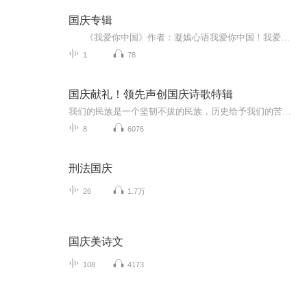
国庆专辑
《我爱你中国》作者：凝嫣心语我爱你中国！我爱你春天蓬勃的秧苗；我爱你秋日金黄的硕果。我爱你中国！我爱你青松气质，我爱你红梅品格！我爱你家乡的甜蔗好像乳汁滋润着我的心窝。我爱你中国，我要把最美的歌儿献给你，我的母亲我的祖国。我爱你中国，我爱...
1
78
国庆献礼！领先声创国庆诗歌特辑
我们的民族是一个坚韧不拔的民族，历史给予我们的苦难都变成了闪着金光的勋章！我们的国家是一个龙腾虎跃的国家，那条巨龙正以不可阻挡之势崛起于神奇的东方！------------------------------------------------值此祖国70周年华诞之际，领先声创以诗歌向祖国献礼！用我们的声音、用我们的热血、用我们的灵魂诵读经典爱国篇章，歌颂我们的祖国！永远繁荣富强！
8
6076
刑法国庆
26
1.7万
国庆美诗文
108
4173