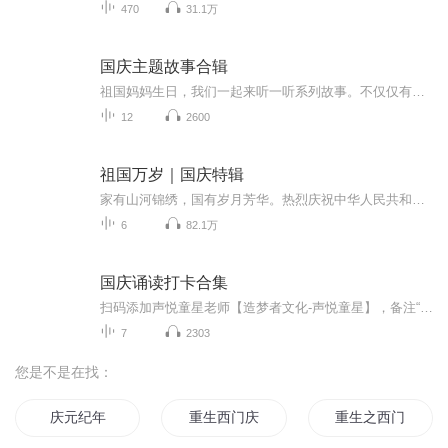
470
31.1万
国庆主题故事合辑
祖国妈妈生日，我们一起来听一听系列故事。不仅仅有《我的祖国》，还有红军故事，也有关于战争的故事，让大家体会到和平年代的不易。
12
2600
祖国万岁｜国庆特辑
家有山河锦绣，国有岁月芳华。热烈庆祝中华人民共和国成立73周年！
6
82.1万
国庆诵读打卡合集
扫码添加声悦童星老师【造梦者文化-声悦童星】，备注“诵读打卡”报名，已添加好友的，直接发送“诵读打卡”报名，报名成功后进入社群。
7
2303
您是不是在找：
庆元纪年
重生西门庆
重生之西门庆