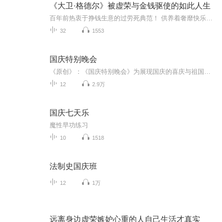
《大卫·格德尔》被虚荣与金钱驱使的如此人生
百年前热衷于挣钱生意的过劳死典范！ 供养着奢靡快乐却不幸福的寄生者们！ 小说《大卫·格德尔》出版于1929年，是内米洛夫斯基在法国文坛一鸣惊人的处女作。 主人公是一位犹太金融家，流着赌徒的血。小说围绕着主人公大卫·格德尔，犹以三场赌局推进情节的...
32
1553
国庆特别晚会
《原创》：《国庆特别晚会》为展现国庆的喜庆与祖国的深情我将以具体的场景切入从清晨升旗的庄严到街头巷尾的欢庆到历史与当下的交融，用优美的笔触传递对祖国的热爱与自豪！用诗歌和情感美文形式，歌颂祖国的繁荣富强，祝人民幸福安康！
12
2.9万
国庆七天乐
魔性早功练习
10
1518
法制史国庆班
12
1万
远离身边虚荣嫉妒心重的人自己生活才真实