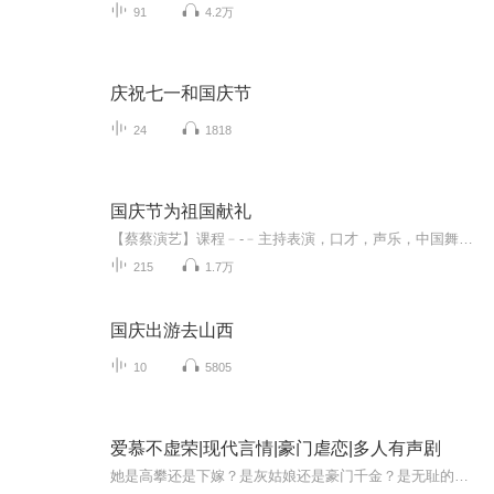
91
4.2万
庆祝七一和国庆节
24
1818
国庆节为祖国献礼
【蔡蔡演艺】课程﹣-﹣主持表演，口才，声乐，中国舞，民族舞。独特的小舞台，专业的录音棚，每一位同学都能成为优秀的小明星。独特的教学模式，轻松上课，快乐学习！知名主持人，舞蹈家，高级教师任职授课！江南总校：河沟街42号三楼 18545856430江北分校...
215
1.7万
国庆出游去山西
10
5805
爱慕不虚荣|现代言情|豪门虐恋|多人有声剧
她是高攀还是下嫁？是灰姑娘还是豪门千金？是无耻的小三，还是纯情少女？所有善良的、卑微的、勇敢的、坚持的禀赋都给了爱情，我就是我，不一样的烟火，绯闻体质也好，软弱心宽也罢，你若爱，请深爱……本剧女主田倩倩为了追寻男友的下落而误闯了周宇浩的...