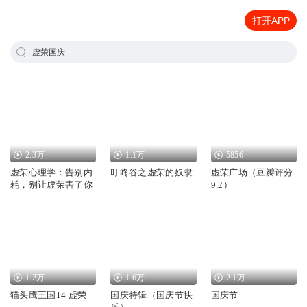
打开APP
虚荣国庆
2.3万
1.1万
5856
虚荣心理学：告别内
叮咚谷之虚荣的奴隶
虚荣广场（豆瓣评分
耗，别让虚荣害了你
9.2）
1.2万
1.6万
2.1万
猫头鹰王国14 虚荣
国庆特辑（国庆节快
国庆节