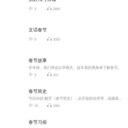
2
2890
文话春节
8
3303
春节故事
本专辑，我们将会以李晓天、赵丰晨的视角来了解春节。
8
301
春节简史
节目内容:翻开《春节简史》，从开篇的自序里，就藏着作者提笔写这本书的初心和温度。通篇没有华丽的辞藻，就用最质朴的话，轻轻诉说着为什么要为咱们千年的春节立这样一部“简史”，也道尽了梳理传统节日脉络的那份执着。从对当下春节文化的思考，到落笔著...
33
1081
春节习俗