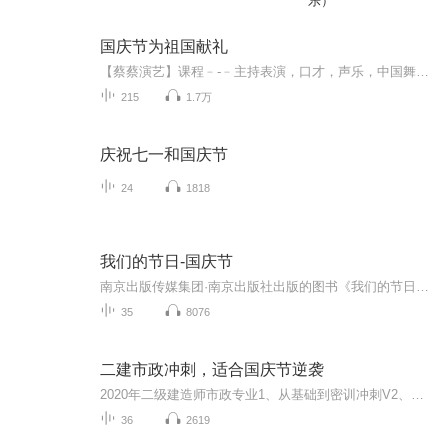
乐）
国庆节为祖国献礼
【蔡蔡演艺】课程﹣-﹣主持表演，口才，声乐，中国舞，民族舞。独特的小舞台，专业的录音棚，每一位同学都能成为优秀的小明星。独特的教学模式，轻松上课，快乐学习！知名主持人，舞蹈家，高级教师任职授课！江南总校：河沟街42号三楼 18545856430江北分校...
215
1.7万
庆祝七一和国庆节
24
1818
我们的节日-国庆节
南京出版传媒集团·南京出版社出版的图书《我们的节日》通过对中国节日文化和节日意义进行深度的挖掘，面向青少年群体构建独具特色的栏目内容，以此丰富春节、元宵节、清明节、端午节、七夕节、中秋节、重阳节等传统节日；六一节、教师节、国庆节等新兴节日的文化内涵和表现形式。促进青少年形成新的节日习俗，提升节日仪式感、认同感。音频作品由金陵朗读者联盟志愿者朗诵，南京音像出版社、金陵图书馆联合制作。
35
8076
二建市政冲刺，适合国庆节逆袭
2020年二级建造师市政专业1、从基础到密训冲刺V2、从精华课程到超压密押V3、0基础同步更新v4、持续更新到2020年考试V5、只要你跟着学让你一次稳拿证V6、渠道超压压题，超压三页纸等独家绝密压题!
36
2619