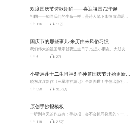
欢度国庆节诗歌朗诵——喜迎祖国72华诞
祖国——如同我们的生命一样，是诗人笔下永恒而温暖的主题。在祖国72周年华诞来临之际，特创建这个诗歌朗诵专辑，诵读经典爱国篇章，和大家一起歌颂祖国，向国庆的献礼！祝愿伟大的祖国繁荣富强，祝愿大家国庆节快乐，度过平安快乐的黄金周假期！
116
11万
国庆节的那些事儿-来历由来风俗习惯
我们伟大的祖国母亲就要过生日了,也是小朋友、大朋友们最喜欢的“国庆小长假”或说“黄金周”还有说”国庆7天乐”的，说法真是不一而足。那么“国庆节”是怎么来的？自古以来国庆节怎么庆贺？新中国国庆节的来历，以及新中国国庆节的庆贺方式又有哪些呢？ ...
6
2万
小猪屏蓬十二生肖神8 羊神篇国庆节开始更新啦！
晓东叔叔新作《三星堆神游记》全新面世！中信出版社出版！京东当当淘宝均有售！点蓝色字收听——《小猪屏蓬爆笑日记2024》《小猪屏蓬爆笑日记2》《小猪屏蓬爆笑日记1》让你笑得喘不上气！《我进故宫当富翁——小猪屏蓬故宫财商笔记》教你成为大富翁！《小...
550
315.2万
原创手抄报模板
一听到今天的作业有：手抄报，会不会抓耳挠腮的？一起来看看，总有您需要的模板在这里。
119
2.5万