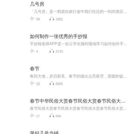
几号房
「几号房」是一档源自旅行途中我们住过的一间间酒店客房的播客节目，由酒旅媒体多年从业者阿May和阿菁共同主持。我们的话题不仅仅是酒店体验，还将回顾酒店行业的历史，或者与各路人马一起探讨整个旅游生活方式的趋势，发现当下年轻人的新玩法。|入 住 时 ...
58
1852
如何制作一张优秀的手抄报
手抄报老师APP是一款让学生随时随地学习如何创作手抄报的高级实用产品，学生不仅可以在视频中观看优质的课程讲解和手绘步骤，还可以欣赏到千余种优秀的手抄报作品。同时，在学习之余，还能DIY自由创作手抄报，寓教于乐。让你成为手抄报达人，教你轻松搞定手抄报！...
4
3733
春节
春回大地，岁启新章。春节的烟火点亮夜空，团圆的饭香萦绕厅堂。拜年声里藏祝福，欢声笑语中盼安康，马蹄踏处皆坦途，春风浩荡入华堂。愿你这一年，既有且听风吟的从容，亦有一日千里的豪情，万事尽可期，前路皆繁花。
20
6685
春节中华民俗大赏春节民俗大赏春节民俗大赏春节民俗
春节民俗大赏春节民俗大赏春节民俗大赏春节民俗大赏春节民俗大赏春节民俗大春节民俗大赏春节民俗大赏春节民俗大赏春节民俗大赏春节民俗大赏春节民俗大赏春节民俗大赏春节民俗大赏春节民俗大赏春节民俗大赏春节民俗大赏春节民俗大春节民俗大赏春节民俗大赏...
17
656
第好几号当铺