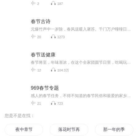
2
187
春节古诗
元爆竹声中一岁除，春风送暖入屠苏。千门万户曈曈日，总把新桃换旧符
20
1273
春节送健康
春节将至，年味渐浓，在这个全家团圆节日里，吃喝玩乐成为了不少人春节假期的主基调，但如果不加节制，对自己放任自流，可能会给身体带来或多或少的伤害。39健康，特别为大家准备了这份全家都能用上的春节健康宝典，让您和家人在过年吃喝玩乐的同时，过得...
12
104.3万
969春节专题
感人的春节任务，不得不知道的春节民俗和最爱的家乡味道，都在这里...
21
723
您是不是在找：
夜中章节
落花时节再逢君
那一年的季节