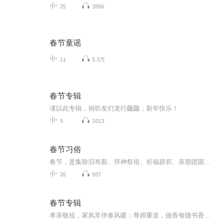
25
3956
春节童谣
11
5.3万
春节专辑
谨以此专辑，祝听友们龙行龘龘，新年快乐！
9
1013
春节习俗
春节，是集除旧布新、拜神祭祖、祈福辟邪、亲朋团圆、欢庆娱乐和饮食为一体的民俗大节。春节历史悠久，起源于早期人类的原始信仰与自然崇拜，由上古时代岁首祈岁祭祀演变而来，在传承发展中承载了丰厚的历史文化底蕴。春节是指汉字文化圈传统上的农历新年...
26
937
春节专辑
孝亲敬祖，家风常伴春风暖；尊师重道，德香每随书香浓。过年了，大地回春，一元复始。生命既是循环，也是延续；既是更迭，也是承传。根深，才有花果丰硕；本固，方能枝叶繁茂。在辞旧迎新、普天同庆的节日里，欢迎您走进我们的《孝亲敬祖迎佳节》新春系列节目，一同饮水思源，一同感恩滋养了我们生命和慧命的那些人、那些事……