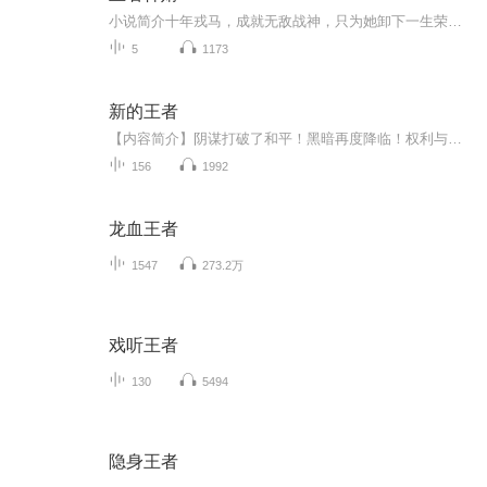
小说简介十年戎马，成就无敌战神，只为她卸下一生荣耀，守护心中所爱！
5
1173
新的王者
【内容简介】阴谋打破了和平！黑暗再度降临！权利与贪欲，小人物永远无法企及！如此说来！？那就做一个新的王者好啦！揭开权谋者的伪善面具！打垮面前的所有敌人！探寻神秘的力量！挖掘古代的宝藏！命运的轮盘已经开始转动！不论敌人有多强大！依然要战！...
156
1992
龙血王者
1547
273.2万
戏听王者
130
5494
隐身王者