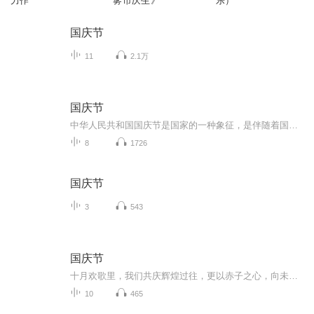
力作
雾市庆生》
乐）
国庆节
11
2.1万
国庆节
中华人民共和国国庆节是国家的一种象征，是伴随着国家的出现而出现的。让我们用诗歌朗诵歌颂祖国的繁荣富强，国泰民安。
8
1726
国庆节
3
543
国庆节
十月欢歌里，我们共庆辉煌过往，更以赤子之心，向未来书写滚烫的誓言——这盛世，值得我们以热爱相拥。
10
465