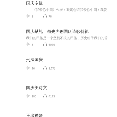
国庆专辑
《我爱你中国》作者：凝嫣心语我爱你中国！我爱你春天蓬勃的秧苗；我爱你秋日金黄的硕果。我爱你中国！我爱你青松气质，我爱你红梅品格！我爱你家乡的甜蔗好像乳汁滋润着我的心窝。我爱你中国，我要把最美的歌儿献给你，我的母亲我的祖国。我爱你中国，我爱...
1
78
国庆献礼！领先声创国庆诗歌特辑
我们的民族是一个坚韧不拔的民族，历史给予我们的苦难都变成了闪着金光的勋章！我们的国家是一个龙腾虎跃的国家，那条巨龙正以不可阻挡之势崛起于神奇的东方！------------------------------------------------值此祖国70周年华诞之际，领先声创以诗歌向祖国献礼！用我们的声音、用我们的热血、用我们的灵魂诵读经典爱国篇章，歌颂我们的祖国！永远繁荣富强！
8
6076
刑法国庆
26
1.7万
国庆美诗文
108
4173
王者神婿