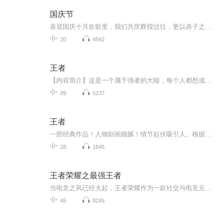
国庆节
喜迎国庆十月欢歌里，我们共庆辉煌过往，更以赤子之心，向未来书写滚烫的誓言——这盛世，值得我们以热爱相拥。
20
4542
王者
【内容简介】这是一个属于强者的大陆，每个人都想成为大陆的最强人—王者。小小少年为得到最强的称号而闯荡大陆，在接二连三的困难提升着自己的龙灵，为得到最强称号而不懈努力着【作者简介】十月芹菜【精彩片段】四位青年都无动于衷，叹息地摇了摇头，对...
89
5237
王者
一部经典作品！人物刻画细腻！情节起伏吸引人。根据听众的喜好而精选，声音清晰，感染力强。感情色彩浓厚。。就是对我们的最大支持和厚爱。每天加班很辛苦，您就动动手指支持一下吧！一部经典作品！人物刻画细腻！情节起伏吸引人。根据听众的喜好而精选，声音清晰，感染力强。感情色彩浓厚。。就是对我们的最大支持和厚爱。每天加班很辛苦，您就动动手指支持一下吧！一部经典作品！人物刻画细腻！情节起伏吸引人。根据听众的喜好而精选，声音清晰，感染力强。感情色彩浓厚。。就是对我们的最大支持和厚爱。每天加班很...
28
1645
王者荣耀之最强王者
当电竞之风已经大起，王者荣耀作为一款社交与电竞元素共存的游戏已经是席卷了各个年龄段的人，它是秒级以下的操作手速、团队五人的精心配合、极速反应的华丽意识支撑起来的一场对决，当然，还有在美女面前大秀五杀的淋漓快感……
45
8245