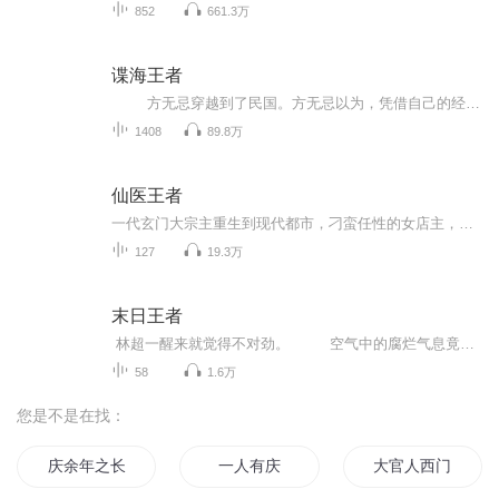
852
661.3万
谍海王者
方无忌穿越到了民国。方无忌以为，凭借自己的经验和能力，还有对大局的先知，就算不能大杀四方，威名赫赫，至少也能杀的日谍和汉奸魂飞魄散，屁滚尿流。
1408
89.8万
仙医王者
一代玄门大宗主重生到现代都市，刁蛮任性的女店主，性感妖娆的御姐，青春可爱的大小姐，纯真呆萌的小萝莉……各色美女慕名求医，纷至沓来。 妙医圣手，治宠治人，边行医边修炼，顺便为**们排忧解难。 且看最牛仙医如何混迹花都，逍遥称王！
127
19.3万
末日王者
林超一醒来就觉得不对劲。 空气中的腐烂气息竟然消失了，没有一点异味，呼吸变得十分舒畅，这样清新的空气，别说是荒野聚民地，就算是b级基地市中都略微逊色！ “这是哪？”林超立刻睁开眼。 视线中是一个十几平方米的陌生房间，面积并不大，摆设却非常奢华，有旧时代的软床，耗电能吊灯，以及基因研究人员才舍得购买的电脑等等，并且房间干净得有些夸张，别说血污和异臭，就连灰尘都看不见几处！ 这是怎么回事？我不是被觉醒者杀了么？ 林超的记忆还停留在前世的最后一刻……
58
1.6万
您是不是在找：
庆余年之长歌行
一人有庆
大官人西门庆