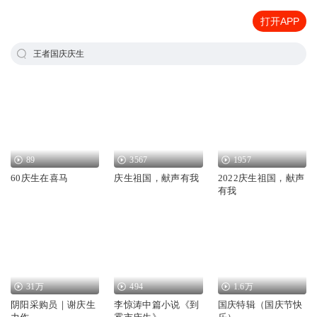
打开APP
王者国庆庆生
89
3567
1957
60庆生在喜马
庆生祖国，献声有我
2022庆生祖国，献声
有我
31万
494
1.6万
阴阳采购员｜谢庆生
李惊涛中篇小说《到
国庆特辑（国庆节快