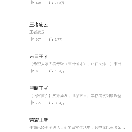
448
77.8万
王者凌云
王者凌云
267
2.7万
末日王者
【希望大家去看专辑《末日怪才》，正在火爆！】末日王者！（观看的帮忙评个分哈，记得点赞，关注！）
10
46.6万
黑暗王者
【内容简介】灾难爆发，世界末日。幸存者被铜墙铁壁牢牢包围，在壁内建立新的秩序……权欲，信仰，黑暗互相渗透，层层烙印在人心的各个角落。病毒肆虐，人的本来面目何在？“我不想生存，我想活着。”——杜迪安文字版权方：阅文听书【作者/主播简介】作者...
775
85.4万
荣耀王者
手游已经渐渐进入人们的日常生活中，其中尤以王者荣耀火热，苏哲被自己的女友缠着打游戏，他早已放弃了游戏，没想到自己的女友居然因此放弃了他，于是他一怒之下以绝强的姿态重新回归游戏世界，一举崛起。 为了游戏里的皮肤,女友竟然背着我…… 百星荣耀王者强势回归,手把手教你上王者!