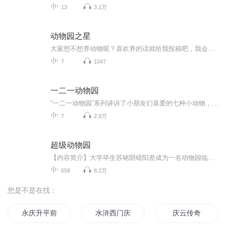
13
3.1万
动物园之星
大家想不想养动物呢？喜欢养的话就给我投稿吧，我会用音频的方式把它养下来，快来订阅吧!
7
1047
一二一动物园
“一二一动物园”系列讲诉了小朋友们喜爱的七种小动物，在一二一动物园发生的趣味故事。在书中，一二一动物园就像一个大大的幼儿园，动物园的园长就像老师，每种小动物就像一个个小朋友，它们在这里受到无微不至的照顾，但也有自己的烦恼，一些小动物被游客忽视受到了冷落，一些小动物渴望交上朋友却不知道怎么开口，还有一些小动物因自己和别人不同而苦恼……智慧的园长和夫人用满满的爱心和巧妙的方法，帮助小动物们克服了种种困难，重新找回了自信和快乐。
7
2.9万
超级动物园
【内容简介】大学毕生苏铭阴错阳差成为一名动物园临时工，意外获得了“动物之友”的能力，可以和动物交流，甚至控制动物！【作者/主播】作者：银色纪念币主播：遥声传媒【购买须知】1、部分集数可免费试听，具体以专辑播放页为准。2、版权归原作者所有，严...
658
8.2万
您是不是在找：
永庆升平前传
水浒西门庆
庆云传奇