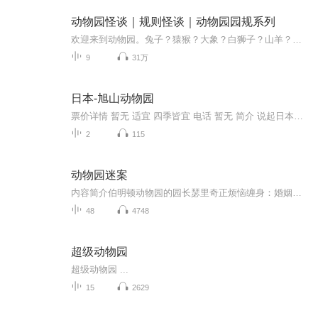
动物园怪谈｜规则怪谈｜动物园园规系列
欢迎来到动物园。兔子？猿猴？大象？白狮子？山羊？水母？它？不论如何，衷心的祝愿你，活着出去。规则类怪谈巅峰之作。作者：十六椰子B站@请求加强雷子姐已开放一切不盈利的转载/改编/二创授权
9
31万
日本-旭山动物园
票价详情 暂无 适宜 四季皆宜 电话 暂无 简介 说起日本最著名的动物园，也许您首先会想到东京都上野动物园。但您知道嘛，如今人气最旺的，当属您现在位于的旭山动物园。拥有超高人气的旭山动物园，也曾因为经营不善面临废园的危机。之所以能够不断地吸引游...
2
115
动物园迷案
内容简介伯明顿动物园的园长瑟里奇正烦恼缠身：婚姻破裂；婚外恋人没有经济来源；动物园疾病蔓延，动物健康状况不容乐观……。再加上债台高筑，瑟里奇几乎被生活碾碎，他极度盼望能借助什么东西走出困境。这个精明的中年男子能如愿以偿吗？他会为了达成目...
48
4748
超级动物园
超级动物园 ...
15
2629