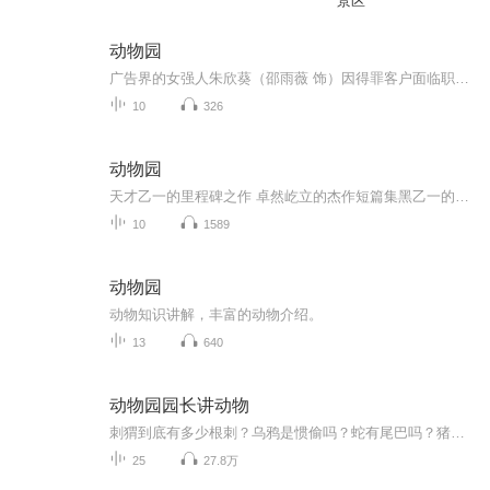
景区
动物园
广告界的女强人朱欣葵（邵雨薇 饰）因得罪客户面临职业生涯危机，为了保住饭碗，不得不接受公司安排，前往高雄寿山动物园担任实习保育员。在这个截然不同的环境中，她遇到了个性严谨、不善言辞的资深保育员苏冠州（王柏杰 饰）。从一开始的格格不入，甚至...
10
326
动物园
天才乙一的里程碑之作 卓然屹立的杰作短篇集黑乙一的经典代表作惊悚却洁净的字句 温暖与寒意同时交缠 令人安心却更愁怅
10
1589
动物园
动物知识讲解，丰富的动物介绍。
13
640
动物园园长讲动物
刺猬到底有多少根刺？乌鸦是惯偷吗？蛇有尾巴吗？猪肮脏吗？大象的皮厚吗？鳄鱼会流眼泪吗？小朋友们，这些问题你是不是都想过？那你知道答案吗？如果你想要得到准确的答案，最好是请教一位动物园园长，从今天开始，蝌蚪妈为你们带来《动物园园长解答趣味问题》系列，回答问题的亨利园长是德国慕尼黑海拉布伦动物园园长，他还兼任慕尼黑大学动物学教授，希望你们能喜欢他的答案~
25
27.8万