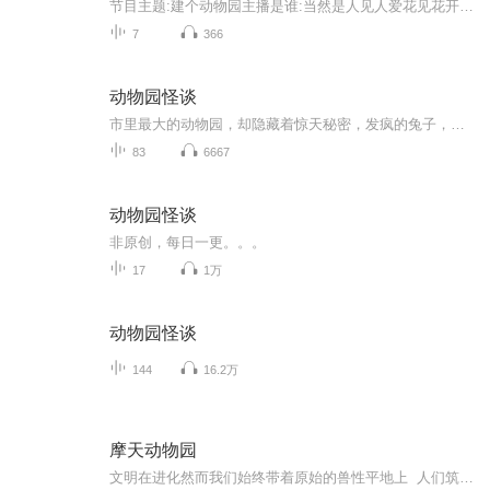
节目主题:建个动物园主播是谁:当然是人见人爱花见花开车见车爆胎的说吧军适合谁听:都适合主播的话:建动物园，别忘了三连
7
366
动物园怪谈
市里最大的动物园，却隐藏着惊天秘密，发疯的兔子，多出来的狮子，不存在的海洋馆，一件件离奇事情的背后，究竟隐藏着怎样的真相！！
83
6667
动物园怪谈
非原创，每日一更。。。
17
1万
动物园怪谈
144
16.2万
摩天动物园
文明在进化然而我们始终带着原始的兽性平地上 人们筑起万丈高楼不过是一座座 摩天动物园点击破亿全创作天后 G.E.M.邓紫棋华语歌坛年底震撼大作 首任总监制全新专辑【摩天动物园】2019 . 12 . 27. 重磅发行内附特殊装帧图文词本 （内含专辑概念/歌词/写...