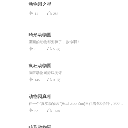
动物园之星
11
284
畸形动物园
里面的动物都变异了，救命啊！
6
5.9万
疯狂动物园
疯狂动物园游戏测评
145
3.9万
动物园真相
在一个“真实动物园”(Real Zoo Zoo)里住着400余种，2000多只动物。动物园里有一个可供小朋友们亲密接触的学习体验馆。在学习体验馆里生活着小斑猫(SSECOM)，小热狗(HOTDOG)，小粉猪(PINGKY)，小兔司(TOSI)，小豆鼠(DOTOM)，都是我们平常见到且与人类亲密...
52
1640
畸形动物园