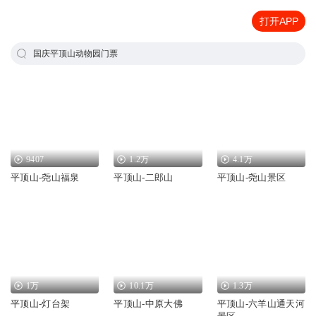
打开APP
国庆平顶山动物园门票
9407
1.2万
4.1万
平顶山-尧山福泉
平顶山-二郎山
平顶山-尧山景区
1万
10.1万
1.3万
平顶山-灯台架
平顶山-中原大佛
平顶山-六羊山通天河