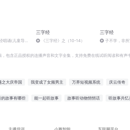
三字经
三字经
字经唱诵(儿童导读
《三字经》之（10-14）
子不学，非所
何为
辑，包含正品授权的连播声音和文字全集，支持免费在线试听阅读和有声书
越之大庆帝国
我变成了女频男主
万界短视频系统
庆云传奇
我在异界刷视频
女频男作者记事
我看视频有奖励
发个视频
听的故事有哪些
能一起听故事
故事听动物悄悄话
听故事共忆
视频博主的自我修养
一人有庆
我的视频能提取能力
美漫里
巧克力故事在线听
虎鲸霸主故事在线听
生活小故事在线听
猫
的传奇故事
洗碗适合听什么故事呢
主播培训
小雅智能
车联网平台