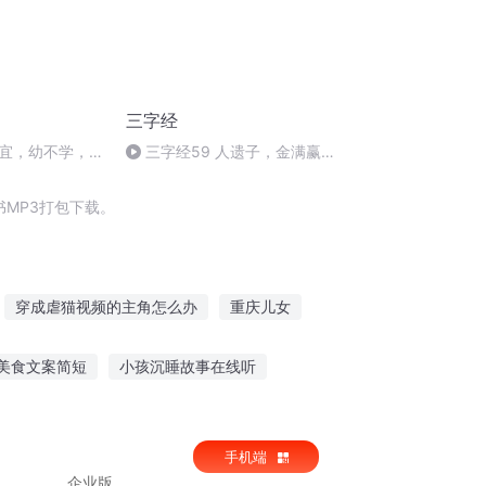
三字经
宜，幼不学，老
三字经59 人遗子，金满赢。
我教子，唯一经。勤有功，戏无
益。戒之哉，宜勉力。
MP3打包下载。
穿成虐猫视频的主角怎么办
重庆儿女
到异界
星空频道
美食文案简短
小孩沉睡故事在线听
的视频博主
爱用什么软件听故事
花月亮故事在线听
手机端
企业版