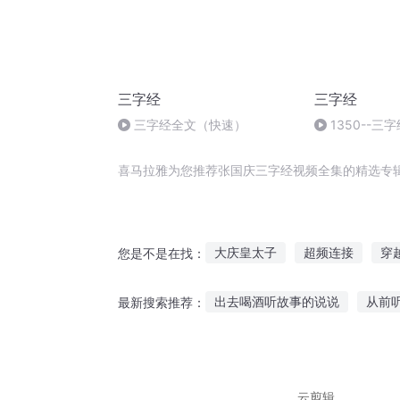
三字经
三字经
三字经全文（快速）
1350--三
版)
喜马拉雅为您推荐张国庆三字经视频全集的精选专
大庆皇太子
超频连接
穿
您是不是在找：
我穿越到了女频
笔频传奇
出去喝酒听故事的说说
从前
最新搜索推荐：
我才不想成为女频文的男主角
鸟之诗配音故事在线听
希腊
听故事聪明的小老鼠
听妈阁
云剪辑