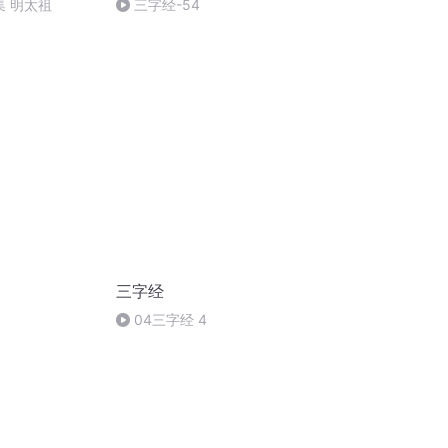
集 明太祖
三字经-54
三字经
）
04三字经 4