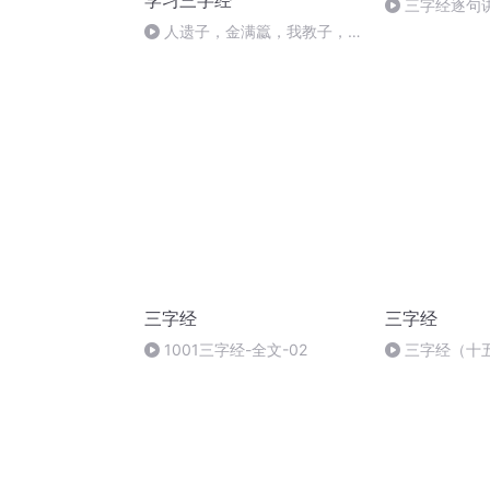
学习三字经
三字经逐句讲
人遗子，金满籝，我教子，惟
一经
三字经
三字经
1001三字经-全文-02
三字经（十
力