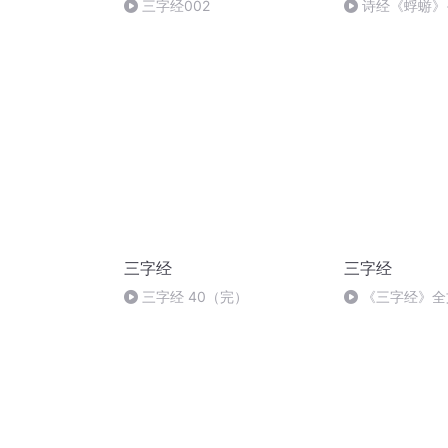
三字经002
诗经《蜉蝣》
子”的应用及禁忌
三字经
三字经
三字经 40（完）
《三字经》全