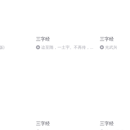
三字经
三字经
版)
迨至隋，一土宇。不再传，失
光武兴
统绪
三字经
三字经