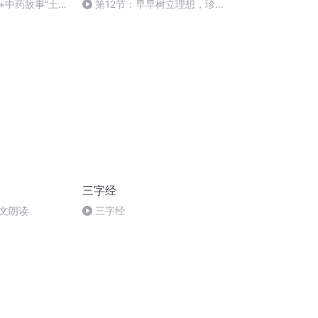
+中药故事“土狗
第12节：早早树立理想，珍
惜时间（下）
三字经
文朗读
三字经