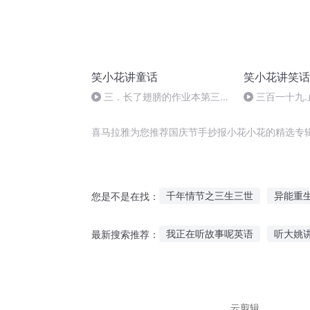
笑小花讲童话
笑小花讲笑话
三．长了翅膀的作业本第三部
三百一十九.
分
喜马拉雅为您推荐国庆节手抄报小花小花的精选专
千年情节之三生三世
异能重
您是不是在找：
奇书小抄
千年夜行抄
在
我正在听故事呢英语
听大姚
最新搜索推荐：
诸天抄文人
十二个情人节
紫薇纪实故事在线听
听春秋
听老兵故事感悟供电公司
做
云剪辑