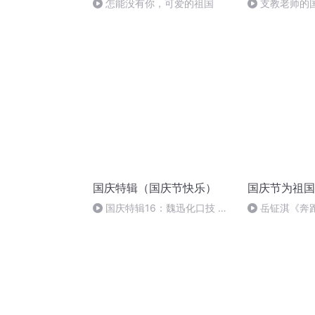
怎能没有你，可爱的祖国
支教老师的
国庆特辑（国庆节快乐）
国庆节为祖国
国庆特辑16：魏迅化口技 二
岳钲淇《奔
胡 东方红+一般唱法和原生态