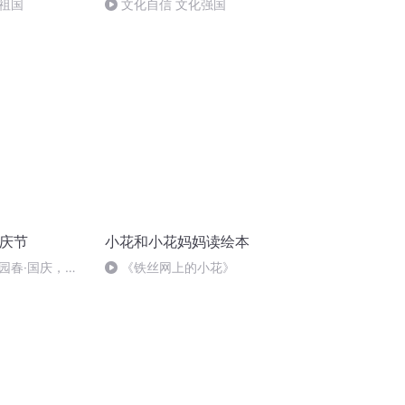
祖国
文化自信 文化强国
国庆节
小花和小花妈妈读绘本
园春·国庆，朗
《铁丝网上的小花》