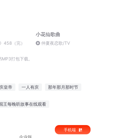
小花仙歌曲
》458（完）
仲夏夜恋歌/TV
MP3打包下载。
庆皇帝
一人有庆
那年那月那时节
抄袭者系统
三京夜行抄
国王每晚听故事在线观看
青年干部听老故事
小偷小偷给我讲个故事听
手机端
企业版