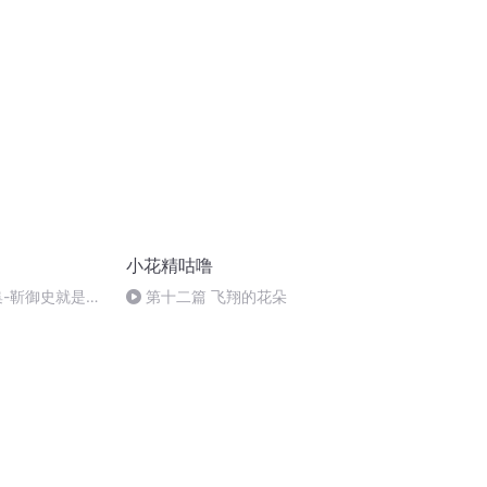
小花精咕噜
集-靳御史就是这
第十二篇 飞翔的花朵