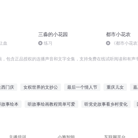
三淼的小花园
都市小花农
止血
练习
《都市小花农
辑，包含正品授权的连播声音和文字全集，支持免费在线试听阅读和有声书
生西门庆
女权世界的文抄公
最后一个情人节
重庆儿女
嘉
异世界抄书的那些日子
庆云传奇
重生之大抄袭王
大庆皇太子
讲故事绘本
听故事绘画教程简单可爱
听党史故事看乡村变化
快斗与青子的情人节
庆余年之长歌行
故事高手对决下集
古代短故事免费听
孩子听故事用什么音响
噩梦听什么故事最好
听神仙故事连续剧
乌龟听的故事叫什么
主播培训
小雅智能
车联网平台