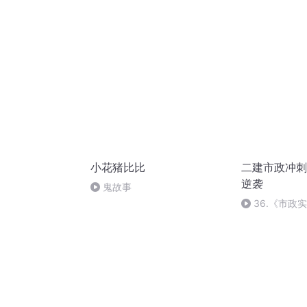
小花猪比比
二建市政冲刺
逆袭
鬼故事
36.《市政
36节课_20209