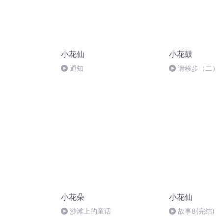
小花仙
小花鼓
通知
请移步（二）
小花朵
小花仙
沙滩上的童话
故事8(完结)