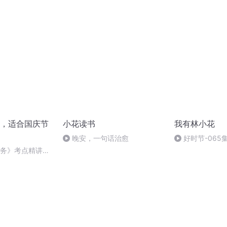
，适合国庆节
小花读书
我有林小花
晚安，一句话治愈
好时节-065
般硬气
实务》考点精讲第
26212025