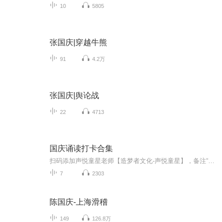
10
5805
张国庆|穿越牛熊
91
4.2万
张国庆|舆论战
22
4713
国庆诵读打卡合集
扫码添加声悦童星老师【造梦者文化-声悦童星】，备注“诵读打卡”报名，已添加好友的，直接发送“诵读打卡”报名，报名成功后进入社群。
7
2303
陈国庆-上海滑稽
149
126.8万