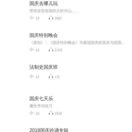
国庆去哪儿玩
带你游览祖国的大好河山……
14
2687
国庆特别晚会
《原创》：《国庆特别晚会》为展现国庆的喜庆与祖国的深情我将以具体的场景切入从清晨升旗的庄严到街头巷尾的欢庆到历史与当下的交融，用优美的笔触传递对祖国的热爱与自豪！用诗歌和情感美文形式，歌颂祖国的繁荣富强，祝人民幸福安康！
12
2.9万
法制史国庆班
12
1万
国庆七天乐
魔性早功练习
10
1518
2018国庆吟诵专辑