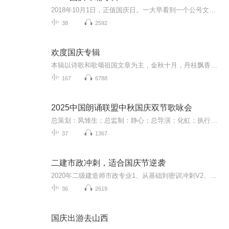
2018年10月1日，正值国庆日。一大早看到一个公号文章，正是文天祥的《己卯十月一日至燕越五日罹狴犴有感而赋》。当然，彼十一非当今的十一。不过数字的巧合还是让人感触，今天拿来读一读，体味一番历史英杰的民族情怀，恰也当时。 根据诗题来看，这组诗是写于十月一日至十月五日之间，是文天祥被俘之后所作，这些诗作不仅有凛凛正气，更也能看的到他百端交集的复杂情感。另一首于右任先生的《望大陆》，微信公号有称《望乡》，一句“山之上国之殇”荡气回肠，一并兴起拿来读了一读。仓促间多有瑕疵...
38
2592
欢度国庆专辑
本辑以诗歌和歌颂祖国文章为主，金秋十月，丹桂飘香，在这个充满丰收喜悦的季节里，我们满怀激动和自豪，迎来了中华人民共和国76周年华诞。这不仅是一个庄重的纪念日，更是全体中华儿女共同欢庆的盛大的节日，承载着深厚的民族情感和历史意义.
167
6788
2025中国朗诵联盟中秋国庆双节歌咏会
总策划：凤雏生；总监制：静心；总导演：化虹；执行总监：莺子；执行导演：橙夏；主持人：静心、化虹、橙夏
37
1367
二建市政冲刺，适合国庆节逆袭
2020年二级建造师市政专业1、从基础到密训冲刺V2、从精华课程到超压密押V3、0基础同步更新v4、持续更新到2020年考试V5、只要你跟着学让你一次稳拿证V6、渠道超压压题，超压三页纸等独家绝密压题!
36
2619
国庆出游去山西