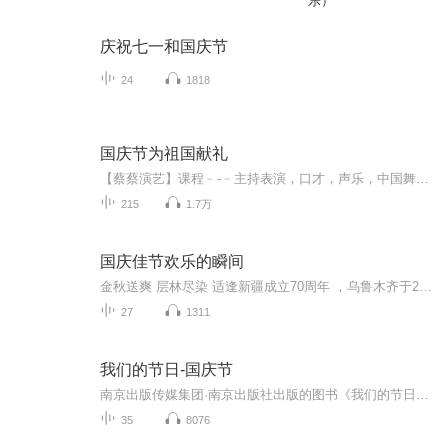
乐）
庆祝七一和国庆节
24
1818
国庆节为祖国献礼
【蔡蔡演艺】课程﹣-﹣主持表演，口才，声乐，中国舞，民族舞。独特的小舞台，专业的录音棚，每一位同学都能成为优秀的小明星。独特的教学模式，轻松上课，快乐学习！知名主持人，舞蹈家，高级教师任职授课！江南总校：河沟街42号三楼 18545856430江北分校...
215
1.7万
国庆佳节欢乐的瞬间
金秋送爽 层林尽染 适逢新疆成立70周年 ，乌鲁木齐于2025年9月23日迎来党中央和习大大带领的慰问团。新疆各族群众欢欣鼓舞，热烈欢迎。
27
1311
我们的节日-国庆节
南京出版传媒集团·南京出版社出版的图书《我们的节日》通过对中国节日文化和节日意义进行深度的挖掘，面向青少年群体构建独具特色的栏目内容，以此丰富春节、元宵节、清明节、端午节、七夕节、中秋节、重阳节等传统节日；六一节、教师节、国庆节等新兴节日的文化内涵和表现形式。促进青少年形成新的节日习俗，提升节日仪式感、认同感。音频作品由金陵朗读者联盟志愿者朗诵，南京音像出版社、金陵图书馆联合制作。
35
8076