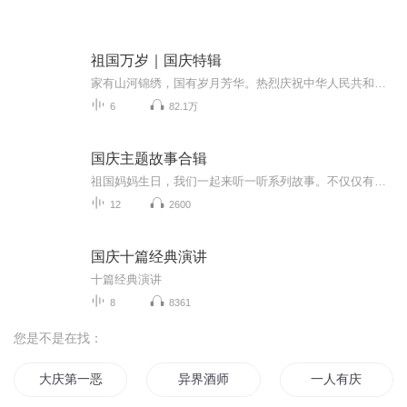
祖国万岁｜国庆特辑
家有山河锦绣，国有岁月芳华。热烈庆祝中华人民共和国成立73周年！
6
82.1万
国庆主题故事合辑
祖国妈妈生日，我们一起来听一听系列故事。不仅仅有《我的祖国》，还有红军故事，也有关于战争的故事，让大家体会到和平年代的不易。
12
2600
国庆十篇经典演讲
十篇经典演讲
8
8361
您是不是在找：
大庆第一恶
异界酒师
一人有庆