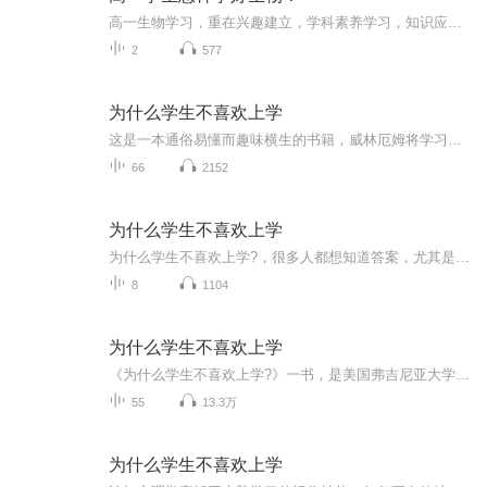
高一生物学习，重在兴趣建立，学科素养学习，知识应用理解，死记硬背只会越学越累。...
2
577
为什么学生不喜欢上学
这是一本通俗易懂而趣味横生的书籍，威林厄姆将学习的认知科学与启发性的例子结合起来。从而揭示了学生在学校中面临的挑战，真正难能可贵的是他在改进课堂的意义上所达成的共识。无论从风格还是内容来说，本书都是一部杰作，每一位教师在课堂教学中都会发...
66
2152
为什么学生不喜欢上学
为什么学生不喜欢上学?，很多人都想知道答案，尤其是父母以及各位教师。这是一本深受学生和教师欢迎的教育心理学著作。用认知心理学的原理，详细分析了学生学习的过程和教师在课堂教学中必须注意的一些问题。书中每一章都运用了一个认知心理学的基本原理，...
8
1104
为什么学生不喜欢上学
《为什么学生不喜欢上学?》一书，是美国弗吉尼亚大学心理学教授威林厄姆的重要著作，是一本深受学生和教师欢迎的教育心理学著作。他用认知心理学的原理，详细分析了学生学习的过程和教师在课堂教学中必须注意的一些问题。书中每一章都运用了一个认知心理学的基本原理，如“事实性的知识先于技能”“记忆是思考的残留物”“我们在已知的环境中理解新的事物”“儿童在学习方面更多的是相似而不是不同”“教学技能可以通过练习而提高”等等。 《为什么学生不喜欢上学?》是一本关于认知心理学的普及读物，也是一本教育心理学的入门书籍。书中的许多观点新颖而深刻。如开篇伊始关于大脑的作用的分析，作者认为，大脑不是用来思考的，它的真正作用在于使你避免思考。虽然人类生来就具有好奇心，但是我们不是天生的杰出思想者，除非认知环境符合一定的要求，否则我们会尽可能地避免思考。作者指出，学生是否喜欢学校，在很大程度上取决于学校能否持续地让学生体验到解决问题的愉悦感。 以下是各章的介绍： Chapter1 为什么学生不喜欢上学？ 1、我们的大脑不擅长思考，思考是缓慢、费力、不可靠的，当我们能侥幸完成任务的时候，我们就不去思考，而是依赖以前的记忆（经验）。 2、虽然我们不擅长思考，但是好奇心促使我们去解决一些力所能及的问题从而带来愉悦感。 3、思考是在你将周边环境和长期记忆中的信息用新的方法组合时发生的，思考时占用的是工作记忆。 Chapter2 教师应如何教授学生所需的技巧？ 1、背景知识可以帮助我们理解别人在说什么，更重要的是背景知识可以将环境中分散的信息片段整合在一起以减少占用工作记忆，提高我们的思考效率。 2、背景知识对于阅读理解起到重要作用：①提供词汇；②填补作者留下的逻辑空白；③相关要点可以合并，在工作记忆中增加空间；④为模棱两可的句子提供解释。 3、你对一个方面的知识了解得越多，你就越能更好地理解这方面的新知识。背景知识会将你正在读的和已经知道的内容练习起来，将来帮助你回忆的就是这些联系。 Chapter3 为什么学生能记住电视里的所有细节，却记不住我们告诉他的任何知识？ 1、含义感情的事情可以记得更好。 2、想要学到知识，必须让这些知识进入长期记忆，而在这之前它必须在工作记忆中稍作停留。 3、学生能记住他们所思考的，这个原则强调了让学生在正确的时间思考正确的内容的重要性。 Chapter4 为什么让学生理解抽象概念这么难？ 1、理解其实是记忆，我们通过联系已知的事物帮助我们理解新的事物。理解新的概念其实是让正确的已有概念进入工作记忆，并重新加以组合。 2、抽象概念是深层知识，具体事物是表面知识。拥有深层知识可以将知识应用到很多不同的环境中。 3、深层知识不宜发现，而且表层结构的差异性阻碍了我们深层知识的迁移。 Chapter5 题海战术有用吗？ 1、工作记忆空间是有限的，这是人类认知的基本瓶颈。但是还是有窍门的：一是通过压缩信息来维持工作记忆中更多的信息（通过学习背景知识）；二是让工作记忆中操纵信息的过程更有效率（通过练习）。 2、一些需要占用很多记忆空间的基本步骤可以通过练习变得自动化，从而节省我们工作记忆空间。 3、练习可以防止遗忘，另外练习可以加深对抽象概念的理解，有助于知识的迁移。 Chapter6 让学生像真正的学者一样思考的秘诀是什么？ 1、专业人士看本专业问题的角度不是停留在表们，他们思考的是抽象概念，因此他们能够看清问题的本质。 2、专家已将将很多原先需要仔细思考的过程和常用步骤自动化了，因此他们有更过的工作记忆空间用来思考其他问题。 Chapter7 我们该如何因材施教？ 本章的观点我不是太认同。 Chapter8 怎样帮助“慢热型”学生？ 让学生相信智能是可变的这个想法很好，这样会让学生更倾向于努力让自己变得更聪明。 Chapter9 那么教师呢？ 以上各章的观点对于教师同样适用。
55
13.3万
为什么学生不喜欢上学