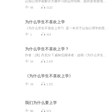
认知心理学家解开大脑学习的运作结构，如何更有效地学习与思考本书以“人类是如何思考和学习的”为线索，按章节依次阐述了大脑关于学习的10项基本运作原理，回答了诸如为何我们无须费力就能记住热播剧剧情却记不住知识等普遍学习困惑，揭示了故事、情感、...
66
2122
为什么学生不喜欢上学
《为什么学生不喜欢上学?》是一本关于认知心理学的普及读物，也是一本教育心理学的入门书籍。书中的许多观点新颖而深刻。如开篇伊始关于大脑的作用的分析，作者认为，大脑不是用来思考的，它的真正作用在于使你避免思考。虽然人类生来就具有好奇心，但是我们不是天生的杰出思想者，除非认知环境符合一定的要求，否则我们会尽可能地避免思考。作者指出，学生是否喜欢学校，在很大程度上取决于学校能否持续地让学生体验到解决问题的愉悦感。...
1
414
为什么学生不喜欢上学？
作者：[美] 丹尼尔·T.威林厄姆译者：赵萌《为什么学生不喜欢上学?》一书，是美国弗吉尼亚大学心理学教授威林厄姆的重要著作，是一本深受学生和教师欢迎的教育心理学著作。他用认知心理学的原理，详细分析了学生学习的过程和教师在课堂教学中必须注意的一些问题。书中每一章都运用了一个认知心理学的基本原理，如“事实性的知识先于技能”“记忆是思考的残留物”“我们在已知的环境中理解新的事物”“儿童在学习方面更多的是相似而不是不同”“教学技能可以通过练习而提高”等等。《为什么...
54
2.4万
《为什么学生不喜欢上学》
29
1.3万
我们为什么要上学
80
573