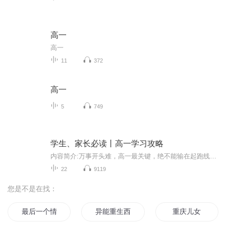
高一
高一
11
372
高一
5
749
学生、家长必读丨高一学习攻略
内容简介:万事开头难，高一最关键，绝不能输在起跑线。本专辑为原创，创作初衷是唤醒学生的高一备考意识。目前家长和学生均不重视高一，只重视高三备考，殊不知一年高考应三年抓。作者/主播:九天老人(贾生旭)，教师，吉林省优秀教师，市全天候教师、十杰教...
22
9119
您是不是在找：
最后一个情人节
异能重生西门庆
重庆儿女