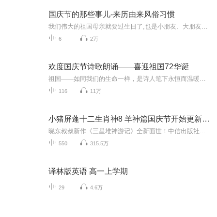
国庆节的那些事儿-来历由来风俗习惯
我们伟大的祖国母亲就要过生日了,也是小朋友、大朋友们最喜欢的“国庆小长假”或说“黄金周”还有说”国庆7天乐”的，说法真是不一而足。那么“国庆节”是怎么来的？自古以来国庆节怎么庆贺？新中国国庆节的来历，以及新中国国庆节的庆贺方式又有哪些呢？ ...
6
2万
欢度国庆节诗歌朗诵——喜迎祖国72华诞
祖国——如同我们的生命一样，是诗人笔下永恒而温暖的主题。在祖国72周年华诞来临之际，特创建这个诗歌朗诵专辑，诵读经典爱国篇章，和大家一起歌颂祖国，向国庆的献礼！祝愿伟大的祖国繁荣富强，祝愿大家国庆节快乐，度过平安快乐的黄金周假期！
116
11万
小猪屏蓬十二生肖神8 羊神篇国庆节开始更新啦！
晓东叔叔新作《三星堆神游记》全新面世！中信出版社出版！京东当当淘宝均有售！点蓝色字收听——《小猪屏蓬爆笑日记2024》《小猪屏蓬爆笑日记2》《小猪屏蓬爆笑日记1》让你笑得喘不上气！《我进故宫当富翁——小猪屏蓬故宫财商笔记》教你成为大富翁！《小...
550
315.5万
译林版英语 高一上学期
29
4.6万