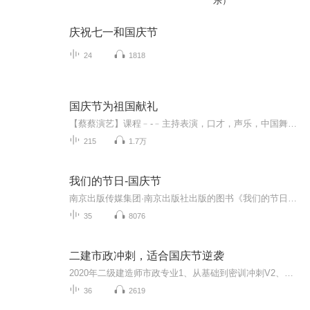
乐）
庆祝七一和国庆节
24
1818
国庆节为祖国献礼
【蔡蔡演艺】课程﹣-﹣主持表演，口才，声乐，中国舞，民族舞。独特的小舞台，专业的录音棚，每一位同学都能成为优秀的小明星。独特的教学模式，轻松上课，快乐学习！知名主持人，舞蹈家，高级教师任职授课！江南总校：河沟街42号三楼 18545856430江北分校...
215
1.7万
我们的节日-国庆节
南京出版传媒集团·南京出版社出版的图书《我们的节日》通过对中国节日文化和节日意义进行深度的挖掘，面向青少年群体构建独具特色的栏目内容，以此丰富春节、元宵节、清明节、端午节、七夕节、中秋节、重阳节等传统节日；六一节、教师节、国庆节等新兴节日的文化内涵和表现形式。促进青少年形成新的节日习俗，提升节日仪式感、认同感。音频作品由金陵朗读者联盟志愿者朗诵，南京音像出版社、金陵图书馆联合制作。
35
8076
二建市政冲刺，适合国庆节逆袭
2020年二级建造师市政专业1、从基础到密训冲刺V2、从精华课程到超压密押V3、0基础同步更新v4、持续更新到2020年考试V5、只要你跟着学让你一次稳拿证V6、渠道超压压题，超压三页纸等独家绝密压题!
36
2619