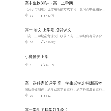
高中生物30讲（高一上学期）
《分子与细胞》让你用听的方式学习、复习高中生物多一种途径，提一分效率，省一点时间，获一大进步！
31
45.4万
高一 语文 上学期 必背课文
《高一上学期必背课文》收录了高一上学期所有需要背诵的内容。听熟再背，事半功倍！加油呀！
20
210.5万
小魔怪要上学
4
66.3万
高一选科家长课堂|高一学生必学选科|新高考
包括基础知识，从专业需求看选科，从学科难度看选科，从个人认知看选科，常见问题解答五个部分。
10
812
高一学生怎样学好生物？