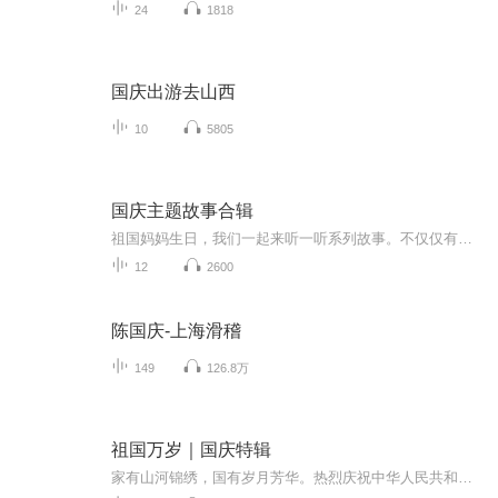
24
1818
国庆出游去山西
10
5805
国庆主题故事合辑
祖国妈妈生日，我们一起来听一听系列故事。不仅仅有《我的祖国》，还有红军故事，也有关于战争的故事，让大家体会到和平年代的不易。
12
2600
陈国庆-上海滑稽
149
126.8万
祖国万岁｜国庆特辑
家有山河锦绣，国有岁月芳华。热烈庆祝中华人民共和国成立73周年！