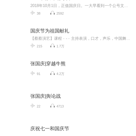
2018年10月1日，正值国庆日。一大早看到一个公号文章，正是文天祥的《己卯十月一日至燕越五日罹狴犴有感而赋》。当然，彼十一非当今的十一。不过数字的巧合还是让人感触，今天拿来读一读，体味一番历史英杰的民族情怀，恰也当时。 根据诗题来看，这组诗是写于十月一日至十月五日之间，是文天祥被俘之后所作，这些诗作不仅有凛凛正气，更也能看的到他百端交集的复杂情感。另一首于右任先生的《望大陆》，微信公号有称《望乡》，一句“山之上国之殇”荡气回肠，一并兴起拿来读了一读。仓促间多有瑕疵...
38
2592
国庆节为祖国献礼
【蔡蔡演艺】课程﹣-﹣主持表演，口才，声乐，中国舞，民族舞。独特的小舞台，专业的录音棚，每一位同学都能成为优秀的小明星。独特的教学模式，轻松上课，快乐学习！知名主持人，舞蹈家，高级教师任职授课！江南总校：河沟街42号三楼 18545856430江北分校...
215
1.7万
张国庆|穿越牛熊
91
4.2万
张国庆|舆论战
22
4713
庆祝七一和国庆节