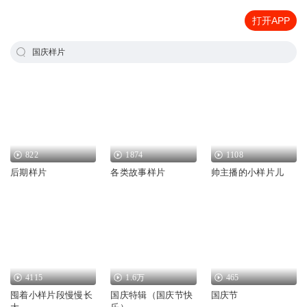
打开APP
国庆样片
822
1874
1108
后期样片
各类故事样片
帅主播的小样片儿
4115
1.6万
465
囤着小样片段慢慢长
国庆特辑（国庆节快
国庆节