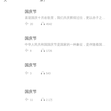
大
乐）
国庆节
喜迎国庆十月欢歌里，我们共庆辉煌过往，更以赤子之心，向未来书写滚烫的誓言——这盛世，值得我们以热爱相拥。
20
4542
国庆节
中华人民共和国国庆节是国家的一种象征，是伴随着国家的出现而出现的。让我们用诗歌朗诵歌颂祖国的繁荣富强，国泰民安。
8
1726
国庆节
3
543
国庆节
11
2.1万