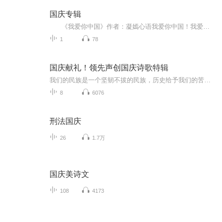
国庆专辑
《我爱你中国》作者：凝嫣心语我爱你中国！我爱你春天蓬勃的秧苗；我爱你秋日金黄的硕果。我爱你中国！我爱你青松气质，我爱你红梅品格！我爱你家乡的甜蔗好像乳汁滋润着我的心窝。我爱你中国，我要把最美的歌儿献给你，我的母亲我的祖国。我爱你中国，我爱...
1
78
国庆献礼！领先声创国庆诗歌特辑
我们的民族是一个坚韧不拔的民族，历史给予我们的苦难都变成了闪着金光的勋章！我们的国家是一个龙腾虎跃的国家，那条巨龙正以不可阻挡之势崛起于神奇的东方！------------------------------------------------值此祖国70周年华诞之际，领先声创以诗歌向祖国献礼！用我们的声音、用我们的热血、用我们的灵魂诵读经典爱国篇章，歌颂我们的祖国！永远繁荣富强！
8
6076
刑法国庆
26
1.7万
国庆美诗文
108
4173