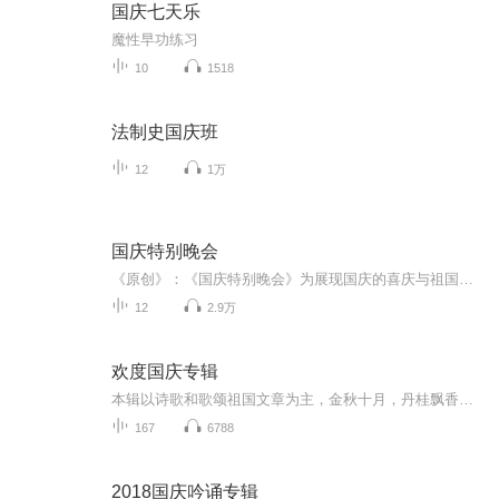
国庆七天乐
魔性早功练习
10
1518
法制史国庆班
12
1万
国庆特别晚会
《原创》：《国庆特别晚会》为展现国庆的喜庆与祖国的深情我将以具体的场景切入从清晨升旗的庄严到街头巷尾的欢庆到历史与当下的交融，用优美的笔触传递对祖国的热爱与自豪！用诗歌和情感美文形式，歌颂祖国的繁荣富强，祝人民幸福安康！
12
2.9万
欢度国庆专辑
本辑以诗歌和歌颂祖国文章为主，金秋十月，丹桂飘香，在这个充满丰收喜悦的季节里，我们满怀激动和自豪，迎来了中华人民共和国76周年华诞。这不仅是一个庄重的纪念日，更是全体中华儿女共同欢庆的盛大的节日，承载着深厚的民族情感和历史意义.
167
6788
2018国庆吟诵专辑