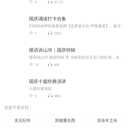
6
82.1万
国庆诵读打卡合集
扫码添加声悦童星老师【造梦者文化-声悦童星】，备注“诵读打卡”报名，已添加好友的，直接发送“诵读打卡”报名，报名成功后进入社群。
7
2303
慢语诉山河｜国庆特辑
慢语诉山河·国庆特辑 序 当秋风掠过天安门的红墙，当桂香漫过万里长江的碧波，我总愿慢下脚步，以声为笔，轻轻描摹这山河的模样。 不必追赶喧嚣的潮，也无需堆砌华丽的词——这一辑里，每一段朗诵都是心底的低语：是对着塞北草原的星子说“国泰”，是向着...
13
808
国庆十篇经典演讲
十篇经典演讲
8
8361
您是不是在找：
庆元纪年
异能重生西门庆
庆余年之长歌行