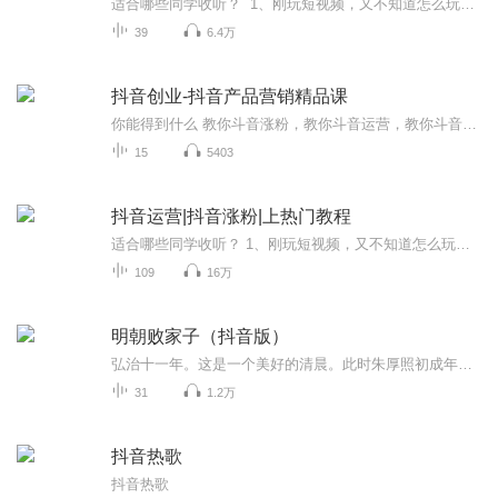
适合哪些同学收听？ 1、刚玩短视频，又不知道怎么玩的小白 2、想快速涨粉百万、成为大V的短视频达人 3、想快速涨粉变现，月入5万以上的普通人 4、想通过短视频实现品牌实时轮播的企业主 5、想通过短视频日出货量过万的货主 6、有想法、有资源，想加入短视频联盟，大家一起玩的同学 通过这次【短视频运营方案班之六脉神剑】课程的学习，你将收获： 1、节省大量时间和金钱，掌握快速玩好抖音快手等短视频平台的方法 2、快速涨粉、快速变现的短视频运营技巧 3、10小时短视频小白变大咖的秘密武器 4、品牌在短视频流量池实时轮番展现的方法 5、日出货量过万的带货技巧 6、各领域短视频大V案例惯用套路 7、短视频运营联盟高增值高附加值社群
39
6.4万
抖音创业-抖音产品营销精品课
你能得到什么 教你斗音涨粉，教你斗音运营，教你斗音赚钱只做颠覆者，不做跟随者抖音如何进行定位；抖音如何账号包装；抖音如何养号让播放量剧增抖音如何快速打造热门；抖音如何高效变现；抖音如何批量做矩阵扩大影响抖音如何运营企业号；抖音常见问题解答；抖音制作的内容素材哪里找神秘惊喜 ...
15
5403
抖音运营|抖音涨粉|上热门教程
适合哪些同学收听？ 1、刚玩短视频，又不知道怎么玩的小白2、想快速涨粉百万、成为大V的短视频达人3、想快速涨粉变现，月入5万以上的普通人4、想通过短视频实现品牌实时轮播的企业主5、想通过短视频日出货量过万的货主
109
16万
明朝败家子（抖音版）
弘治十一年。这是一个美好的清晨。此时朱厚照初成年。此时王守仁和唐伯虎磨刀霍霍，预备科举。此时小冰河期已经来临，绵长的严寒肆虐着大地。此时在南和伯府里，地主家的傻儿子，南和伯的嫡传继承人方继藩……开始了他没羞没躁的败家人生
31
1.2万
抖音热歌
抖音热歌