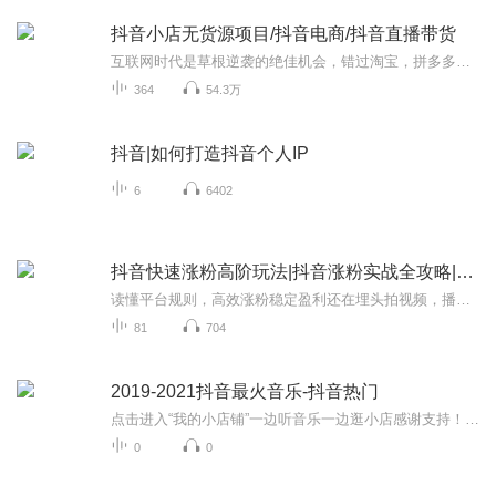
抖音小店无货源项目/抖音电商/抖音直播带货
互联网时代是草根逆袭的绝佳机会，错过淘宝，拼多多，微博，微信公众号，那你绝对不能错过现在的抖音无货源电商，抖音直播，这绝对是未来5年的风口项目，别犹豫，跑步上车！
364
54.3万
抖音|如何打造抖音个人IP
6
6402
抖音快速涨粉高阶玩法|抖音涨粉实战全攻略|抖音流量密码|零基础玩转抖音|抖音全域
读懂平台规则，高效涨粉稳定盈利还在埋头拍视频，播放寥寥无几、粉丝涨得缓慢？投入时间精力做账号，却摸不透平台规则，变现始终无从下手？市面上碎片化、过时的运营技巧杂乱无章，找不到一套完整、可落地的抖音打法？由新媒体实战专家陈海涛倾力打造的《...
81
704
2019-2021抖音最火音乐-抖音热门
点击进入“我的小店铺”一边听音乐一边逛小店感谢支持！关注微信“唐厦科技”公众号，每天免费领外卖红包！全球潮流音乐&喜欢记得点击订阅哦！关注我收听更多精彩节目！抖音2019-2021最火的歌曲大全！免责声明所有资源均来自网络，所有著作权归原作者所有...
0
0