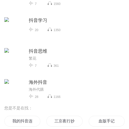
7
1560
抖音学习
20
1350
抖音思维
繁花
7
361
海外抖音
海外代購
28
1166
您是不是在找：
我的抖音连三界
三京夜行抄
血版手记