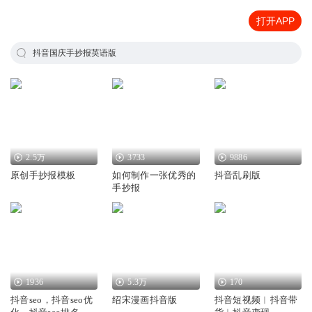
打开APP
抖音国庆手抄报英语版
2.5万
3733
9886
原创手抄报模板
如何制作一张优秀的
抖音乱刷版
手抄报
1936
5.3万
170
抖音seo，抖音seo优
绍宋漫画抖音版
抖音短视频︱抖音带