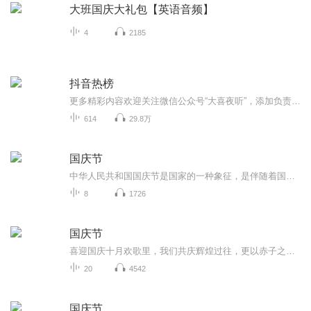
大班国庆大礼包【英语音频】
4
2185
抖音热榜
更多精彩内容欢迎关注微信公众号“大喜夜听”，添加负责人大喜的微信17782933461点歌或者获取专属节目~
614
29.8万
国庆节
中华人民共和国国庆节是国家的一种象征，是伴随着国家的出现而出现的。让我们用诗歌朗诵歌颂祖国的繁荣富强，国泰民安。
8
1726
国庆节
喜迎国庆十月欢歌里，我们共庆辉煌过往，更以赤子之心，向未来书写滚烫的誓言——这盛世，值得我们以热爱相拥。
20
4542
国庆节