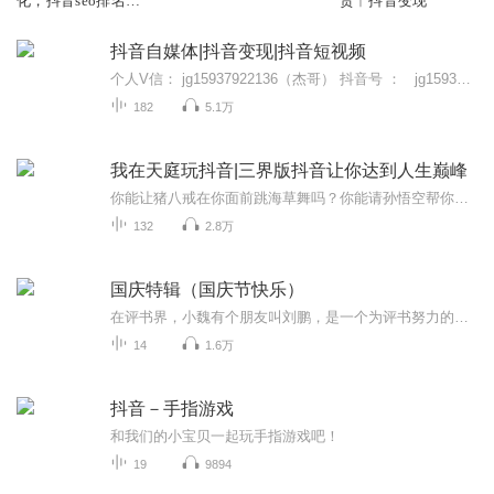
化，抖音seo排名，
货︱抖音变现
抖音seo技术
抖音自媒体|抖音变现|抖音短视频
个人V信： jg15937922136（杰哥） 抖音号 ： jg15937922136 (杰哥智慧说）添加备注：喜马拉雅梦想商学院创始人： 杰 哥社群营销 跨界第一人演讲导师 知识服务者文化、商业、社群、认知、职场、财经、历史等分享，分享里面有大量金句，想通过学习提升...
182
5.1万
我在天庭玩抖音|三界版抖音让你达到人生巅峰
你能让猪八戒在你面前跳海草舞吗？你能请孙悟空帮你教训恶霸吗？告诉你，这些在这里都不是问题。我不是神仙，但是神仙都是我的粉丝。我不是恶魔，但是恶魔全都为我尖叫。因为我的抖音能通天，通地，通三界……通天，通地，通三界
132
2.8万
国庆特辑（国庆节快乐）
在评书界，小魏有个朋友叫刘鹏，是一个为评书努力的小伙子。在2021年国庆期间，他想弄个特辑，便烦劳我给他录个爱国题材的评书小段儿。这种事情，不是特殊情况，小魏一般不会拒绝，也就给其录了一个《鲁迅踢鬼》，等他传完，我再传到我的专辑里。另外，小...
14
1.6万
抖音－手指游戏
和我们的小宝贝一起玩手指游戏吧！
19
9894