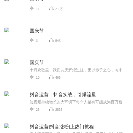
11
2.1万
国庆节
3
543
国庆节
十月欢歌里，我们共庆辉煌过往，更以赤子之心，向未来书写滚烫的誓言——这盛世，值得我们以热爱相拥。
10
465
抖音运营｜抖音实战，引爆流量
短视频持续增长的大环境下每个人都有可能成为百万粉丝的网红博主抓住短视频红利机会，就是成就未来真实打造案例，深入浅出教学用强大且专业级的方法，让你少走弯路助你快速了解平台机制，实现粉丝快速增长，最终变现
23
2833
抖音运营|抖音涨粉|上热门教程