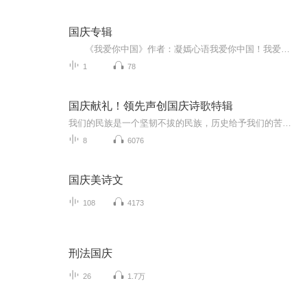
国庆专辑
《我爱你中国》作者：凝嫣心语我爱你中国！我爱你春天蓬勃的秧苗；我爱你秋日金黄的硕果。我爱你中国！我爱你青松气质，我爱你红梅品格！我爱你家乡的甜蔗好像乳汁滋润着我的心窝。我爱你中国，我要把最美的歌儿献给你，我的母亲我的祖国。我爱你中国，我爱...
1
78
国庆献礼！领先声创国庆诗歌特辑
我们的民族是一个坚韧不拔的民族，历史给予我们的苦难都变成了闪着金光的勋章！我们的国家是一个龙腾虎跃的国家，那条巨龙正以不可阻挡之势崛起于神奇的东方！------------------------------------------------值此祖国70周年华诞之际，领先声创以诗歌向祖国献礼！用我们的声音、用我们的热血、用我们的灵魂诵读经典爱国篇章，歌颂我们的祖国！永远繁荣富强！
8
6076
国庆美诗文
108
4173
刑法国庆
26
1.7万