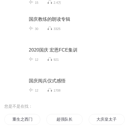
15
2.4万
国庆教练的朗读专辑
30
3325
2020国庆 宏恩FCE集训
12
921
国庆阅兵仪式感悟
12
1708
您是不是在找：
重生之西门庆
超强队长
大庆皇太子