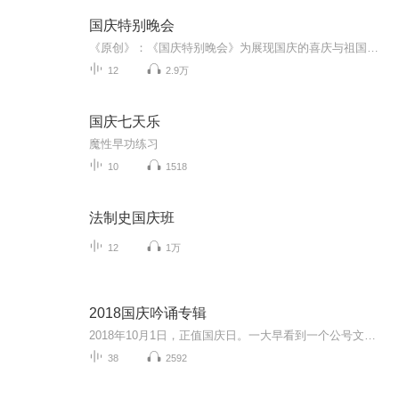
国庆特别晚会
《原创》：《国庆特别晚会》为展现国庆的喜庆与祖国的深情我将以具体的场景切入从清晨升旗的庄严到街头巷尾的欢庆到历史与当下的交融，用优美的笔触传递对祖国的热爱与自豪！用诗歌和情感美文形式，歌颂祖国的繁荣富强，祝人民幸福安康！
12
2.9万
国庆七天乐
魔性早功练习
10
1518
法制史国庆班
12
1万
2018国庆吟诵专辑
2018年10月1日，正值国庆日。一大早看到一个公号文章，正是文天祥的《己卯十月一日至燕越五日罹狴犴有感而赋》。当然，彼十一非当今的十一。不过数字的巧合还是让人感触，今天拿来读一读，体味一番历史英杰的民族情怀，恰也当时。 根据诗题来看，这组诗是写于十月一日至十月五日之间，是文天祥被俘之后所作，这些诗作不仅有凛凛正气，更也能看的到他百端交集的复杂情感。另一首于右任先生的《望大陆》，微信公号有称《望乡》，一句“山之上国之殇”荡气回肠，一并兴起拿来读了一读。仓促间多有瑕疵...
38
2592