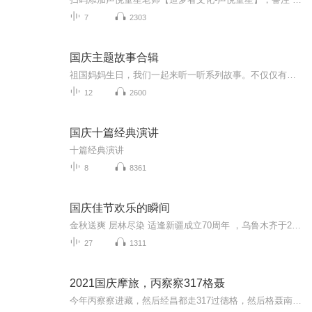
7
2303
国庆主题故事合辑
祖国妈妈生日，我们一起来听一听系列故事。不仅仅有《我的祖国》，还有红军故事，也有关于战争的故事，让大家体会到和平年代的不易。
12
2600
国庆十篇经典演讲
十篇经典演讲
8
8361
国庆佳节欢乐的瞬间
金秋送爽 层林尽染 适逢新疆成立70周年 ，乌鲁木齐于2025年9月23日迎来党中央和习大大带领的慰问团。新疆各族群众欢欣鼓舞，热烈欢迎。
27
1311
2021国庆摩旅，丙察察317格聂
今年丙察察进藏，然后经昌都走317过德格，然后格聂南线，最后沙溪古镇收尾。