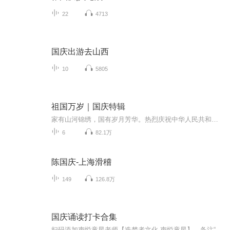
22
4713
国庆出游去山西
10
5805
祖国万岁｜国庆特辑
家有山河锦绣，国有岁月芳华。热烈庆祝中华人民共和国成立73周年！
6
82.1万
陈国庆-上海滑稽
149
126.8万
国庆诵读打卡合集
扫码添加声悦童星老师【造梦者文化-声悦童星】，备注“诵读打卡”报名，已添加好友的，直接发送“诵读打卡”报名，报名成功后进入社群。