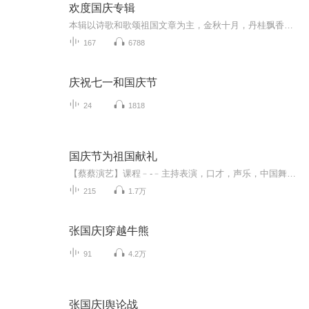
欢度国庆专辑
本辑以诗歌和歌颂祖国文章为主，金秋十月，丹桂飘香，在这个充满丰收喜悦的季节里，我们满怀激动和自豪，迎来了中华人民共和国76周年华诞。这不仅是一个庄重的纪念日，更是全体中华儿女共同欢庆的盛大的节日，承载着深厚的民族情感和历史意义.
167
6788
庆祝七一和国庆节
24
1818
国庆节为祖国献礼
【蔡蔡演艺】课程﹣-﹣主持表演，口才，声乐，中国舞，民族舞。独特的小舞台，专业的录音棚，每一位同学都能成为优秀的小明星。独特的教学模式，轻松上课，快乐学习！知名主持人，舞蹈家，高级教师任职授课！江南总校：河沟街42号三楼 18545856430江北分校...
215
1.7万
张国庆|穿越牛熊
91
4.2万
张国庆|舆论战