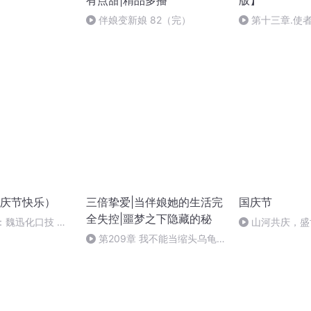
有点甜|精品多播
版】
伴娘变新娘 82（完）
第十三章.使
庆节快乐）
三倍挚爱|当伴娘她的生活完
国庆节
全失控|噩梦之下隐藏的秘
：魏迅化口技 二
山河共庆，盛
般唱法和原生态
第209章 我不能当缩头乌龟
啊