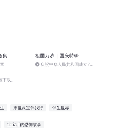
合集
祖国万岁｜国庆特辑
儿童
庆祝中华人民共和国成立73
周年 天安门广场举行升国旗仪式
包下载。
生
末世灵宝伴我行
伴生世界
云传奇
梦之伴生
一人有庆
宝宝听的恐怖故事