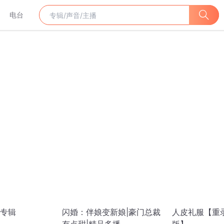
电台
专辑
闪婚：伴娘变新娘|豪门总裁
人皮礼服【重