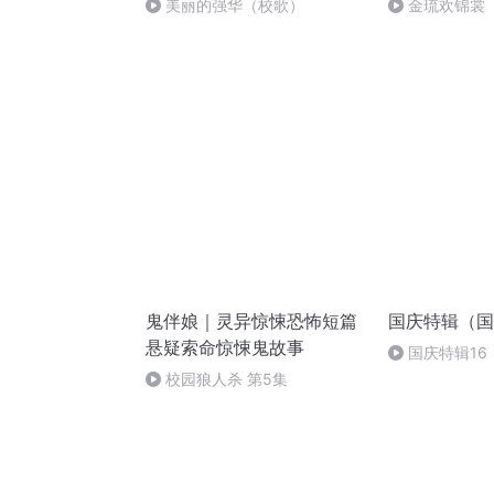
美丽的强华（校歌）
金琉欢锦裳
鬼伴娘｜灵异惊悚恐怖短篇
国庆特辑（国
悬疑索命惊悚鬼故事
国庆特辑16
胡 东方红+一
校园狼人杀 第5集