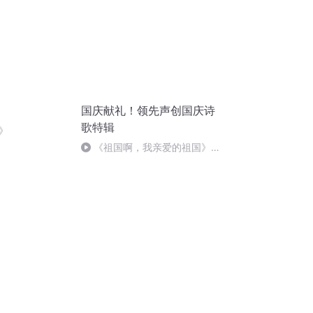
国庆献礼！领先声创国庆诗
歌特辑
》
《祖国啊，我亲爱的祖国》温
婉