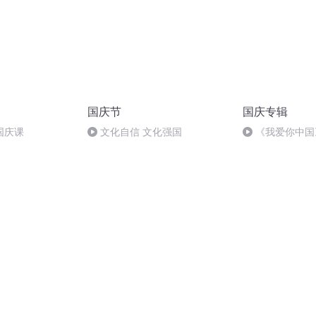
国庆节
国庆专辑
国庆课
文化自信 文化强国
《我爱你中国