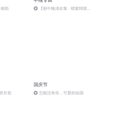
中晚专辑
者相助
【朝午晚清欢集 · 晴絮绡裳午
安谣】
国庆节
世长歌
怎能没有你，可爱的祖国