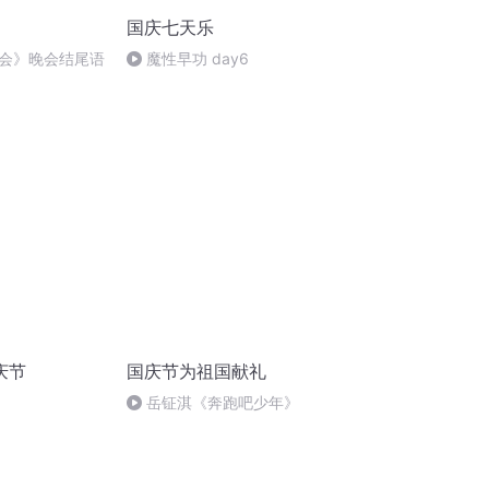
国庆七天乐
会》晚会结尾语
魔性早功 day6
庆节
国庆节为祖国献礼
岳钲淇《奔跑吧少年》