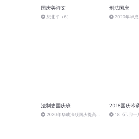
国庆美诗文
刑法国庆
想北平（6）
2020年华
刑法陈 (26)
法制史国庆班
2018国庆吟
2020年华成法硕国庆提高班
18《己卯
法制史马志冰 (12)
日罹狴犴有感而
文天祥 自由吟