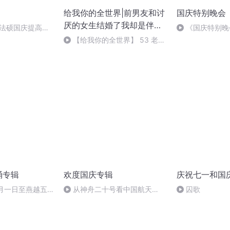
给我你的全世界|前男友和讨
国庆特别晚会
厌的女生结婚了我却是伴娘|
成法硕国庆提高班
《国庆特别晚
爆笑都市言情
【给我你的全世界】 53 老张
告诉了唐心一个坏消息
诵专辑
欢度国庆专辑
庆祝七一和国
十月一日至燕越五
从神舟二十号看中国航天
囚歌
赋》组律18首
的“隐形实力”
诵