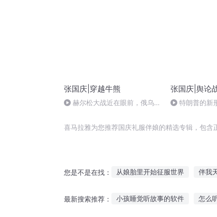
张国庆|穿越牛熊
张国庆|舆论
赫尔松大战近在眼前，俄乌冲
特朗普的新
突的关键之战，将会如何发展？
喜马拉雅为您推荐国庆礼服伴娘的精选专辑，包含
从娘胎里开始征服世界
伴我
您是不是在找：
重生之爱的礼物
生命的礼物
小孩睡觉听故事的软件
怎么
最新搜索推荐：
大庆皇太子
月影相伴