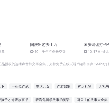
战
国庆出游去山西
国庆诵读打卡
形象
10、千年不倒悬空寺
10月7日-好
正品授权的连播声音和文字全集，支持免费在线试听阅读和有声书MP3打
天下
一生歌伴武
重庆儿女
伴君如歌
神之礼物
无礼书
穿越之大庆帝国
星光伴我行
生日礼物
后老伴时代
庆
听孩子才肯听故事书
听海龟留学故事的英语
听公主的故事大全集