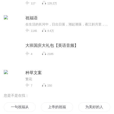
117
126.2万
祝福语
在生活的长河中，日出日落，潮起潮落，夜江斜月里，两三星火是瓜州，缘份让我们相遇相聚，心灵呼唤，爱的寄盼，天天开心，快乐每一天，祝福天天在心间，爱的暖流，伴我们度过每个春夏秋冬！祝福我和我的朋友们，年年岁岁，节目主题:祝福语主播介绍:雍仲昭...
1146
4.4万
大班国庆大礼包【英语音频】
4
2185
种草文案
繁花
7
150
您是不是在找：
一句祝福从此不见
上帝的祝福
为美好的人生献上