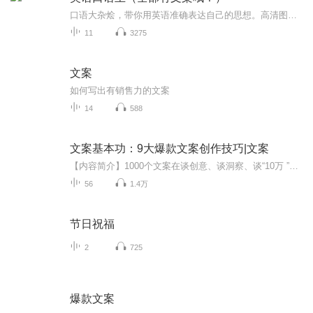
口语大杂烩，带你用英语准确表达自己的思想。高清图片文案，带你无压力学地道口语。如果喜欢我的节目，请保存该二维码在微信中扫一扫给予鼓励和支持哦，这将会使我更有动力！
11
3275
文案
如何写出有销售力的文案
14
588
文案基本功：9大爆款文案创作技巧|文案
【内容简介】1000个文案在谈创意、谈洞察、谈“10万 ”，只有1个文案的基本功过了关。本书重点讲解了优秀文案的9种基本功：词汇力、画面力、故事力、感染力、沟通力、金句力、传播力、销售力和逻辑力。这是一本文案写作实用指南，帮读者校准文字，打磨出扎...
56
1.4万
节日祝福
2
725
爆款文案