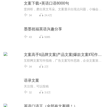
文案下载+英语口语8000句
坚持听，磨出英文耳朵。文案显示出现点问题，小编会尽快解决一下，你也可以加微信账号，回复关键字“英语口语8000句”。下载《英语口语8000句》文案+音频。这样也会比较方便。一定要坚持哦。但下载了并不表示已经学到手了，个人还是觉得每天这样固定听一下...
34
24.4万
墨墨祝福英语兴趣分享
43
5085
文案高手‖品牌文案|产品文案|爆款文案‖写作指南
互联网文案写作指南，广告文案写作思路，企业文案策划核心思维。
34
2万
语录文案
关注我，可以投稿
32
3.6万
英语口语王（全部有文案哦！）