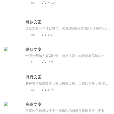
104
75.4万
爆款文案
爆款文案一句话就够了。灵感/想法/思路/创作/传播/转化当今社会最重要的营销就是“书名”“标题”“称号”以及“经典台词”等这些能够瞬间刺激受重心坎，并掌握对方心理活动的一句话即称为广告文案力。文案就如同销售人员的口才一样重要网络营销所造成的新...
104
4950
爆款文案
十万为营销人齐刷好评，激赏推荐！本音频教你解构文案打动人的四大黄金法则，公开18种文案写法，75篇实战案例，手把手教你写出爆款销售力！...
11
1227
博肖文案
各种博肖短篇文章，有大房有二房，大房比较多，有虐有甜。郑重声明！所有文章都是本人原创，侵权必究！
13
3.8万
房琪文案
很喜欢房琪所以找了一些房琪的语录是房琪原声（不是我)我只是大自然的搬运工