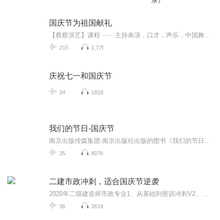
乐）
国庆节为祖国献礼
【蔡蔡演艺】课程﹣-﹣主持表演，口才，声乐，中国舞，民族舞。独特的小舞台，专业的录音棚，每一位同学都能成为优秀的小明星。独特的教学模式，轻松上课，快乐学习！知名主持人，舞蹈家，高级教师任职授课！江南总校：河沟街42号三楼 18545856430江北分校...
215
1.7万
庆祝七一和国庆节
24
1818
我们的节日-国庆节
南京出版传媒集团·南京出版社出版的图书《我们的节日》通过对中国节日文化和节日意义进行深度的挖掘，面向青少年群体构建独具特色的栏目内容，以此丰富春节、元宵节、清明节、端午节、七夕节、中秋节、重阳节等传统节日；六一节、教师节、国庆节等新兴节日的文化内涵和表现形式。促进青少年形成新的节日习俗，提升节日仪式感、认同感。音频作品由金陵朗读者联盟志愿者朗诵，南京音像出版社、金陵图书馆联合制作。
35
8076
二建市政冲刺，适合国庆节逆袭
2020年二级建造师市政专业1、从基础到密训冲刺V2、从精华课程到超压密押V3、0基础同步更新v4、持续更新到2020年考试V5、只要你跟着学让你一次稳拿证V6、渠道超压压题，超压三页纸等独家绝密压题!
36
2619