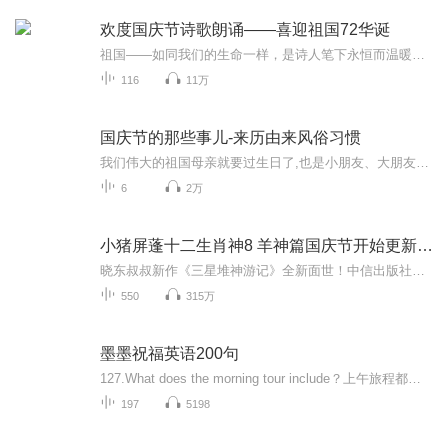
欢度国庆节诗歌朗诵——喜迎祖国72华诞
祖国——如同我们的生命一样，是诗人笔下永恒而温暖的主题。在祖国72周年华诞来临之际，特创建这个诗歌朗诵专辑，诵读经典爱国篇章，和大家一起歌颂祖国，向国庆的献礼！祝愿伟大的祖国繁荣富强，祝愿大家国庆节快乐，度过平安快乐的黄金周假期！
116
11万
国庆节的那些事儿-来历由来风俗习惯
我们伟大的祖国母亲就要过生日了,也是小朋友、大朋友们最喜欢的“国庆小长假”或说“黄金周”还有说”国庆7天乐”的，说法真是不一而足。那么“国庆节”是怎么来的？自古以来国庆节怎么庆贺？新中国国庆节的来历，以及新中国国庆节的庆贺方式又有哪些呢？ ...
6
2万
小猪屏蓬十二生肖神8 羊神篇国庆节开始更新啦！
晓东叔叔新作《三星堆神游记》全新面世！中信出版社出版！京东当当淘宝均有售！点蓝色字收听——《小猪屏蓬爆笑日记2024》《小猪屏蓬爆笑日记2》《小猪屏蓬爆笑日记1》让你笑得喘不上气！《我进故宫当富翁——小猪屏蓬故宫财商笔记》教你成为大富翁！《小...
550
315万
墨墨祝福英语200句
127.What does the morning tour include？上午旅程都包括什么？128.A tour of the city.在市内观光。
197
5198