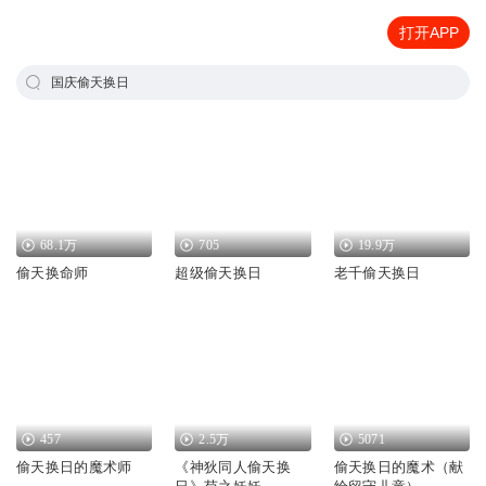
打开APP
国庆偷天换日
68.1万
705
19.9万
偷天换命师
超级偷天换日
老千偷天换日
457
2.5万
5071
偷天换日的魔术师
《神狄同人偷天换
偷天换日的魔术（献