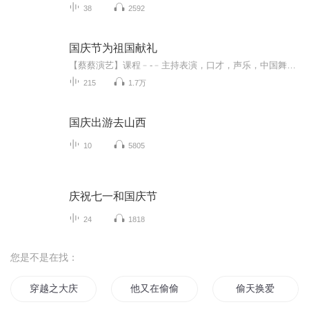
38
2592
国庆节为祖国献礼
【蔡蔡演艺】课程﹣-﹣主持表演，口才，声乐，中国舞，民族舞。独特的小舞台，专业的录音棚，每一位同学都能成为优秀的小明星。独特的教学模式，轻松上课，快乐学习！知名主持人，舞蹈家，高级教师任职授课！江南总校：河沟街42号三楼 18545856430江北分校...
215
1.7万
国庆出游去山西
10
5805
庆祝七一和国庆节
24
1818
您是不是在找：
穿越之大庆帝国
他又在偷偷看我
偷天换爱