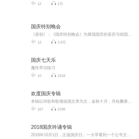
12
1万
国庆特别晚会
《原创》：《国庆特别晚会》为展现国庆的喜庆与祖国的深情我将以具体的场景切入从清晨升旗的庄严到街头巷尾的欢庆到历史与当下的交融，用优美的笔触传递对祖国的热爱与自豪！用诗歌和情感美文形式，歌颂祖国的繁荣富强，祝人民幸福安康！
12
2.9万
国庆七天乐
魔性早功练习
10
1518
欢度国庆专辑
本辑以诗歌和歌颂祖国文章为主，金秋十月，丹桂飘香，在这个充满丰收喜悦的季节里，我们满怀激动和自豪，迎来了中华人民共和国76周年华诞。这不仅是一个庄重的纪念日，更是全体中华儿女共同欢庆的盛大的节日，承载着深厚的民族情感和历史意义.
167
6788
2018国庆吟诵专辑
2018年10月1日，正值国庆日。一大早看到一个公号文章，正是文天祥的《己卯十月一日至燕越五日罹狴犴有感而赋》。当然，彼十一非当今的十一。不过数字的巧合还是让人感触，今天拿来读一读，体味一番历史英杰的民族情怀，恰也当时。 根据诗题来看，这组诗是写于十月一日至十月五日之间，是文天祥被俘之后所作，这些诗作不仅有凛凛正气，更也能看的到他百端交集的复杂情感。另一首于右任先生的《望大陆》，微信公号有称《望乡》，一句“山之上国之殇”荡气回肠，一并兴起拿来读了一读。仓促间多有瑕疵...