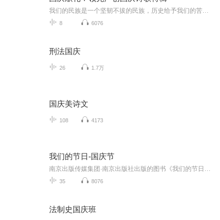
我们的民族是一个坚韧不拔的民族，历史给予我们的苦难都变成了闪着金光的勋章！我们的国家是一个龙腾虎跃的国家，那条巨龙正以不可阻挡之势崛起于神奇的东方！------------------------------------------------值此祖国70周年华诞之际，领先声创以诗歌向祖国献礼！用我们的声音、用我们的热血、用我们的灵魂诵读经典爱国篇章，歌颂我们的祖国！永远繁荣富强！
8
6076
刑法国庆
26
1.7万
国庆美诗文
108
4173
我们的节日-国庆节
南京出版传媒集团·南京出版社出版的图书《我们的节日》通过对中国节日文化和节日意义进行深度的挖掘，面向青少年群体构建独具特色的栏目内容，以此丰富春节、元宵节、清明节、端午节、七夕节、中秋节、重阳节等传统节日；六一节、教师节、国庆节等新兴节日的文化内涵和表现形式。促进青少年形成新的节日习俗，提升节日仪式感、认同感。音频作品由金陵朗读者联盟志愿者朗诵，南京音像出版社、金陵图书馆联合制作。
35
8076
法制史国庆班