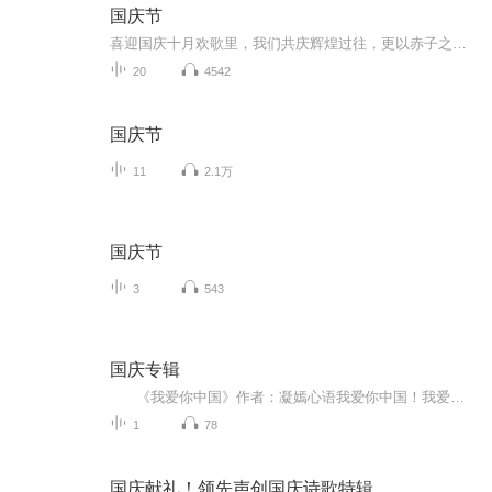
国庆节
喜迎国庆十月欢歌里，我们共庆辉煌过往，更以赤子之心，向未来书写滚烫的誓言——这盛世，值得我们以热爱相拥。
20
4542
国庆节
11
2.1万
国庆节
3
543
国庆专辑
《我爱你中国》作者：凝嫣心语我爱你中国！我爱你春天蓬勃的秧苗；我爱你秋日金黄的硕果。我爱你中国！我爱你青松气质，我爱你红梅品格！我爱你家乡的甜蔗好像乳汁滋润着我的心窝。我爱你中国，我要把最美的歌儿献给你，我的母亲我的祖国。我爱你中国，我爱...
1
78
国庆献礼！领先声创国庆诗歌特辑