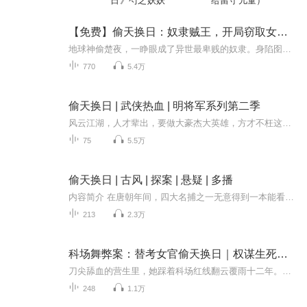
日》芍之妖妖
给留守儿童）
【免费】偷天换日：奴隶贼王，开局窃取女帝机缘！
地球神偷楚夜，一睁眼成了异世最卑贱的奴隶。身陷囹圄？前途渺茫？不！ 他身怀逆天“神级窃天系统”！功法、秘宝、稀有机缘？偷！绝世强者的气运、天骄的未婚妻？照偷不误！从不见天日的奴隶牢笼，到主宰大陆的至尊之巅，他一路偷天换日，高调崛起！ 每一...
770
5.4万
偷天换日 | 武侠热血 | 明将军系列第二季
风云江湖，人才辈出，要做大豪杰大英雄，方才不枉这一生！【内容简介】四大家族与御冷堂六十年一度的对战如期而至，令人意想不到的是真人棋局对弈，以真人为棋子，子消人亡！与此同时，杨惊弦的真实身份却引出了一个更为重要的秘密......改编自漫画《明将...
75
5.5万
偷天换日 | 古风 | 探案 | 悬疑 | 多播
内容简介 在唐朝年间，四大名捕之一无意得到一本能看到未来的天数，一切好像都是按照天书所写发生，是命由天定，还是我命由我不由天那。看他如何逆天改命。
213
2.3万
科场舞弊案：替考女官偷天换日｜权谋生死局｜古风悬疑
刀尖舔血的营生里，她踩着科场红线翻云覆雨十二年。从泥潭里爬出的狡黠孤女，左手能仿百家字迹，右腕可拟八股策论，四十二场替考未尝败绩。却在最后一次收手时，被当朝最铁面无情的刑狱重臣扼住了命脉。寒刃抵颈的刹那，她粲然一笑：“大人可知，您撕碎的...
248
1.1万