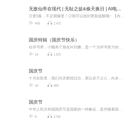
无敌仙帝在现代 | 无耻之徒&偷天换日 | AI电子书
日更5集，不定期爆更！订阅可以收到更新提醒哦~ 【内容简介】 他是史上最无耻的仙帝,是仙界第一大祸害。就在他绝望的时候,一缕残魂,被顶级神器九天炫光伞带到了21世纪的现代化大都市,而后本性不改的他的人生将会如何呢? 【作者介绍】 作者：骨灰级烟鬼...
400
1.4万
国庆特辑（国庆节快乐）
在评书界，小魏有个朋友叫刘鹏，是一个为评书努力的小伙子。在2021年国庆期间，他想弄个特辑，便烦劳我给他录个爱国题材的评书小段儿。这种事情，不是特殊情况，小魏一般不会拒绝，也就给其录了一个《鲁迅踢鬼》，等他传完，我再传到我的专辑里。另外，小...
14
1.6万
国庆节
十月欢歌里，我们共庆辉煌过往，更以赤子之心，向未来书写滚烫的誓言——这盛世，值得我们以热爱相拥。
10
465
国庆节
中华人民共和国国庆节是国家的一种象征，是伴随着国家的出现而出现的。让我们用诗歌朗诵歌颂祖国的繁荣富强，国泰民安。
8
1726