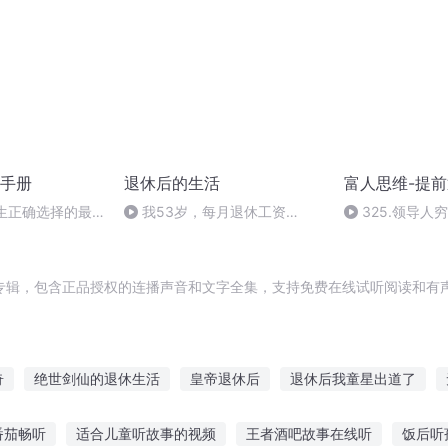
手册
退休后的生活
富人思维-提
人生正确选择的最
我53岁，每月退休工资
325.领导人
3200，每天过着悠闲清净、与
的教训4
世无争的日子（原创）
专辑，包含正品授权的连播声音和文字全集，支持免费在线试听阅读和有声
奇
绝世剑仙的退休生活
皇帝退休后
退休后我童星出道了
退休的我被迫成了大将
退休计划
都市至尊的退休生活
退休魔
番茄畅听
适合儿童听故事的视频
王者酒吧故事在线听
饭后听