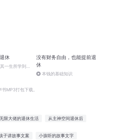
前退休
没有财务自由，也能提前退
休
穷其一生所学到
本钱的基础知识
书MP3打包下载。
无限大佬的退休生活
从主神空间退休后
王的佛系生活日常
最终BOSS的退休生活
孩子讲故事文案
小孩听的故事文字