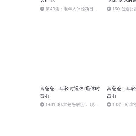
该咋花
退休 退休时
第40集：老年人体检项目怎
150.创造
么选？这些项目真没必要做！
重要特质
富爸爸：年轻时退休 退休时
富爸爸：年轻
富有
富有
1431 66.富爸爸解读： 现金
1431 66
流模式
流模式