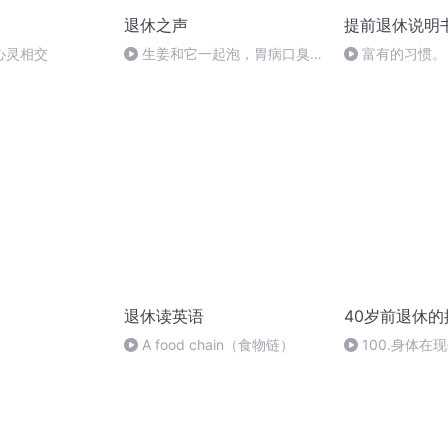
退休之声
提前退休说明
心灵相交
生姜和它一起泡，胃病口臭全
富有的习惯。
赶跑，赘肉消失了!
退休读英语
40岁前退休
A food chain（食物链）
100.身体在
系统是2000年