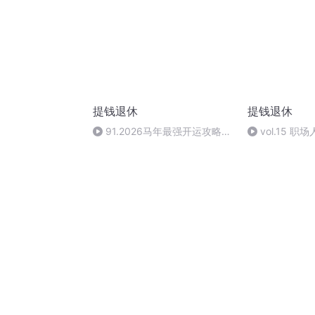
提钱退休
提钱退休
91.2026马年最强开运攻略！
vol.15 
速听赢在起跑线
识：保单避坑
一金