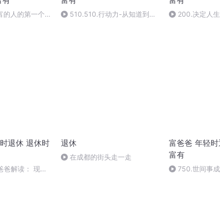
富有
富有
富有
财富的人的第一个
510.510.行动力-从知道到做
200.决定人
到最需要的是什么？
关键因素！
时退休 退休时
退休
富爸爸 年轻时
富有
在成都的街头走一走
.富爸爸解读： 现金
750.世间事