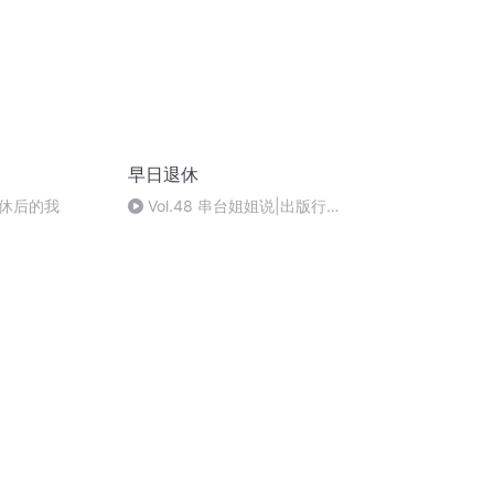
早日退休
休后的我
Vol.48 串台姐姐说|出版行业
起底：童书销量大涨是这代人对
短视频最后的抵抗