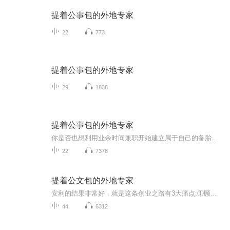
提着公事包的外地专家
22
773
提着公事包的外地专家
29
1838
提着公事包的外地专家
你是否也想利用业余时间兼职开始建立属于自己的备胎管道事业，来额外增加自己的收入来源呢，一个有人教，有人帮的轻创业平台，自己认真花3-5个月时间边学边做，可以每月获得几百、几千到过万以上的收入！事业管道做成之后不干了照样有资产性的被动收入拿，...
22
7378
提着公文包的外地专家
安利的结果非常好，就是这条创业之路有3大痛点:①顾客难开发，顾客不忠诚，②伙伴起步挣不到钱，人才流失率高，③开会学习出差费用大，很难兼顾家庭、工作、安利，导致家人反对。面对这些痛点，成冠盛和利用8年的时间研发了一套打开安利事业成功之门的金钥...
44
6312