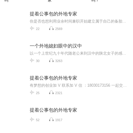
吗
家
吗？
提着公事包的外地专家
你是否也想利用业余时间兼职开始建立属于自己的备胎管道事业，来额外增加自己的收入来源呢，一个有人教，有人帮的轻创业平台，自己认真花3-5个月时间边学边做，可以每月获得几百、几千到过万以上的收入！事业管道做成之后不干了照样有资产性的被动收入拿，...
22
2569
一个外地媳妇眼中的汉中
以一个上世纪九十年代随老公来到汉中的陕北女子的感受和视角，跟大家聊聊关于汉中
30
3263
提着公事包的外地专家
有梦想的创业加 V 联系加 V 信 ：18030173156 一起交流 安利的结果非常好，就是这条创业之路有3大痛点:①顾客难开发，顾客不忠诚，②伙伴起步挣不到钱，人才流失率高，③开会学习出差费用大，很难兼顾家庭、工作、安利，导致家人反对。面对这些痛点，成冠...
25
2321
提着公事包的外地专家
52
1917