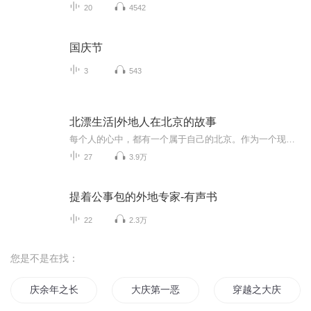
20
4542
国庆节
3
543
北漂生活|外地人在北京的故事
每个人的心中，都有一个属于自己的北京。作为一个现代化的国际大都市，内在却有它抹不去的古朴和怀旧。 三千年的历史，六朝故都，不仅汇集了元明清以来的中华文化，也荟萃了众多名胜古迹和人文景观，更有八方来客，宗教、文化、语言在这里融合，兼容并蓄。清华、北大，香山红叶，竹林遍地的紫竹院、环境幽雅的玉渊潭……想要描绘出北京的模样，真的很难，红墙外的宁静小路，胡同儿里的转弯抹角儿，还有车水马龙的国贸桥，以及石砖小径的未名湖畔，处处都有北京的身影，只有用心去感受，去聆听，才能听到它的内心独白...
27
3.9万
提着公事包的外地专家-有声书
22
2.3万
您是不是在找：
庆余年之长歌行
大庆第一恶
穿越之大庆帝国