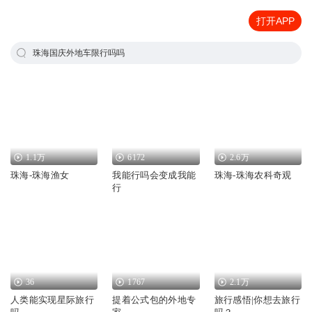
打开APP
珠海国庆外地车限行吗吗
1.1万
6172
2.6万
珠海-珠海渔女
我能行吗会变成我能
珠海-珠海农科奇观
行
36
1767
2.1万
人类能实现星际旅行
提着公式包的外地专
旅行感悟|你想去旅行