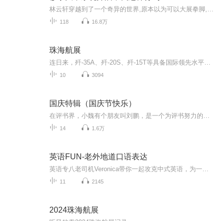
林云轩穿越到了一个奇异的世界,原本以为可以大展拳脚,没想到却一无是处。为了在这个世界立足,他不得不用各种手段伪装自己,假装自己很强大。没想到某一天,林云轩竟然觉醒了一个神奇的本领,可以秒杀此世的强者。抓住这个机会,林云轩马上开始暗中收割所有强者...
118
16.8万
珠海航展
连日来，歼-35A、歼-20S、歼-15T等具备国际领先水平的国产战机，首次来华的俄罗斯第五代战机苏-57、时隔8年再来的“勇士”飞行表演队，首次参展的人民海军，彩虹-9、彩虹-7等先进无人机和红旗-19地空导弹武器系统等武器装备，频频“刷爆”热搜。据悉，来华...
10
3094
国庆特辑（国庆节快乐）
在评书界，小魏有个朋友叫刘鹏，是一个为评书努力的小伙子。在2021年国庆期间，他想弄个特辑，便烦劳我给他录个爱国题材的评书小段儿。这种事情，不是特殊情况，小魏一般不会拒绝，也就给其录了一个《鲁迅踢鬼》，等他传完，我再传到我的专辑里。另外，小...
14
1.6万
英语FUN-老外地道口语表达
英语专八老司机Veronica带你一起攻克中式英语，为一口地道的英语口语而努力。“英语地道表达”小栏目，每期会选取老外最常用的口语小词短语或句子，让你身临其境学到最地道的英语口语表达，希望栏目的每一处都能让你们感受到暖心细心和专业，愿你我都爱上...
11
2145
2024珠海航展