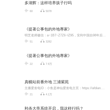
多湖辉：这样培养孩子行吗
60
5078
《提著公事包的外地專家》
明芝老师徽信：a~1B7~Z7Z6~lZ95，安利中国自98年后，绝大多数的团队还是做销售拼业绩，大健康的产业的口号是没错，但运作方法都偏离了直销的本质，这个生意的核心是建立稳健的网络管道，而产品在里面流通，产生源源不断的现金流，从而收获财务的自由，盛和...
51
3282
《提著公事包的外地專家》
22
7.9万
真幌站前番外地 三浦紫苑
主播爱发电ID：小鱼是神仙爱发电主页：https://afdian.net/@xyssx在这里，用爱发电，投喂小鱼！《真幌站前番外地》讲述的依然是多田便利屋的故事。作为《真幌站前多田便利屋》的续篇，多田和行天的便利屋在继续，他们与各色人等的相遇也在继续。第一部中曾出现的年轻黑社会老大阿星，大福饼似的曾根田老太太，孤僻的小学生由良，有个偏执老伴的冈夫人，在本书中延续他们新的故事……真幌站前的便利屋也迎来了新客户：精明干练的丧夫女社长、对同事的钻戒恨之入骨的年轻女白领，斤斤计较着家庭健康管理的母亲。而在介入这些或熟悉或陌生的人们生活的同时，多田与行天的关系也有种种微妙变化。啜饮人世冷暖，守望幸福回归。弱小却闪烁着温暖微光的便利屋，驯养与被驯养的多田与行天，终将走向何方呢？
21
4.1万
秒杀大帝系统开启，我这样行吗？