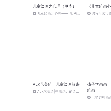
儿童绘画之心理（更毕）
《儿童绘画心
儿童绘画之心理—— 九 教育
课程性质，
上的结论
ALK艺美绘 | 儿童绘画解密
孩子学画画｜
绘画
ALK艺美绘|中班幼儿的绘画
行为特点
【杨帅聊画
画，为什么要
来？