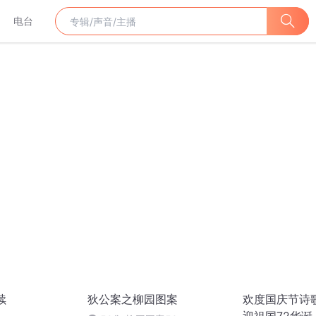
电台
续
狄公案之柳园图案
欢度国庆节诗