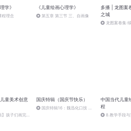
理学》
《儿童绘画心理学》
多播 | 龙图案卷
之城
课程理念
第五章 第三节 三、自画像
龙图案卷集·续
儿童美术创意
国庆特辑（国庆节快乐）
中国当代儿童
程
国庆特辑16：魏迅化口技 二
胡 东方红+一般唱法和原生态
画】孩子们画完
8.教学手段
鼓励她（他）讲出