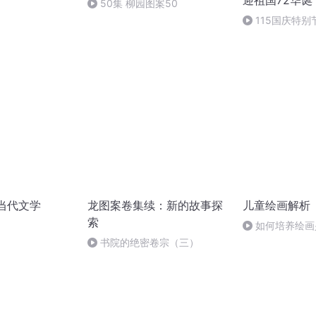
迎祖国72华诞
50集 柳园图案50
115国庆特别
中国梦
|当代文学
龙图案卷集续：新的故事探
儿童绘画解析
索
如何培养绘画
书院的绝密卷宗（三）