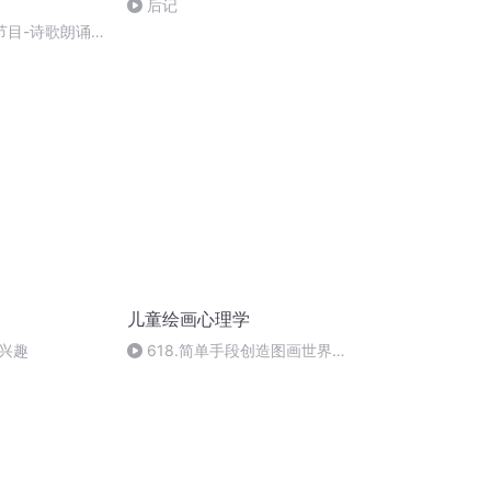
后记
节目-诗歌朗诵-
儿童绘画心理学
兴趣
618.简单手段创造图画世界/
文化变异及群体模式【10.3】