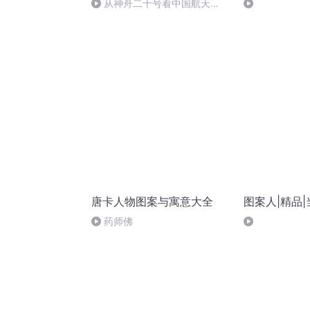
从神舟二十号看中国航天
的“隐形实力”
唐卡人物图案与寓意大全
图案人|精品
药师佛