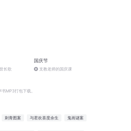
国庆节
世长歌
支教老师的国庆课
书MP3打包下载。
刺青图案
与君欢喜度余生
鬼画谜案
春
凰图如画囚爱小王后
血绘天下