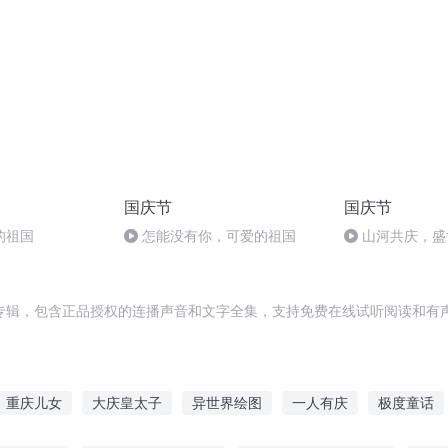
国庆节
国庆节
的祖国
怎能没有你，可爱的祖国
山河共庆，盛
专辑，包含正品授权的连播声音和文字全集，支持免费在线试听阅读和有声
重庆儿女
大庆皇太子
异世界绘图
一人有庆
极度童话
绘画侦探
画骨图鉴
与你清欢度
童话之就是喜欢
妙手绘