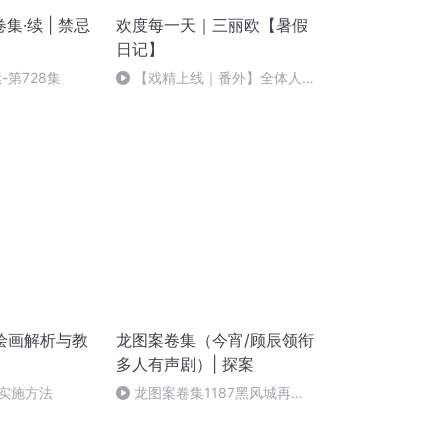
集·续 | 禁忌
欢度每一天｜三丽欧【暑假
日记】
-第728集
【戏精上线｜番外】全体人物
介绍
绘画解析与教
龙图案卷集（今宵/顾辰领衔
多人有声剧）| 探案
与实施方法
龙图案卷集1187黑风城再会
(完结)