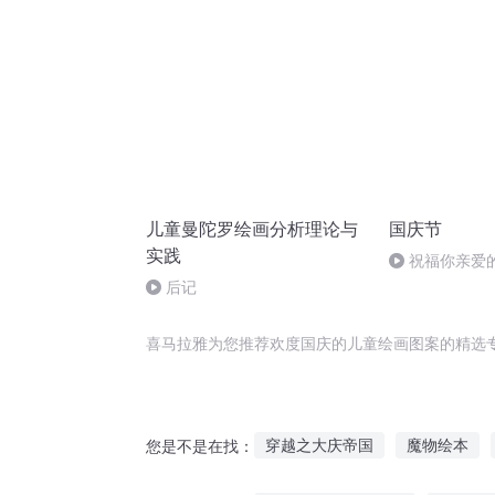
儿童曼陀罗绘画分析理论与
国庆节
实践
祝福你亲爱
后记
喜马拉雅为您推荐欢度国庆的儿童绘画图案的精选
穿越之大庆帝国
魔物绘本
您是不是在找：
天书绘梦
钱妤手绘原画集