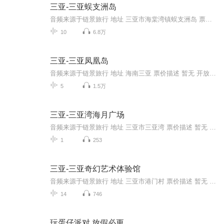
三亚-三亚蜈支洲岛
音频来源于链景旅行 地址 三亚市海棠湾镇蜈支洲岛 票价描述 暂无 开放时间 07:30 - 17:00 乘车信息 1.自驾车路线海口——蜈支洲岛：东线高速公路→藤桥路口转走老东线高速公路→经林旺镇→公路标志牌“蜈支洲岛”三亚——蜈支洲岛：田独→亚龙湾分叉路口→...
10
6.8万
三亚-三亚凤凰岛
音频来源于链景旅行 地址 海南三亚 票价描述 暂无 开放时间 全天 乘车信息 暂无
5
1.5万
三亚-三亚湾海月广场
音频来源于链景旅行 地址 三亚市三亚湾 票价描述 暂无 开放时间 全天 乘车信息 至机场30分钟，大东海15分钟，亚龙湾40分钟，长途汽车站10分钟，火车站20分钟。207路公交车经过。
1
253
三亚-三亚奇幻艺术体验馆
音频来源于链景旅行 地址 三亚市港门村 票价描述 暂无 开放时间 全天 乘车信息 自驾 1、大东海方向过来在三亚大桥桥头右转进到河东路，走50米到达。 2、第一市场方向过来过三亚大桥左转进到河东路，走50米到达。 3、创业大夏方向过新风桥右转进到河...
14
746
玩蛋仔派对 放假必更