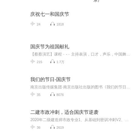
乐）
庆祝七一和国庆节
24
1818
国庆节为祖国献礼
【蔡蔡演艺】课程﹣-﹣主持表演，口才，声乐，中国舞，民族舞。独特的小舞台，专业的录音棚，每一位同学都能成为优秀的小明星。独特的教学模式，轻松上课，快乐学习！知名主持人，舞蹈家，高级教师任职授课！江南总校：河沟街42号三楼 18545856430江北分校...
215
1.7万
我们的节日-国庆节
南京出版传媒集团·南京出版社出版的图书《我们的节日》通过对中国节日文化和节日意义进行深度的挖掘，面向青少年群体构建独具特色的栏目内容，以此丰富春节、元宵节、清明节、端午节、七夕节、中秋节、重阳节等传统节日；六一节、教师节、国庆节等新兴节日的文化内涵和表现形式。促进青少年形成新的节日习俗，提升节日仪式感、认同感。音频作品由金陵朗读者联盟志愿者朗诵，南京音像出版社、金陵图书馆联合制作。
35
8076
二建市政冲刺，适合国庆节逆袭
2020年二级建造师市政专业1、从基础到密训冲刺V2、从精华课程到超压密押V3、0基础同步更新v4、持续更新到2020年考试V5、只要你跟着学让你一次稳拿证V6、渠道超压压题，超压三页纸等独家绝密压题!
36
2619