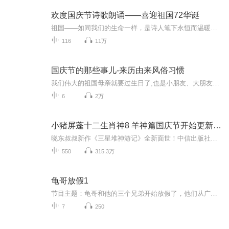
欢度国庆节诗歌朗诵——喜迎祖国72华诞
祖国——如同我们的生命一样，是诗人笔下永恒而温暖的主题。在祖国72周年华诞来临之际，特创建这个诗歌朗诵专辑，诵读经典爱国篇章，和大家一起歌颂祖国，向国庆的献礼！祝愿伟大的祖国繁荣富强，祝愿大家国庆节快乐，度过平安快乐的黄金周假期！
116
11万
国庆节的那些事儿-来历由来风俗习惯
我们伟大的祖国母亲就要过生日了,也是小朋友、大朋友们最喜欢的“国庆小长假”或说“黄金周”还有说”国庆7天乐”的，说法真是不一而足。那么“国庆节”是怎么来的？自古以来国庆节怎么庆贺？新中国国庆节的来历，以及新中国国庆节的庆贺方式又有哪些呢？ ...
6
2万
小猪屏蓬十二生肖神8 羊神篇国庆节开始更新啦！
晓东叔叔新作《三星堆神游记》全新面世！中信出版社出版！京东当当淘宝均有售！点蓝色字收听——《小猪屏蓬爆笑日记2024》《小猪屏蓬爆笑日记2》《小猪屏蓬爆笑日记1》让你笑得喘不上气！《我进故宫当富翁——小猪屏蓬故宫财商笔记》教你成为大富翁！《小...
550
315.3万
龟哥放假1
节目主题：龟哥和他的三个兄弟开始放假了，他们从广州回来之后正式开始了寒假生活，他们有很多作业，每天都挺充实。拉布布和企鹅也很喜欢放假，因为有大量时间可以和跟龟哥一起玩。
7
250