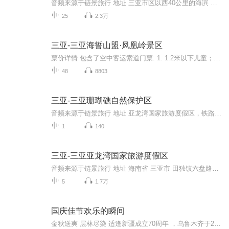
音频来源于链景旅行 地址 三亚市区以西40公里的海滨 票价描述 135元 开放时间 乘车信息 从市区出发，驱车上西线高速，在崖城、大小洞天出口下高速路，然后据路标指示可抵达大小洞天。公交：一，2路及4路普通车，属私人经营车辆，由于投入使用较久，车辆较...
25
2.3万
三亚-三亚海誓山盟·凤凰岭景区
票价详情 包含了空中客运索道门票: 1. 1.2米以下儿童；70周岁以上老人凭身份证；现役士兵、军官凭军残证，士兵、军官证：80元。 2. 60-70周岁老年人、残疾人、海南身份证；学生证；1.2-1.4米儿童：105元。 3. 国家新闻总署出版颁发的记者证：免票 适宜 四...
48
8803
三亚-三亚珊瑚礁自然保护区
音频来源于链景旅行 地址 亚龙湾国家旅游度假区，铁路南光明段1号 票价描述 暂无 开放时间 暂无 乘车信息 暂无
1
140
三亚-三亚亚龙湾国家旅游度假区
音频来源于链景旅行 地址 海南省 三亚市 田独镇六盘路附近 票价描述 42 开放时间 早7:30—晚18:00 乘车信息 ◇乘海口至三亚的省直快车，再乘中巴至目的地市区工人文化宫处坐到田独的专线车到田独镇终点站（2元）；再坐三轮车进亚龙湾旅游度假区，（5元）。...
5
1.7万
国庆佳节欢乐的瞬间
金秋送爽 层林尽染 适逢新疆成立70周年 ，乌鲁木齐于2025年9月23日迎来党中央和习大大带领的慰问团。新疆各族群众欢欣鼓舞，热烈欢迎。