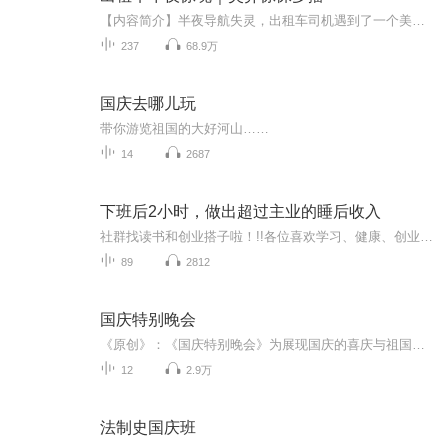
【内容简介】半夜导航失灵，出租车司机遇到了一个美女搭车，原以为是场艳遇，没曾想却是人生噩梦的开端…望着手里的一堆冥币，司机心中的恐惧达到了顶峰…【作者简介】可怜小猫，网络知名作家。【主播介绍】王玮琦、刘博、许七星等。【购买须知】1.本作品...
237
68.9万
国庆去哪儿玩
带你游览祖国的大好河山……
14
2687
下班后2小时，做出超过主业的睡后收入
社群找读书和创业搭子啦！!!各位喜欢学习、健康、创业的伙伴：大家好！我组建了一个读书创业杜群，如果你喜欢读书或者想拥有一个事业机会的话，可以加微mx04188，我邀请你进读书群。为什么要做读书会？1.一个人读书，很多人很难坚持下去，但一群人，能相互...
89
2812
国庆特别晚会
《原创》：《国庆特别晚会》为展现国庆的喜庆与祖国的深情我将以具体的场景切入从清晨升旗的庄严到街头巷尾的欢庆到历史与当下的交融，用优美的笔触传递对祖国的热爱与自豪！用诗歌和情感美文形式，歌颂祖国的繁荣富强，祝人民幸福安康！
12
2.9万
法制史国庆班