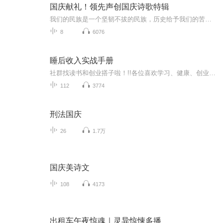
国庆献礼！领先声创国庆诗歌特辑
我们的民族是一个坚韧不拔的民族，历史给予我们的苦难都变成了闪着金光的勋章！我们的国家是一个龙腾虎跃的国家，那条巨龙正以不可阻挡之势崛起于神奇的东方！------------------------------------------------值此祖国70周年华诞之际，领先声创以诗歌向祖国献礼！用我们的声音、用我们的热血、用我们的灵魂诵读经典爱国篇章，歌颂我们的祖国！永远繁荣富强！
8
6076
睡后收入实战手册
社群找读书和创业搭子啦！!!各位喜欢学习、健康、创业的伙伴：大家好！我组建了一个读书创业杜群，如果你喜欢读书或者想拥有一个事业机会的话，可以加微mx04188，我邀请你进读书群。为什么要做读书会？1.一个人读书，很多人很难坚持下去，但一群人，能相互...
112
3774
刑法国庆
26
1.7万
国庆美诗文
108
4173
出租车午夜惊魂｜灵异惊悚多播