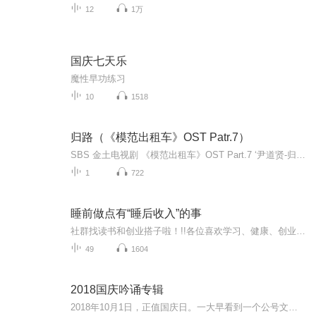
12
1万
国庆七天乐
魔性早功练习
10
1518
归路（《模范出租车》OST Patr.7）
SBS 金土电视剧 《模范出租车》OST Part.7 ‘尹道贤-归路’ 音源上市! 由李帝勋，李絮，金义城主演的SBS金土电视剧《模范出租车》马上要播出最后一集之际，由代表着韩国摇滚的最顶级乐队“YB”的主唱‘尹道贤’参与演唱的《模范出租车》OST Part.7 ‘归路’正式公开了。 “正义消失的社会，只需一通电话就OK”，‘模范出租车’是一部由蒙着面纱的出租车公司彩虹运输和出租车司机金道基（李帝勋饰）代替无辜的受害者完成复仇的私人复仇大义剧，《模范出租车...
1
722
睡前做点有“睡后收入”的事
社群找读书和创业搭子啦！!!各位喜欢学习、健康、创业的伙伴：大家好！我组建了一个读书创业杜群，如果你喜欢读书或者想拥有一个事业机会的话，可以加微mx04188，我邀请你进读书群。为什么要做读书会？1.一个人读书，很多人很难坚持下去，但一群人，能相互...
49
1604
2018国庆吟诵专辑
2018年10月1日，正值国庆日。一大早看到一个公号文章，正是文天祥的《己卯十月一日至燕越五日罹狴犴有感而赋》。当然，彼十一非当今的十一。不过数字的巧合还是让人感触，今天拿来读一读，体味一番历史英杰的民族情怀，恰也当时。 根据诗题来看，这组诗是写于十月一日至十月五日之间，是文天祥被俘之后所作，这些诗作不仅有凛凛正气，更也能看的到他百端交集的复杂情感。另一首于右任先生的《望大陆》，微信公号有称《望乡》，一句“山之上国之殇”荡气回肠，一并兴起拿来读了一读。仓促间多有瑕疵...