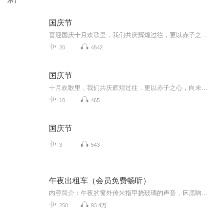
乐）
国庆节
喜迎国庆十月欢歌里，我们共庆辉煌过往，更以赤子之心，向未来书写滚烫的誓言——这盛世，值得我们以热爱相拥。
20
4542
国庆节
十月欢歌里，我们共庆辉煌过往，更以赤子之心，向未来书写滚烫的誓言——这盛世，值得我们以热爱相拥。
10
465
国庆节
3
543
午夜出租车（会员免费畅听）
内容简介：午夜的窗外传来指甲挠玻璃的声音，床底响起若有若无的叹息声，洗澡水突然变成血红色，一个脸色发青的小男孩蹲在楼道的角落里，隔壁传来女人神经质般的尖笑，一个个血脚印在地板上交替浮现，正慢慢逼近……我是一个老司机，说说我开出租20年的见...
250
93.4万