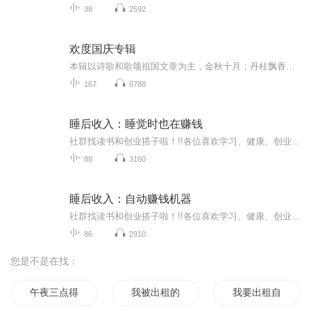
38
2592
欢度国庆专辑
本辑以诗歌和歌颂祖国文章为主，金秋十月，丹桂飘香，在这个充满丰收喜悦的季节里，我们满怀激动和自豪，迎来了中华人民共和国76周年华诞。这不仅是一个庄重的纪念日，更是全体中华儿女共同欢庆的盛大的节日，承载着深厚的民族情感和历史意义.
167
6788
睡后收入：睡觉时也在赚钱
社群找读书和创业搭子啦！!!各位喜欢学习、健康、创业的伙伴：大家好！我组建了一个读书创业杜群，如果你喜欢读书或者想拥有一个事业机会的话，可以加微mx04188，我邀请你进读书群。为什么要做读书会？1.一个人读书，很多人很难坚持下去，但一群人，能相互...
88
3160
睡后收入：自动赚钱机器
社群找读书和创业搭子啦！!!各位喜欢学习、健康、创业的伙伴：大家好！我组建了一个读书创业杜群，如果你喜欢读书或者想拥有一个事业机会的话，可以加微mx04188，我邀请你进读书群。为什么要做读书会？1.一个人读书，很多人很难坚持下去，但一群人，能相互...
86
2910
您是不是在找：
午夜三点得出租车
我被出租的日子
我要出租自己