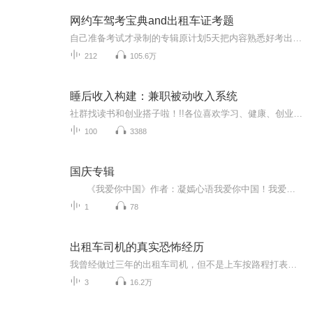
网约车驾考宝典and出租车证考题
自己准备考试才录制的专辑原计划5天把内容熟悉好考出租车证，结果一天半就搞定了内容。中午反复考了10次打底，40分及格50满分，每次最低分都是46分，最高分都是49分。后续再没事补缺补漏下应该问题不大了。我用的是费曼学习法，用自己的语言把题目理解表达出来就掌握了。效果很好。我是边带孩子边工作边有一段没一段地录音的。生了三个孩子记忆力很差了，不过很庆幸用这些办法一次次度过考试阶段。身为家庭主妇真的满怀感恩的心呢！
212
105.6万
睡后收入构建：兼职被动收入系统
社群找读书和创业搭子啦！!!各位喜欢学习、健康、创业的伙伴：大家好！我组建了一个读书创业杜群，如果你喜欢读书或者想拥有一个事业机会的话，可以加微mx04188，我邀请你进读书群。为什么要做读书会？1.一个人读书，很多人很难坚持下去，但一群人，能相互...
100
3388
国庆专辑
《我爱你中国》作者：凝嫣心语我爱你中国！我爱你春天蓬勃的秧苗；我爱你秋日金黄的硕果。我爱你中国！我爱你青松气质，我爱你红梅品格！我爱你家乡的甜蔗好像乳汁滋润着我的心窝。我爱你中国，我要把最美的歌儿献给你，我的母亲我的祖国。我爱你中国，我爱...
1
78
出租车司机的真实恐怖经历
我曾经做过三年的出租车司机，但不是上车按路程打表那种。因为我们这搭客的两轮、三轮摩托很多，和他们的廉价方便竞争不过，所以我一般是做些到周边市县的短途，也就是有客人包车，或象客运中巴一样拣够一车四五个客人，就拉到邻近市县或乡镇。价格比中巴...
3
16.2万