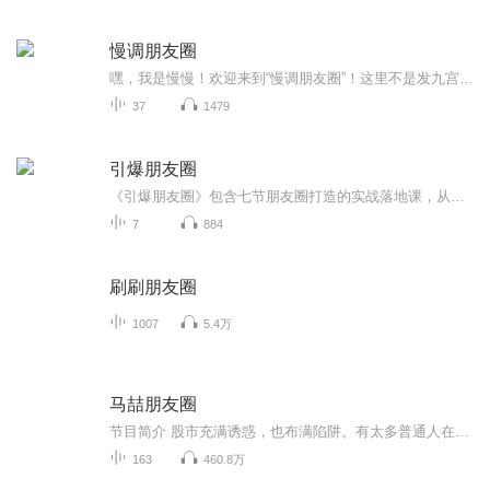
慢调朋友圈
嘿，我是慢慢！欢迎来到“慢调朋友圈”！这里不是发九宫格的地方，而是我和我的朋友们，慢悠悠地聊天唠嗑的“声音版”朋友圈。我们会聊电影、聊艺术、聊生活、聊教育、聊旅行…，也聊那些说不清道不明的小情绪。节奏嘛，就是那种喝了半下午茶的悠闲感。如...
37
1479
引爆朋友圈
《引爆朋友圈》包含七节朋友圈打造的实战落地课，从朋友圈的装修，发朋友的时间，发朋友圈的内容及朋友圈的人设定位，朋友圈互动及如何在朋友成交等，内容经典，实战落地，是名师大咖的精华及李荣老师多年营销经验的总结。希望通过分享这个专辑，让更多人的营销不再难做，也希望大家通过学习这个专辑，让自己真正掌握有关朋友圈的一些知识！为自己打造一个非常棒的朋友圈。
7
884
刷刷朋友圈
1007
5.4万
马喆朋友圈
节目简介 股市充满诱惑，也布满陷阱。有太多普通人在股市输光了积蓄，失去了希望，只留下两鬓白发和呆滞的目光。《马喆朋友圈》是一档持续更新的音频节目，旨在分享马喆先生对股票的理解，帮助更多人不被股市所吞没。股票投资是一项非常专业的工作。投资...
163
460.8万