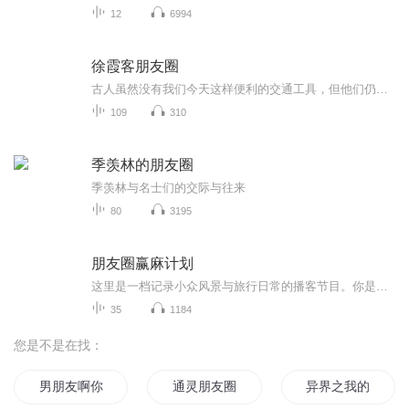
12
6994
徐霞客朋友圈
古人虽然没有我们今天这样便利的交通工具，但他们仍然凭借自己的双脚走过了山山水水，留下了动人的诗篇、珍贵的记载。本书以《徐霞客游记》为蓝本，选择与文中的地点、心情、感悟相关的通俗易懂的古诗词、趣闻逸事，采用微博体的形式，既有对原文的解读，...
109
310
季羡林的朋友圈
季羡林与名士们的交际与往来
80
3195
朋友圈赢麻计划
这里是一档记录小众风景与旅行日常的播客节目。你是不是厌倦了节假日人挤人的网红打卡地？这里没有千篇一律的攻略，只有亲测不踩雷的冷门宝藏地。从城市巷弄到山野秘境，从周末短途游到小长假出行，每期为你分享可直接照抄的拍照点位、出行贴士和避峰技巧...
35
1184
您是不是在找：
男朋友啊你在哪里
通灵朋友圈
异界之我的朋友很