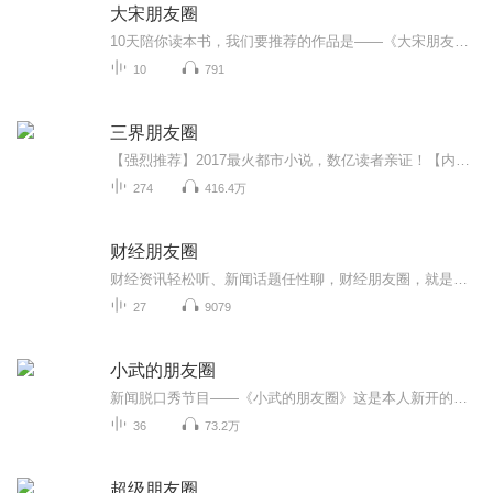
大宋朋友圈
10天陪你读本书，我们要推荐的作品是——《大宋朋友圈》。本书是历史作家李开周关于宋朝文化的新作。作者致力于宋朝文化研究，翻阅宋代笔记和史书，从文献中攫取信息。全书分为宫廷之网、官场之网、科举之网、师友之网、婚嫁之网五个部分，以人物为导引，...
10
791
三界朋友圈
【强烈推荐】2017最火都市小说，数亿读者亲证！【内容简介】古有地藏王地狱不空誓不成佛，今日且看我混迹阴阳两界，一路通吃做个逍遥人间小散仙！等等，先天基础薄弱怎么办？不怕！渡恶灵修百万功德筑仙骨；再等等！修真无敌太无聊怎么办？这简单！携二三...
274
416.4万
财经朋友圈
财经资讯轻松听、新闻话题任性聊，财经朋友圈，就是你的朋友圈
27
9079
小武的朋友圈
新闻脱口秀节目——《小武的朋友圈》这是本人新开的一张专辑，用朋友圈的形式、脱口秀的方式，为大家刷新整理时事热点。节目每周二、周四定期更新，其余时间不间断更新，喜欢的朋友也可以订阅起来。另外不要相信照片上的我，那都是经过PS的，其实本人更帅...
36
73.2万
超级朋友圈