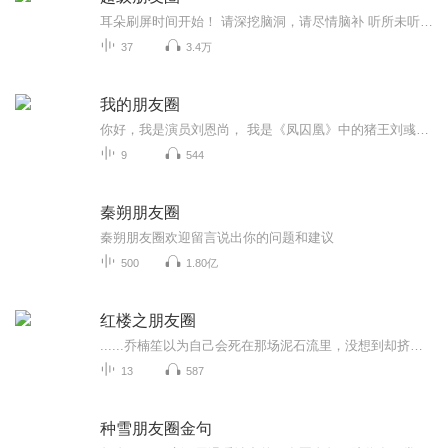
耳朵刷屏时间开始！ 请深挖脑洞，请尽情脑补 听所未听，闻所未闻 惊呆伙伴，笑掉大牙...
37
3.4万
我的朋友圈
你好，我是演员刘恩尚， 我是《凤囚凰》中的猪王刘彧， 我是《楚乔传》里贴心的阿精， 我是《生活启示录》里胡歌的发小， 我是《八九不离十》里李光洁的兄弟， 现在，我是耳机另一头，你的朋友， 临睡前，你是否还躺在床上看着手机，刷着朋友圈呢？ 让我用声音和你分享来自我朋友圈里的故事， 然后，静静的，入眠吧~~~ 让我用声音传递一种温暖的正能量给你， 也许，这一丝温暖未必能打开你的心结， 却能在你的心中种下阳光的种子， 慢慢的，慢慢的， 温暖就在你的心中荡漾开了。
9
544
秦朔朋友圈
秦朔朋友圈欢迎留言说出你的问题和建议
500
1.80亿
红楼之朋友圈
......乔楠笙以为自己会死在那场泥石流里，没想到却挤进了穿越大军，入了红楼。对于穿越，乔楠笙就一个念头活着真好。当然若是还能穿回去，她也不会放弃任何机会哒。带着微信朋友圈穿越的乔楠笙听说只要发够一万条朋友圈，并且每条朋友圈都有一万个点赞，...
13
587
种雪朋友圈金句