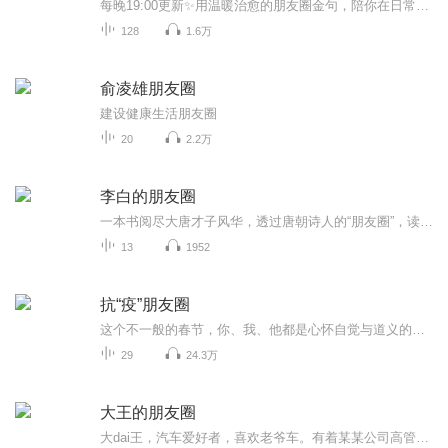
每晚19:00更新✨用温暖治愈的朋友圈金句，陪你在日常里找到力量。想听更多治愈音频，点我头像关注主页，一起慢慢变好。
128
1.6万
俞凌雄朋友圈
建设健康生活朋友圈
20
2.2万
李白的朋友圈
一本书阅尽大唐才子风华，透过唐朝诗人的“朋友圈”，读懂“人设”之外的他们。他们也曾是迷茫焦虑的年轻人。他们已经历的，我们正在经历。我们爱李白，到底在爱着什么？李白，是一种活法。这是一本李白的交游考，也是一本诗传。
13
1952
抗“疫”朋友圈
这个不一般的春节，你、我、他都是心怀自觉与道义的勇士。我们想要你的故事，那些被“治愈”、被帮助、被安慰、在“特殊时期”的点滴故事。让我们彼此鼓励、彼此温暖，共渡难关！
29
24.3万
大王的朋友圈
大dai王，汽车爱好者，喜欢老爷车。有着某某公司高管的职场标签。加班时间、开会时间、堵车时间均可上榜。从事过广告创意、品牌公关、社会化营销、大数据分析等. 除此之外，贪吃好色，内向保守，胆小好面子，也都是他的生活写照。