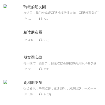
琦叔的朋友圈
在这里，我们会邀请GRE托福行业大咖、GRE超高分的“超级学霸”，以及琦叔现在活跃在各行各业的学生们，分享成长经历，希望能给同学们带来更多学习、就业、生活方面的启发。
10
721
精读朋友圈
466
5.2万
朋友圈实战
每天很忙，很努力，但是收效甚微的微商其实只要改变一点点就可以做的更好，但是如果永远死守瓶颈一尘不变，很快激情耗尽，无人能救。改变的那一点就是：思路！
58
7398
刷刷朋友圈
热点资讯，辛辣点评；毒舌犀利，风趣幽默；一档一本正经胡说八道的脱口秀节目。
155
24.2万