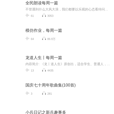
全民朗读每周一篇
不管遇到什么大风大浪，我们都要以乐观的心态看待问题，即使是挫折，也有可能成为我们成长的沃土。罗兰说，一个人如能让自己经常维持像孩子一般纯洁的心灵，用乐观的心情做事，用善良的心肠待人，光明坦诚，他的人生一定比别人快乐得多
61
3053
模仿作业，每周一篇
64
86.9万
龙道人生丨每周一篇
内容简介: 《龙丨道人生》原创出，适合学生、普通人，青少年，聆听的人生向导经历及逆袭思维与方法，带你看清自己，走向人生巅峰播出时间: 每周日一更主播简介: 主播80后，出生东北吉林，现浙江宁波，走过南，闯过北，经历了太多风雨，曾经是个迷茫青年，经历一些沉痛的往事，让我从此改变自己的人生，现想把自己的失败经验，踩过的坑️，与比我小的小耳朵分享共勉！愿小耳朵，避免重蹈覆辙！❤️把逆袭所学，倾囊相送，带你飞向人生天堂❤️鸡蛋，从外打破是食物，从内打破是生命。人生亦是，从外打破是压力，从内打破是成长。如果我们等待别人从外打破你，那么我们注定会成为别人的食物；如果我们能让自己从内打破，那么你会发现，自己的成长相当于一种重生……这个瞬息万变的时代里，人更需要要自我突破。所以我会一步一步教你修心，再教你修身，最后实现身心富足，让你实现下面这句话的状态你若盛开，蝴蝶自来，你若精彩，天自安排
13
4435
国庆七十周年歌曲集(100首)
3
281
小兵日记之新兵趣事多