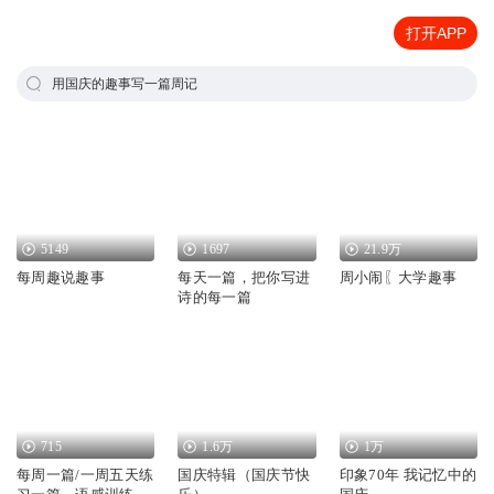
打开APP
用国庆的趣事写一篇周记
5149
1697
21.9万
每周趣说趣事
每天一篇，把你写进
周小闹〖大学趣事
诗的每一篇
715
1.6万
1万
每周一篇/一周五天练
国庆特辑（国庆节快
印象70年 我记忆中的