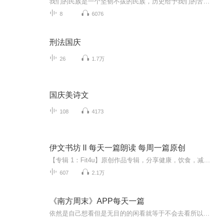
我们的民族是一个坚韧不拔的民族，历史给予我们的苦难都变成了闪着金光的勋章！我们的国家是一个龙腾虎跃的国家，那条巨龙正以不可阻挡之势崛起于神奇的东方！------------------------------------------------值此祖国70周年华诞之际，领先声创以诗歌向祖国献礼！用我们的声音、用我们的热血、用我们的灵魂诵读经典爱国篇章，歌颂我们的祖国！永远繁荣富强！
8
6076
刑法国庆
26
1.7万
国庆美诗文
108
4173
伊文书坊 ll 每天一篇朗读 每周一篇原创
【专辑 1：Fit4u】原创作品专辑，分享健康，饮食，减肥，运动和生活的精彩故事。也用声音分享你我的故事。【专辑 2：伊文书坊 ll 每天一篇朗读 每周一篇原创】坚持每天朗读打卡，用阅读和聆听相伴，用声音分享美文，用声音传导爱和力量，尊重原创。
607
2.1万
《南方周末》APP每天一篇
依然是自己想看但是无目的的闲看就等于不会去看所以想读下来间接性给自己一个目的其中包括南方周末报道以及其他报纸的好文章所有文章全部来自《南方周末》官方APP完全是个人兴趣读得不专业得紧有一点得跟大家报备一下，因为平台规定，我没办法发布政治类文...