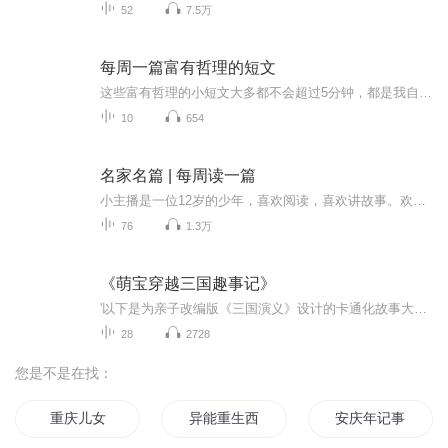
52
7.5万
每周一篇富有哲理的短文
这些富有哲理的小短文大多都不会超过5分钟，都是我自己看书的小心得。啊，当然，有些是网络小说的心得。嗯哼╯^╰
10
654
名家名篇 | 每周读一篇
小主播是一位12岁的少年，喜欢阅读，喜欢讲故事。欢迎大家收听~欢迎关注公众号“驼鸟的杂七杂八”。
76
1.3万
《萌宝穿越三国趣事记》
'以下是为亲子改编版《三国演义》设计的卡通化故事大纲，保留原著主线脉络，融入童趣设定和成长主题，适合亲子共读：书名：《萌宝穿越三国趣事记》第一篇：萌宝三国奇遇记和超能英雄一起闯天下！以下是视频版：主要角色卡通设定刘小贝（刘备）：善良的流浪...
28
2728
您是不是在找：
重庆儿女
异能重生西门庆
安庆年记事