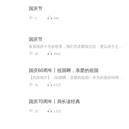
国庆节
3
543
国庆节
喜迎国庆十月欢歌里，我们共庆辉煌过往，更以赤子之心，向未来书写滚烫的誓言——这盛世，值得我们以热爱相拥。
20
4542
国庆60周年丨祖国啊，亲爱的祖国
【内容简介】《祖国啊，亲爱的祖国》作为向国庆60周年献礼的重点出版物，由当代著名诗人、河北省作家协会副主席、《诗选刊》杂志主编郁葱担任主编；由中央人民广播电台著名播音指导方明、雅坤和著名朗诵艺术家瞿弦和、张筠英联袂朗诵，倾情演绎。祖国，如...
31
8.5万
国庆70周年丨局长读经典
22
1.5万