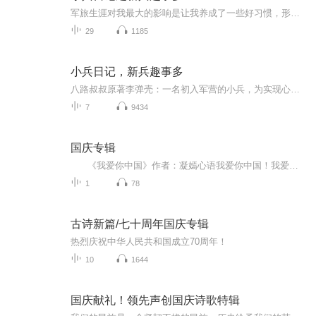
军旅生涯对我最大的影响是让我养成了一些好习惯，形成了一些好品质。比如不找借口、尊重规则、永不放弃、学会忍耐、从崇尚荣誉等等。我把这些称之为“军营法则”。我的故事中贯穿着这些法则，我认为他们对少年儿童的成长极有帮助。——八路本书作者——八路
29
1185
小兵日记，新兵趣事多
八路叔叔原著李弹壳：一名初入军营的小兵，为实现心中的梦想，毅然奔赴远在边疆的军营。他虽然不聪明，但吃苦耐劳，充满正义，积极向上。贾明白：一名老兵，新兵连的班长，为人憨厚，带兵严厉。在他的带领下，战士们完成了重重严格的训练和考核。甄小帅：...
7
9434
国庆专辑
《我爱你中国》作者：凝嫣心语我爱你中国！我爱你春天蓬勃的秧苗；我爱你秋日金黄的硕果。我爱你中国！我爱你青松气质，我爱你红梅品格！我爱你家乡的甜蔗好像乳汁滋润着我的心窝。我爱你中国，我要把最美的歌儿献给你，我的母亲我的祖国。我爱你中国，我爱...
1
78
古诗新篇/七十周年国庆专辑
热烈庆祝中华人民共和国成立70周年！
10
1644
国庆献礼！领先声创国庆诗歌特辑