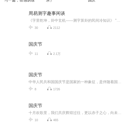
习一篇，语感训练
乐）
国庆
周易测字趣事闲谈
《字里乾坤，卦中玄机——测字算卦的民间冷知识》 "拆字测吉凶，卜卦知祸福"——古人将智慧藏于汉字笔画，将命运托付阴阳卦象。本专辑带您穿越市井茶馆、街头卦摊，聆听那些令人拍案叫绝的测字奇谈： • 为何"柴"字断姻缘，却暗藏升官玄机？• 商人写"盈"...
30
2112
国庆节
11
2.1万
国庆节
中华人民共和国国庆节是国家的一种象征，是伴随着国家的出现而出现的。让我们用诗歌朗诵歌颂祖国的繁荣富强，国泰民安。
8
1726
国庆节
十月欢歌里，我们共庆辉煌过往，更以赤子之心，向未来书写滚烫的誓言——这盛世，值得我们以热爱相拥。
10
465