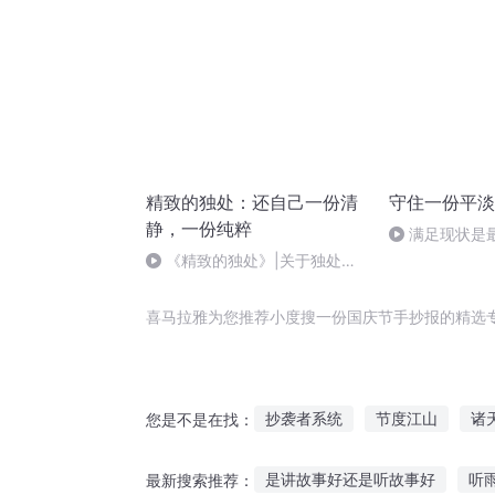
精致的独处：还自己一份清
守住一份平淡
静，一份纯粹
满足现状是
慧——卡耐基
《精致的独处》|关于独处旅
行的提示与工具（5）【全书
完】
喜马拉雅为您推荐小度搜一份国庆节手抄报的精选
抄袭者系统
节度江山
诸
您是不是在找：
大庆皇太子
穿越之大庆帝国
是讲故事好还是听故事好
听
最新搜索推荐：