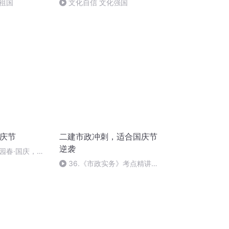
祖国
文化自信 文化强国
国庆节
二建市政冲刺，适合国庆节
逆袭
园春·国庆，朗
36.《市政实务》考点精讲第
36节课_2020926212025