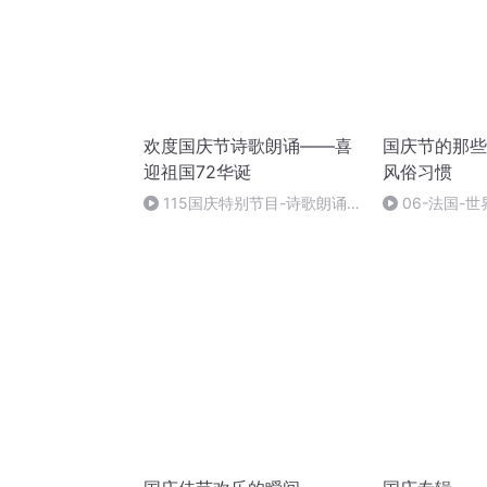
欢度国庆节诗歌朗诵——喜
国庆节的那些
迎祖国72华诞
风俗习惯
115国庆特别节目-诗歌朗诵-
06-法国-
中国梦
国庆节的那些