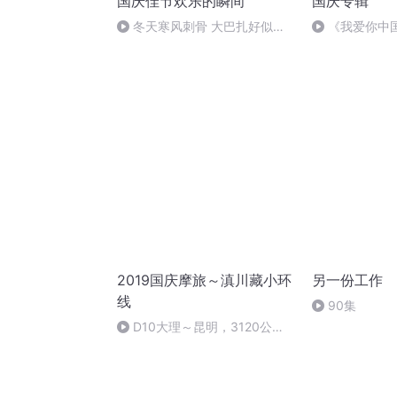
国庆佳节欢乐的瞬间
国庆专辑
冬天寒风刺骨 大巴扎好似温
《我爱你中
暖的春天
2019国庆摩旅～滇川藏小环
另一份工作
线
90集
D10大理～昆明，3120公里
摩旅达成