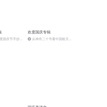
板
欢度国庆专辑
度国庆节手抄报
从神舟二十号看中国航天
的“隐形实力”