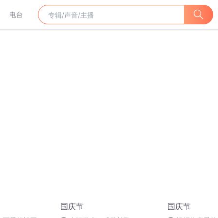
电台
国庆节
国庆节