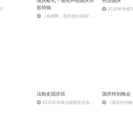
国庆献礼！领先声创国庆诗
刑法国庆
歌特辑
国》
2020年华
刑法陈 (26)
《祖国啊，我亲爱的祖国》温
婉
法制史国庆班
国庆特别晚会
2020年华成法硕国庆提高班
《国庆特别晚
法制史马志冰 (12)