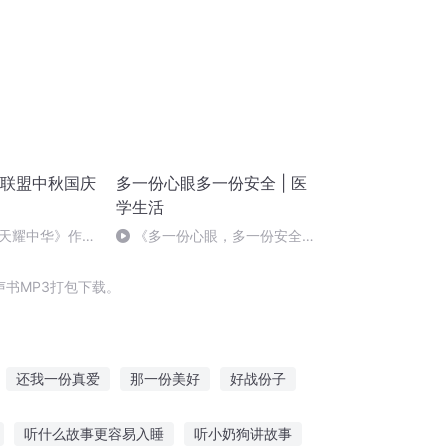
诵联盟中秋国庆
多一份心眼多一份安全 | 医
学生活
天耀中华》作
《多一份心眼，多一份安全》
第71集
书MP3打包下载。
还我一份真爱
那一份美好
好战份子
庆云传奇
一人有庆
千年夜行抄
听什么故事更容易入睡
听小奶狗讲故事