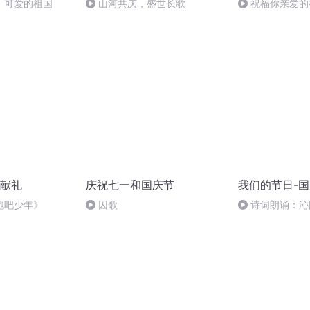
，可爱的祖国
山河共庆，盛世长歌
祝福你亲爱的
献礼
庆祝七一和国庆节
我们的节日-
跑吧少年》
囚歌
诗词朗诵：沁
读者：张继军