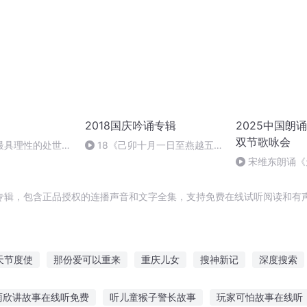
2018国庆吟诵专辑
2025中国朗
双节歌咏会
最具理性的处世智
18《己卯十月一日至燕越五
日罹狴犴有感而赋》组律18首
宋维东朗诵《
文天祥 自由吟诵
者：碑林路人
专辑，包含正品授权的连播声音和文字全集，支持免费在线试听阅读和有声
天节度使
那份爱可以重来
重庆儿女
搜神新记
深度搜索
三京夜行抄
重生节度使
十万份穿越后回归
奇书小抄
雨欣讲故事在线听免费
听儿童猴子警长故事
玩家可怕故事在线听