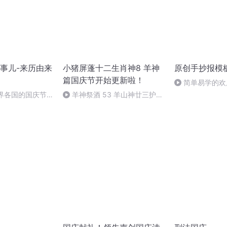
事儿-来历由来
小猪屏蓬十二生肖神8 羊神
原创手抄报模
篇国庆节开始更新啦！
简单易学的欢
#一分钟手抄报
世界各国的国庆节-
羊神祭酒 53 羊山神廿三护祭
事儿
坛 敬天地白泽做祭酒（4）