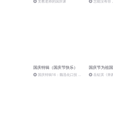
支教老师的国庆课
怎能没有你
国庆特辑（国庆节快乐）
国庆节为祖国
国庆特辑16：魏迅化口技 二
岳钲淇《奔
胡 东方红+一般唱法和原生态