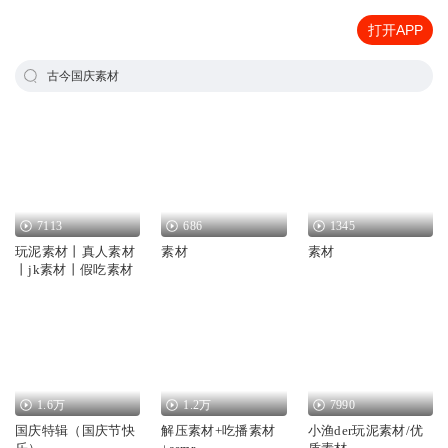
打开APP
古今国庆素材
7113
686
1345
玩泥素材丨真人素材
素材
素材
丨jk素材丨假吃素材
1.6万
1.2万
7990
国庆特辑（国庆节快
解压素材+吃播素材
小渔der玩泥素材/优