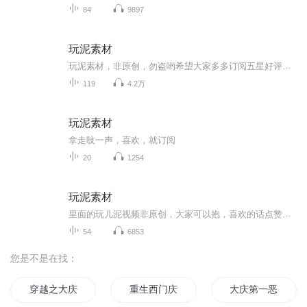
84
9897
玩泥素材
玩泥素材，非原创，勿盗哟希望大家多多订阅五星好评加关注哟！
119
4.2万
玩泥素材
拿走吱一声，喜欢，就订阅
20
1254
玩泥素材
里面的玩儿泥视频非原创，大家可以抱，喜欢的话点赞关注加订阅吧
54
6853
您是不是在找：
穿越之大庆帝国
重生西门庆
大庆第一恶