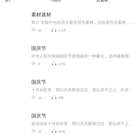
乐）
+asmr
质素材
素材速材
简介:专辑中包括语文最佳写作素材，抗疫类作文素材，各种名人逸事…… 主播录制条件有限，还请大家多多包涵！
50
2.6万
国庆节
中华人民共和国国庆节是国家的一种象征，是伴随着国家的出现而出现的。让我们用诗歌朗诵歌颂祖国的繁荣富强，国泰民安。
8
1726
国庆节
十月欢歌里，我们共庆辉煌过往，更以赤子之心，向未来书写滚烫的誓言——这盛世，值得我们以热爱相拥。
10
465
国庆节
喜迎国庆十月欢歌里，我们共庆辉煌过往，更以赤子之心，向未来书写滚烫的誓言——这盛世，值得我们以热爱相拥。
20
4542