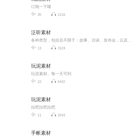
订阅一下噻
35
2116
泛听素材
各种类型，包括且不限于：故事、访谈、发布会，以及翻唱歌曲。
13
3124
玩泥素材
玩泥素材。每一天可到
22
5432
玩泥素材
拉吧拉吧拉吧
11
3243
手帐素材