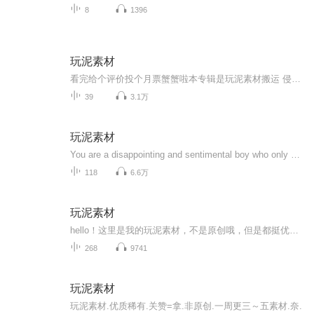
8
1396
玩泥素材
看完给个评价投个月票蟹蟹啦本专辑是玩泥素材搬运 侵权私信自删
39
3.1万
玩泥素材
You are a disappointing and sentimental boy who only bitterly complains about how unfair life is. You may not have noticed, but life is not fair. It's not fair. \n -- Severus你这个令人失望多愁善感的小子，只会苦涩和抱怨生活如何的不公平。...
118
6.6万
玩泥素材
hello！这里是我的玩泥素材，不是原创哦，但是都挺优质滴，可搬运（要搬运请关注我➕好评这个专辑➕订阅）欢迎大家来看。
268
9741
玩泥素材
玩泥素材.优质稀有.关赞=拿.非原创.一周更三～五素材.奈.