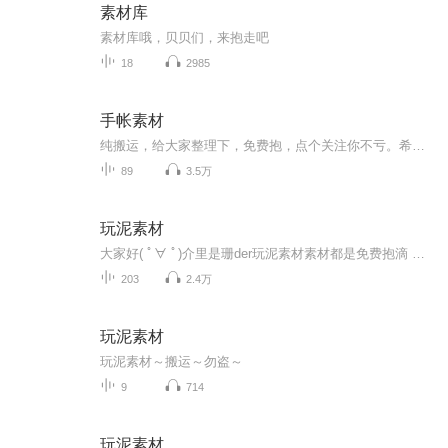
素材库
素材库哦，贝贝们，来抱走吧
18
2985
手帐素材
纯搬运，给大家整理下，免费抱，点个关注你不亏。希望我的专辑可以给你带来快乐ヾ(๑╹ヮ╹๑)ﾉ”拒绝恶意差评，随便差评别人专辑有意思吗，对网络暴力说哒咩
89
3.5万
玩泥素材
大家好( ﾟ∀ ﾟ)介里是珊der玩泥素材素材都是免费抱滴 求关注 求订阅谢谢支持呀(▽)爱你们呀(｡･ω･｡)ﾉ
203
2.4万
玩泥素材
玩泥素材～搬运～勿盗～
9
714
玩泥素材