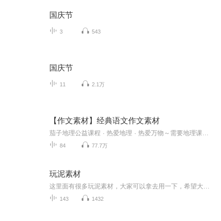
国庆节
3
543
国庆节
11
2.1万
【作文素材】经典语文作文素材
茄子地理公益课程 · 热爱地理 · 热爱万物～需要地理课程的茄粉可以添加小助理老师vx：qiezixiaozhuli也可以关注【上手教育网校】获得更多免费资源下载～
84
77.7万
玩泥素材
这里面有很多玩泥素材，大家可以拿去用一下，希望大家帮我投下月票订阅一下拜托了，拜托了大家
143
1432