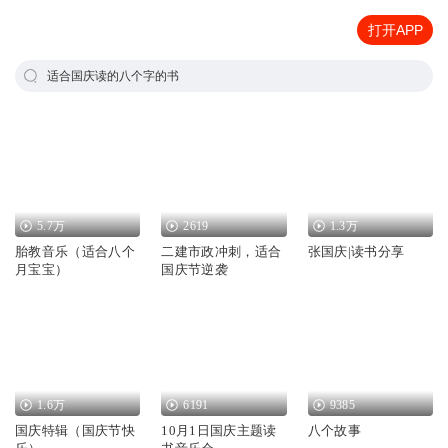
打开APP
适合国庆读的八个字的书
5.7万
2619
1.3万
胎教音乐（适合八个
二建市政冲刺，适合
张国庆|读书分享
月宝宝）
国庆节逆袭
1.6万
6191
9385
国庆特辑（国庆节快
10月1日国庆主题读
八个故事