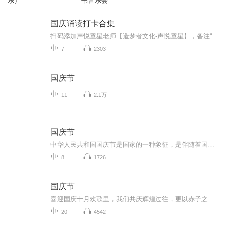
乐）
书音乐会
国庆诵读打卡合集
扫码添加声悦童星老师【造梦者文化-声悦童星】，备注“诵读打卡”报名，已添加好友的，直接发送“诵读打卡”报名，报名成功后进入社群。
7
2303
国庆节
11
2.1万
国庆节
中华人民共和国国庆节是国家的一种象征，是伴随着国家的出现而出现的。让我们用诗歌朗诵歌颂祖国的繁荣富强，国泰民安。
8
1726
国庆节
喜迎国庆十月欢歌里，我们共庆辉煌过往，更以赤子之心，向未来书写滚烫的誓言——这盛世，值得我们以热爱相拥。
20
4542