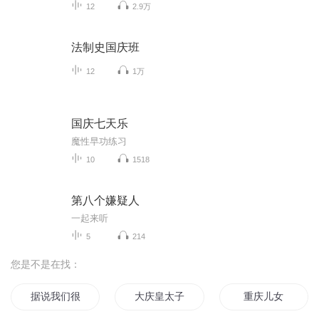
12
2.9万
法制史国庆班
12
1万
国庆七天乐
魔性早功练习
10
1518
第八个嫌疑人
一起来听
5
214
您是不是在找：
据说我们很合适
大庆皇太子
重庆儿女