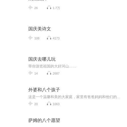
26
1.7万
国庆美诗文
108
4173
国庆去哪儿玩
带你游览祖国的大好河山……
14
2687
外婆和八个孩子
这是一个温馨和美的大家庭，家里有爸爸妈妈和他们的八个可爱的孩子，还有一辆养活全家的大卡车，孩子们挤在一个狭小的房间里，那么调皮可爱又善良懂事，总有新奇有趣的经历，某一天漂亮的大卡车突然不见了，之后却神奇地被孩子们找了回来，偷车的亨利克叔叔后来成了爸爸的好帮手，还和孩子们楼下的惠达阿姨结了婚，乡下的外婆忐忑不安的进城，他为了买打蛋器放花光了身上所有的钱，后来决定搭便车回家，你可以跟全家人一起远行度假去感受亲近大自然的美好，可以参加大家庭举行的别样聚会，和孩子们一起扮演水手或者船长的角色，可以和他们一块儿照顾迷路的小狗"烟囱管"，可以分享帮助邻居灭火的开心和喜悦还可以和他们一起热热闹闹的欢度圣诞节
20
1063
萨姆的八个愿望