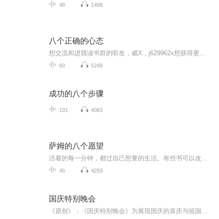
48
1499
八个正确的心态
想交流和进我读书群的听友，威X，j629962x想获得更多的智慧，拥有富人思维，成功思维吗？快来和我们一起交流和探讨吧！！智慧是分辨差异的能力智慧是解决问题的能力智慧是运用知识的能力智慧是正确选择的能力智慧是克服恐惧的关键智慧是制造财富的工场我们...
60
5249
成功的八个步骤
101
4083
萨姆的八个愿望
活着的每一分钟，都过自己想要的生活。有些书可以改变你的人生，《萨姆的八个愿望》就是其中之一。11岁的萨姆得了白血病，生命只剩下一年的时间。在这一年里，他每周要上三天的课，经常流鼻血，经常有护士送来的血小板注射液。身上总是有各种各样的淤青…...
45
4259
国庆特别晚会
《原创》：《国庆特别晚会》为展现国庆的喜庆与祖国的深情我将以具体的场景切入从清晨升旗的庄严到街头巷尾的欢庆到历史与当下的交融，用优美的笔触传递对祖国的热爱与自豪！用诗歌和情感美文形式，歌颂祖国的繁荣富强，祝人民幸福安康！