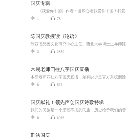
国庆专辑
《我爱你中国》作者：凝嫣心语我爱你中国！我爱你春天蓬勃的秧苗；我爱你秋日金黄的硕果。我爱你中国！我爱你青松气质，我爱你红梅品格！我爱你家乡的甜蔗好像乳汁滋润着我的心窝。我爱你中国，我要把最美的歌儿献给你，我的母亲我的祖国。我爱你中国，我爱...
1
78
陈国庆教授读《论语》
陕西省慈善文化研究中心主任、西北大学博士生导师陈国庆教授解读《论语》
3
2869
木易老师四柱八字国庆直播
木易老师四柱八字国庆直播，如有缺少是官方系统删除，后期发现会补上，记得收藏关注
8
517
国庆献礼！领先声创国庆诗歌特辑
我们的民族是一个坚韧不拔的民族，历史给予我们的苦难都变成了闪着金光的勋章！我们的国家是一个龙腾虎跃的国家，那条巨龙正以不可阻挡之势崛起于神奇的东方！------------------------------------------------值此祖国70周年华诞之际，领先声创以诗歌向祖国献礼！用我们的声音、用我们的热血、用我们的灵魂诵读经典爱国篇章，歌颂我们的祖国！永远繁荣富强！
8
6076
刑法国庆