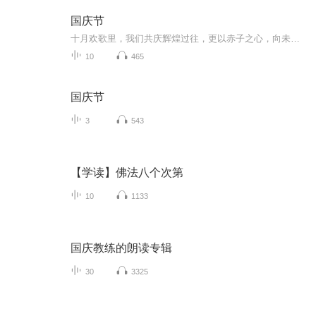
国庆节
十月欢歌里，我们共庆辉煌过往，更以赤子之心，向未来书写滚烫的誓言——这盛世，值得我们以热爱相拥。
10
465
国庆节
3
543
【学读】佛法八个次第
10
1133
国庆教练的朗读专辑
30
3325