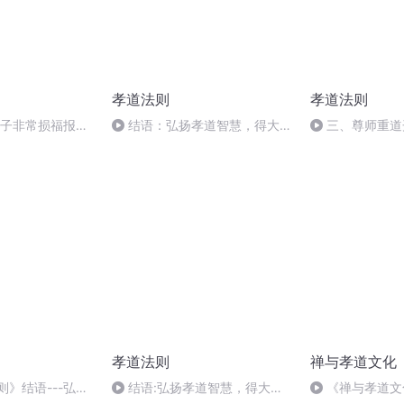
孝道法则
孝道法则
孩子非常损福报、
结语：弘扬孝道智慧，得大福
三、尊师重道
报
孝道法则
禅与孝道文化
则》结语---弘传
结语:弘扬孝道智慧，得大福
《禅与孝道文