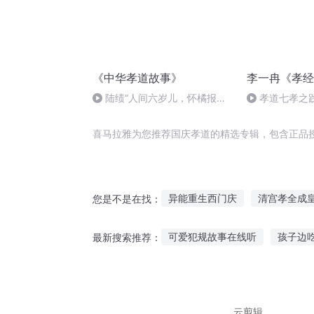
《中华孝道故事》
李一冉《孝经
陆绩“人间六岁儿，怀橘报亲
孝道七孝之践
恩”.m4a
敬
喜马拉雅为您推荐国庆孝道的精选专辑，包含正品
异能重生西门庆
清宫孝全成
您是不是在找：
大庆第一恶
普天同庆
孝
可爱犯规故事在线听
孩子边
最新搜索推荐：
重生西门庆
帝妃传之孝贤皇
奥特曼晚安故事在线听
天天
把故事说给海螺听的人
听自
云剪辑