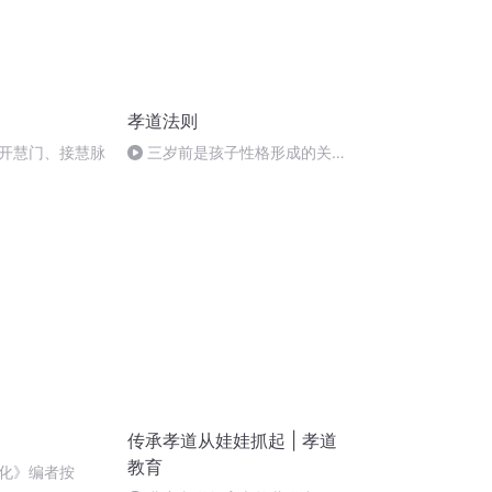
孝道法则
开慧门、接慧脉
三岁前是孩子性格形成的关键
期
传承孝道从娃娃抓起 | 孝道
教育
化》编者按