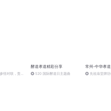
大福报（四）
报下
酵道孝道精彩分享
常州-中华孝
：参悟对联，责行
520 国际酵道日主题曲
先祖庙堂牌坊