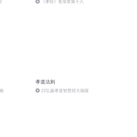
2
《孝经》丧亲章第十八
孝道法则
娘
22弘扬孝道智慧得大福报