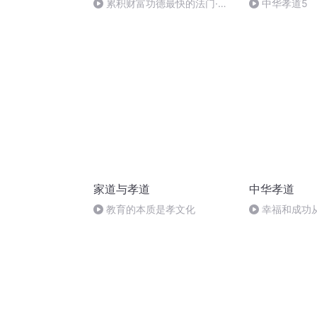
累积财富功德最快的法门·百
中华孝道5
善孝为先·孝道72
家道与孝道
中华孝道
教育的本质是孝文化
幸福和成功
讲