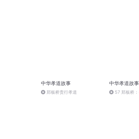
孝道智慧，得
中华孝道故事
中华孝道故事
郑板桥责行孝道
57 郑板桥
孝道