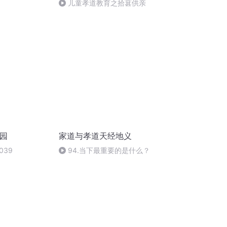
儿童孝道教育之拾葚供亲
道园
家道与孝道天经地义
039
94.当下最重要的是什么？