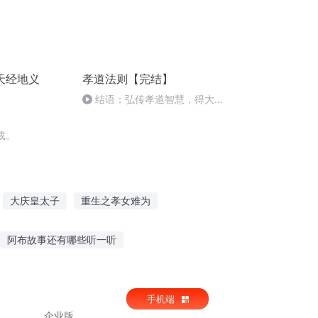
天经地义
孝道法则【完结】
结语：弘传孝道智慧，得大福
报
载。
大庆皇太子
重生之孝女难为
之长歌行
嘉庆皇帝
重庆儿女
阿布故事还有哪些听一听
气宇非凡故事在线听
手机端
事的音频在线收听
企业版