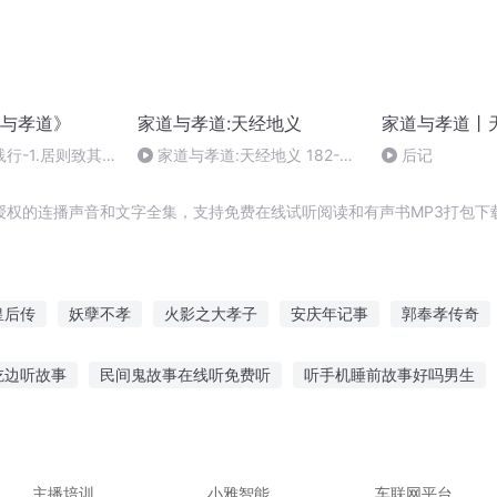
与孝道》
家道与孝道:天经地义
家道与孝道丨
行-1.居则致其
家道与孝道:天经地义 182-
后记
195页
授权的连播声音和文字全集，支持免费在线试听阅读和有声书MP3打包下
皇后传
妖孽不孝
火影之大孝子
安庆年记事
郭奉孝传奇
贞公主
穿越之大庆帝国
庆阳成长手札
不孝罗三变
庆余年
吃边听故事
民间鬼故事在线听免费听
听手机睡前故事好吗男生
后
一人有庆
听故事神器免费下载
浪漫世界故事在线听
宝宝听故事骆驼和羊
律睡前故事的好处
自律宝宝故事在线听
听风赏月的故事
听故
主播培训
小雅智能
车联网平台