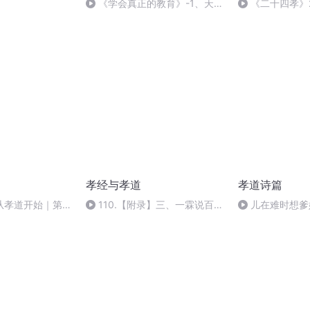
《学会真正的教育》-1、天伦
《二十四孝》
之乐从哪里来？
孝经与孝道
孝道诗篇
从孝道开始｜第4
110.【附录】三、一霖说百孝
儿在难时想爹
善