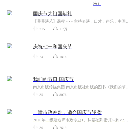
乐）
国庆节为祖国献礼
【蔡蔡演艺】课程﹣-﹣主持表演，口才，声乐，中国舞，民族舞。独特的小舞台，专业的录音棚，每一位同学都能成为优秀的小明星。独特的教学模式，轻松上课，快乐学习！知名主持人，舞蹈家，高级教师任职授课！江南总校：河沟街42号三楼 18545856430江北分校...
215
1.7万
庆祝七一和国庆节
24
1818
我们的节日-国庆节
南京出版传媒集团·南京出版社出版的图书《我们的节日》通过对中国节日文化和节日意义进行深度的挖掘，面向青少年群体构建独具特色的栏目内容，以此丰富春节、元宵节、清明节、端午节、七夕节、中秋节、重阳节等传统节日；六一节、教师节、国庆节等新兴节日的文化内涵和表现形式。促进青少年形成新的节日习俗，提升节日仪式感、认同感。音频作品由金陵朗读者联盟志愿者朗诵，南京音像出版社、金陵图书馆联合制作。
35
8076
二建市政冲刺，适合国庆节逆袭
2020年二级建造师市政专业1、从基础到密训冲刺V2、从精华课程到超压密押V3、0基础同步更新v4、持续更新到2020年考试V5、只要你跟着学让你一次稳拿证V6、渠道超压压题，超压三页纸等独家绝密压题!
36
2619