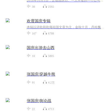
2018年10月1日，正值国庆日。一大早看到一个公号文章，正是文天祥的《己卯十月一日至燕越五日罹狴犴有感而赋》。当然，彼十一非当今的十一。不过数字的巧合还是让人感触，今天拿来读一读，体味一番历史英杰的民族情怀，恰也当时。 根据诗题来看，这组诗是写于十月一日至十月五日之间，是文天祥被俘之后所作，这些诗作不仅有凛凛正气，更也能看的到他百端交集的复杂情感。另一首于右任先生的《望大陆》，微信公号有称《望乡》，一句“山之上国之殇”荡气回肠，一并兴起拿来读了一读。仓促间多有瑕疵...
38
2592
欢度国庆专辑
本辑以诗歌和歌颂祖国文章为主，金秋十月，丹桂飘香，在这个充满丰收喜悦的季节里，我们满怀激动和自豪，迎来了中华人民共和国76周年华诞。这不仅是一个庄重的纪念日，更是全体中华儿女共同欢庆的盛大的节日，承载着深厚的民族情感和历史意义.
167
6788
国庆出游去山西
10
5805
张国庆|穿越牛熊
91
4.2万
张国庆|舆论战
22
4713