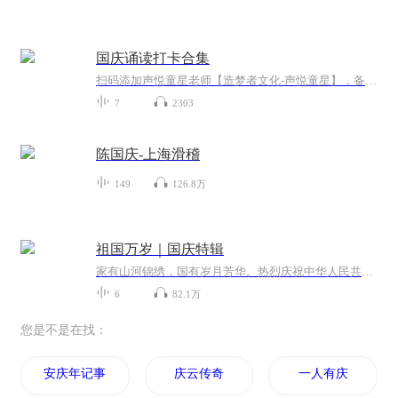
国庆诵读打卡合集
扫码添加声悦童星老师【造梦者文化-声悦童星】，备注“诵读打卡”报名，已添加好友的，直接发送“诵读打卡”报名，报名成功后进入社群。
7
2303
陈国庆-上海滑稽
149
126.8万
祖国万岁｜国庆特辑
家有山河锦绣，国有岁月芳华。热烈庆祝中华人民共和国成立73周年！
6
82.1万
您是不是在找：
安庆年记事
庆云传奇
一人有庆