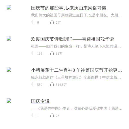
国庆节的那些事儿-来历由来风俗习惯
我们伟大的祖国母亲就要过生日了,也是小朋友、大朋友们最喜欢的“国庆小长假”或说“黄金周”还有说”国庆7天乐”的，说法真是不一而足。那么“国庆节”是怎么来的？自古以来国庆节怎么庆贺？新中国国庆节的来历，以及新中国国庆节的庆贺方式又有哪些呢？ ...
6
2万
欢度国庆节诗歌朗诵——喜迎祖国72华诞
祖国——如同我们的生命一样，是诗人笔下永恒而温暖的主题。在祖国72周年华诞来临之际，特创建这个诗歌朗诵专辑，诵读经典爱国篇章，和大家一起歌颂祖国，向国庆的献礼！祝愿伟大的祖国繁荣富强，祝愿大家国庆节快乐，度过平安快乐的黄金周假期！
116
11万
小猪屏蓬十二生肖神8 羊神篇国庆节开始更新啦！
晓东叔叔新作《三星堆神游记》全新面世！中信出版社出版！京东当当淘宝均有售！点蓝色字收听——《小猪屏蓬爆笑日记2024》《小猪屏蓬爆笑日记2》《小猪屏蓬爆笑日记1》让你笑得喘不上气！《我进故宫当富翁——小猪屏蓬故宫财商笔记》教你成为大富翁！《小...
550
314.8万
国庆专辑
《我爱你中国》作者：凝嫣心语我爱你中国！我爱你春天蓬勃的秧苗；我爱你秋日金黄的硕果。我爱你中国！我爱你青松气质，我爱你红梅品格！我爱你家乡的甜蔗好像乳汁滋润着我的心窝。我爱你中国，我要把最美的歌儿献给你，我的母亲我的祖国。我爱你中国，我爱...
1
78