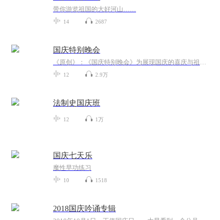
带你游览祖国的大好河山……
14
2687
国庆特别晚会
《原创》：《国庆特别晚会》为展现国庆的喜庆与祖国的深情我将以具体的场景切入从清晨升旗的庄严到街头巷尾的欢庆到历史与当下的交融，用优美的笔触传递对祖国的热爱与自豪！用诗歌和情感美文形式，歌颂祖国的繁荣富强，祝人民幸福安康！
12
2.9万
法制史国庆班
12
1万
国庆七天乐
魔性早功练习
10
1518
2018国庆吟诵专辑