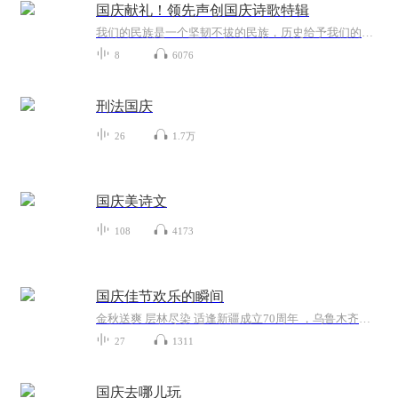
国庆献礼！领先声创国庆诗歌特辑
我们的民族是一个坚韧不拔的民族，历史给予我们的苦难都变成了闪着金光的勋章！我们的国家是一个龙腾虎跃的国家，那条巨龙正以不可阻挡之势崛起于神奇的东方！------------------------------------------------值此祖国70周年华诞之际，领先声创以诗歌向祖国献礼！用我们的声音、用我们的热血、用我们的灵魂诵读经典爱国篇章，歌颂我们的祖国！永远繁荣富强！
8
6076
刑法国庆
26
1.7万
国庆美诗文
108
4173
国庆佳节欢乐的瞬间
金秋送爽 层林尽染 适逢新疆成立70周年 ，乌鲁木齐于2025年9月23日迎来党中央和习大大带领的慰问团。新疆各族群众欢欣鼓舞，热烈欢迎。
27
1311
国庆去哪儿玩