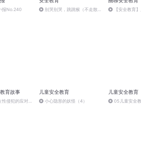
报
安全教育
圈聊安全教育
报No.240
别哭别哭，跳跳猴（不走散不
【安全教育】
迷路）
人，警惕这个空
教育故事
儿童安全教育
儿童安全教育
（性侵犯的应对方
小心隐形的妖怪（4）
05儿童安全
居家溺水