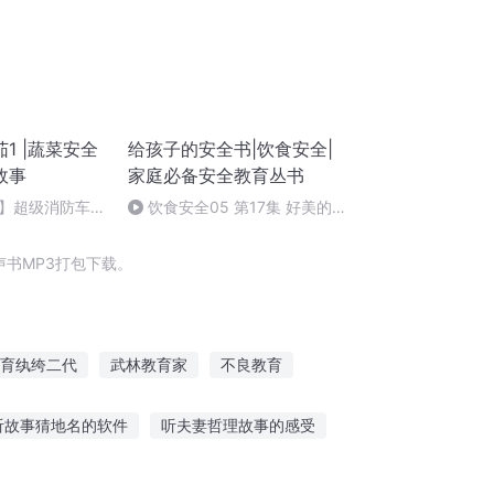
1 |蔬菜安全
给孩子的安全书|饮食安全|
故事
家庭必备安全教育丛书
】超级消防车世
饮食安全05 第17集 好美的蘑
菇-面包长“雀斑”了
书MP3打包下载。
育纨绔二代
武林教育家
不良教育
仙教育中心
九万年义务教育
育灵之界
听故事猜地名的软件
听夫妻哲理故事的感受
听运动的故事的好处
郭老师听锁麟囊的故事