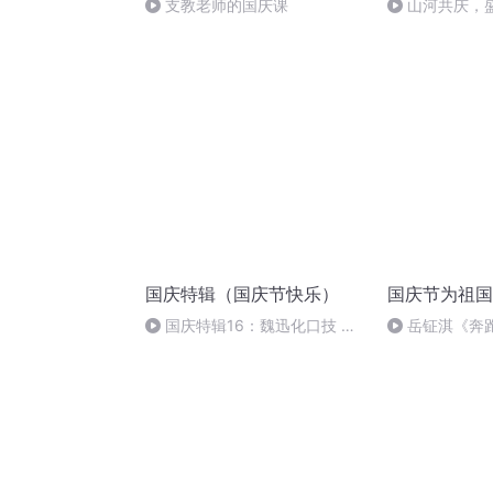
支教老师的国庆课
山河共庆，
国庆特辑（国庆节快乐）
国庆节为祖国
国庆特辑16：魏迅化口技 二
岳钲淇《奔
胡 东方红+一般唱法和原生态