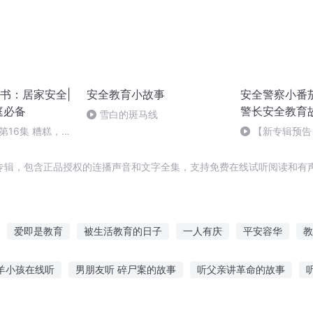
书：居家安全|
安全教育小故事
安全警察小番茄
庭必备
警长安全教育
雪白的斑马线
 第16集 糟糕，我
【新专辑预告
的那些安全标志
界寻宝精彩片花
专辑，包含正品授权的连播声音和文字全集，支持免费在线试听阅读和有声
爱即是教育
被生活教育的日子
一人有庆
平安容华
教
越之大庆帝国
重庆儿女
我被系统教育了
庆云传奇
问题神
羊小孩在线听
男朋友听 碎尸案的故事
听父亲讲革命的故事
让修仙走进教育
奇故事免费听
听娟姐讲故事在线听免费
故事蝎子媳妇在线听