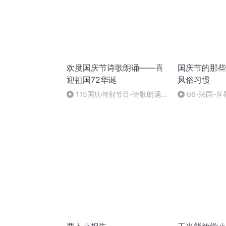
欢度国庆节诗歌朗诵——喜
国庆节的那些
迎祖国72华诞
风俗习惯
115国庆特别节目-诗歌朗诵-
06-法国-
中国梦
国庆节的那些