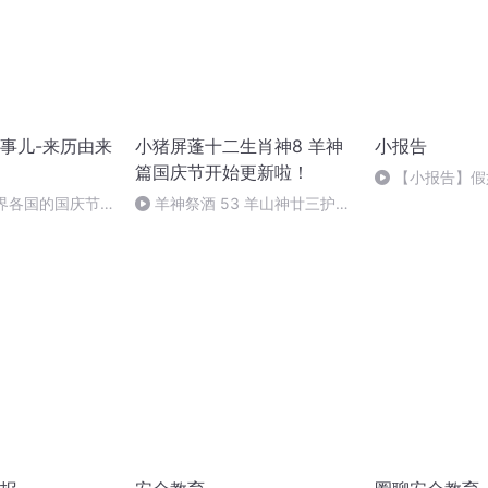
事儿-来历由来
小猪屏蓬十二生肖神8 羊神
小报告
篇国庆节开始更新啦！
【小报告】假
的玩偶 40
世界各国的国庆节-
羊神祭酒 53 羊山神廿三护祭
事儿
坛 敬天地白泽做祭酒（4）