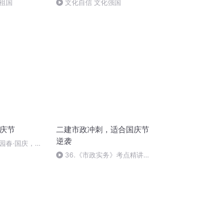
祖国
文化自信 文化强国
国庆节
二建市政冲刺，适合国庆节
逆袭
园春·国庆，朗
36.《市政实务》考点精讲第
36节课_2020926212025