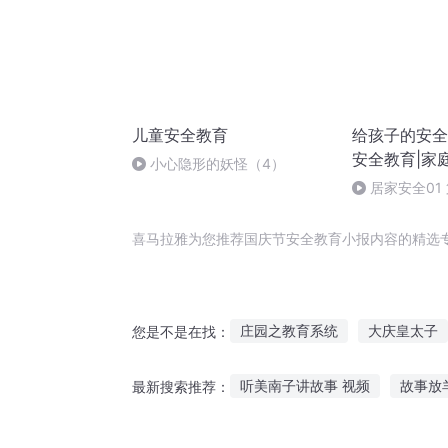
儿童安全教育
给孩子的安全
安全教育|家
小心隐形的妖怪（4）
居家安全01
流鼻血了-身边
喜马拉雅为您推荐国庆节安全教育小报内容的精选
庄园之教育系统
大庆皇太子
您是不是在找：
快穿之教育这个花心男主
穿
听美南子讲故事 视频
故事放
最新搜索推荐：
九年爱情教育
安庆年记事
想把爱说给你听故事
公主传