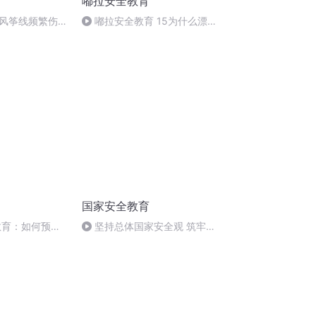
嘟拉安全教育
风筝线频繁伤
嘟拉安全教育 15为什么漂亮
中杀手
的蘑菇不能乱吃
国家安全教育
教育：如何预防
坚持总体国家安全观 筑牢国
家安全屏障