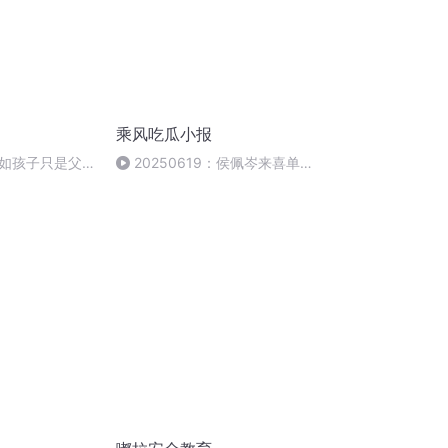
乘风吃瓜小报
如孩子只是父母
20250619：侯佩岑来喜单2
上班了