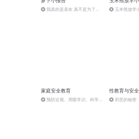
萝卜小报告
玉米熊放学小
我真的是喜欢 真不是为了进
玉米熊放学小
车友群 | 萝卜小报告
家庭安全教育
性教育与安全
预防近视、用眼常识、科学护
邪恶的秘密
眼......一次搞定！
法）