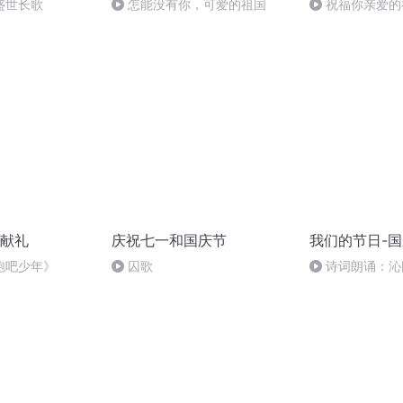
盛世长歌
怎能没有你，可爱的祖国
祝福你亲爱的
献礼
庆祝七一和国庆节
我们的节日-
跑吧少年》
囚歌
诗词朗诵：沁
读者：张继军