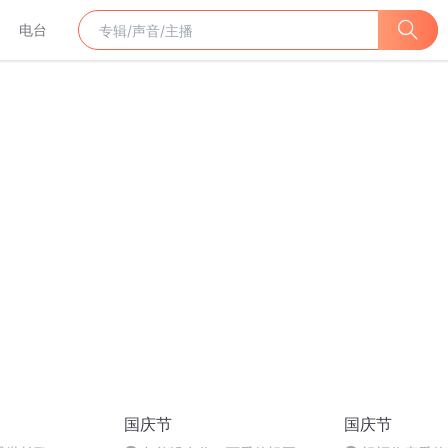
电台
国庆节
国庆节